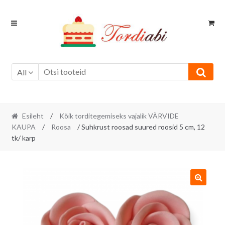
Skip
Skip
to
to
navigation
content
All
Esileht
/
Kõik torditegemiseks vajalik VÄRVIDE
KAUPA
/
Roosa
/ Suhkrust roosad suured roosid 5 cm, 12
tk/ karp