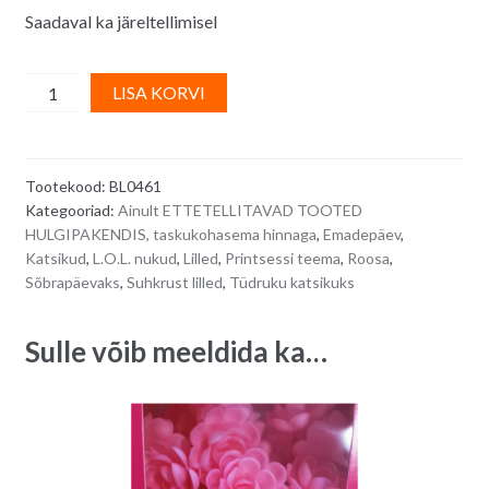
Saadaval ka järeltellimisel
Suhkrust
A
LISA KORVI
roosad
l
suured
t
roosid
e
Tootekood:
BL0461
5
r
Kategooriad:
Ainult ETTETELLITAVAD TOOTED
cm,
n
HULGIPAKENDIS, taskukohasema hinnaga
,
Emadepäev
,
12
a
Katsikud
,
L.O.L. nukud
,
Lilled
,
Printsessi teema
,
Roosa
,
tk/
t
Sõbrapäevaks
,
Suhkrust lilled
,
Tüdruku katsikuks
karp
i
quantity
v
Sulle võib meeldida ka…
e
: