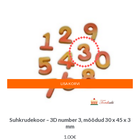
LISA KORVI
Suhkrudekoor – 3D number 3, mõõdud 30 x 45 x 3
mm
1.00
€