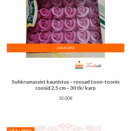
LISA KORVI
Suhkrumassist kaunistus – roosad toon-toonis
roosid 2,5 cm – 30 tk/ karp
32.00
€
HEA HIND!