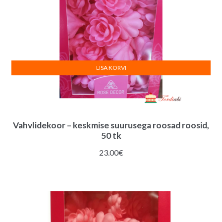
LISA KORVI
Vahvlidekoor – keskmise suurusega roosad roosid,
50 tk
23.00
€