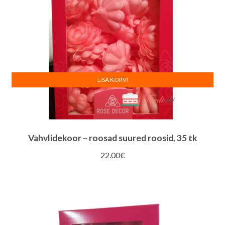
LISA KORVI
Vahvlidekoor – roosad suured roosid, 35 tk
22.00
€