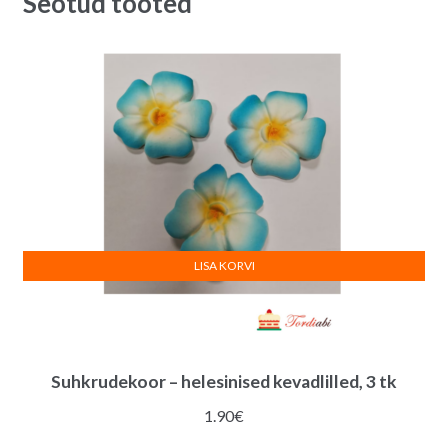
Seotud tooted
LISA KORVI
Suhkrudekoor – helesinised kevadlilled, 3 tk
1.90
€