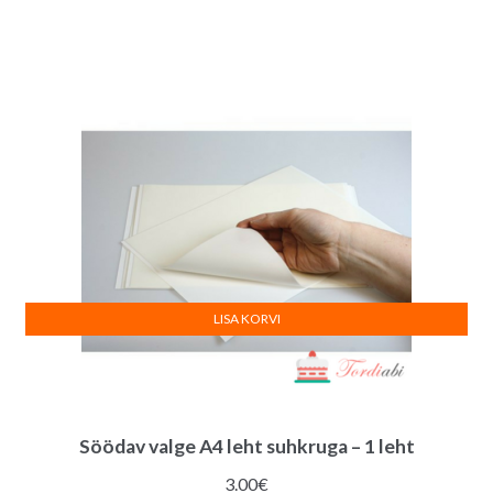
LISA KORVI
Söödav valge A4 leht suhkruga – 1 leht
3.00
€