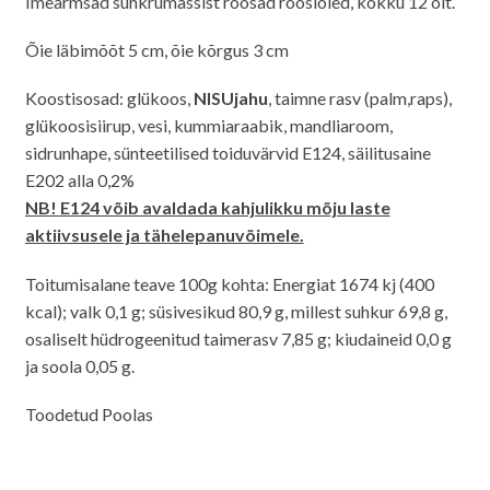
Imearmsad suhkrumassist roosad roosiõied, kokku 12 õit.
Õie läbimõõt 5 cm, õie kõrgus 3 cm
Koostisosad: glükoos,
NISUjahu
, taimne rasv (palm,raps),
glükoosisiirup, vesi, kummiaraabik, mandliaroom,
sidrunhape, sünteetilised toiduvärvid E124, säilitusaine
E202 alla 0,2%
NB! E124 võib avaldada kahjulikku mõju laste
aktiivsusele ja tähelepanuvõimele.
Toitumisalane teave 100g kohta: Energiat 1674 kj (400
kcal); valk 0,1 g; süsivesikud 80,9 g, millest suhkur 69,8 g,
osaliselt hüdrogeenitud taimerasv 7,85 g; kiudaineid 0,0 g
ja soola 0,05 g.
Toodetud Poolas