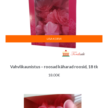
LISA KORVI
Vahvlikaunistus – roosad käharad roosid, 18 tk
18.00
€