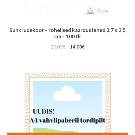
Suhkrudekoor – rohelised kaardus lehed 3,7 x 2,5
cm – 100 tk
Algne
Praegune
20.00
€
14.00
€
hind
hind
oli:
on:
20.00€.
14.00€.