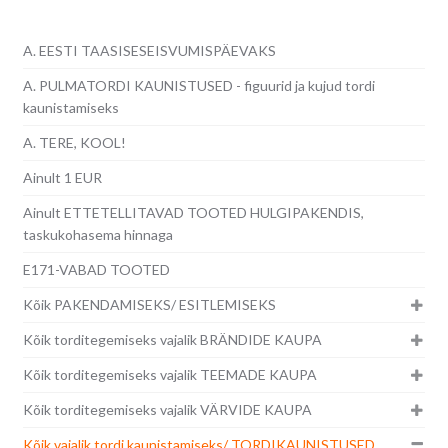
A. EESTI TAASISESEISVUMISPÄEVAKS
A. PULMATORDI KAUNISTUSED - figuurid ja kujud tordi
kaunistamiseks
A. TERE, KOOL!
Ainult 1 EUR
Ainult ETTETELLITAVAD TOOTED HULGIPAKENDIS,
taskukohasema hinnaga
E171-VABAD TOOTED
Kõik PAKENDAMISEKS/ ESITLEMISEKS
Kõik torditegemiseks vajalik BRÄNDIDE KAUPA
Kõik torditegemiseks vajalik TEEMADE KAUPA
Kõik torditegemiseks vajalik VÄRVIDE KAUPA
Kõik vajalik tordi kaunistamiseks/ TORDIKAUNISTUSED