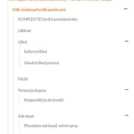
Kõik söödavad tordikaunistused
KOMPLEKTID tordi kaunistamiseks
Liblikad
Lilled
Suhkrust lilled
Vahvlist lilled ja lehed
Pärlid
Puisted ja ilupuru
Nonparellid ja strösselid
Šokolaad
Pihustatav šokolaad, velvet spray