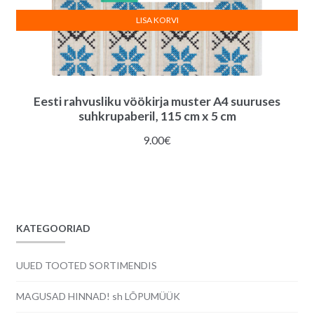
LISA KORVI
Eesti rahvusliku vöökirja muster A4 suuruses
suhkrupaberil, 115 cm x 5 cm
9.00
€
KATEGOORIAD
UUED TOOTED SORTIMENDIS
MAGUSAD HINNAD! sh LÕPUMÜÜK