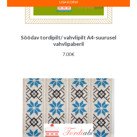
LISA KORVI
Söödav tordipilt/ vahvlipilt A4-suurusel
vahvlipaberil
7.00
€