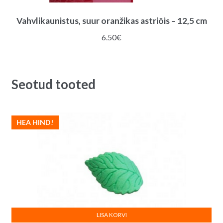
Vahvlikaunistus, suur oranžikas astriõis – 12,5 cm
6.50
€
Seotud tooted
HEA HIND!
LISA KORVI