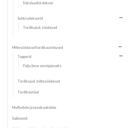
Šokolaadist dekoor
Suhkrudekoorid
Tordikujud, söödavad
Mittesöödavad tordikaunistused
Topperid
Palju õnne sünnipäevaks
Tordikujud, mittesöödavad
Tordiküünlad
Muffinitele ja tassikookidele
Šabloonid