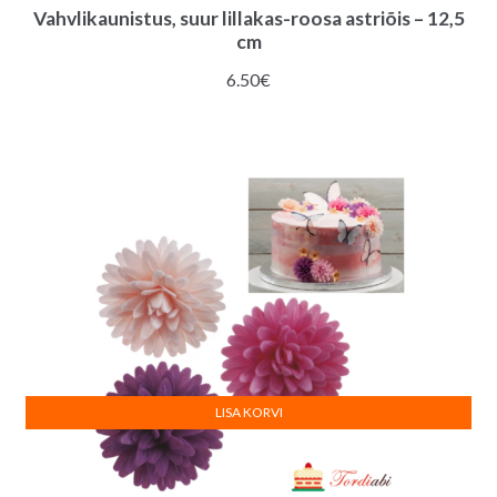
Vahvlikaunistus, suur lillakas-roosa astriõis – 12,5
cm
6.50
€
LISA KORVI