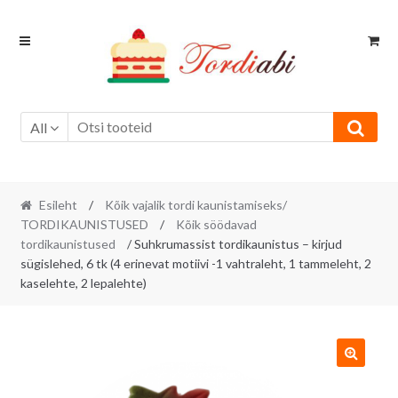
Skip
Skip
to
to
navigation
content
All
Esileht
/
Kõik vajalik tordi kaunistamiseks/
TORDIKAUNISTUSED
/
Kõik söödavad
tordikaunistused
/ Suhkrumassist tordikaunistus – kirjud
sügislehed, 6 tk (4 erinevat motiivi -1 vahtraleht, 1 tammeleht, 2
kaselehte, 2 lepalehte)