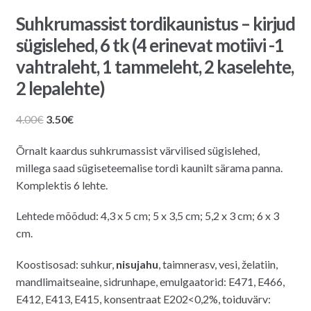
Suhkrumassist tordikaunistus – kirjud
sügislehed, 6 tk (4 erinevat motiivi -1
vahtraleht, 1 tammeleht, 2 kaselehte,
2 lepalehte)
Algne
Praegune
4.00
€
3.50
€
hind
hind
Õrnalt kaardus suhkrumassist värvilised sügislehed,
oli:
on:
millega saad sügiseteemalise tordi kaunilt särama panna.
4.00€.
3.50€.
Komplektis 6 lehte.
Lehtede mõõdud: 4,3 x 5 cm; 5 x 3,5 cm; 5,2 x 3 cm; 6 x 3
cm.
Koostisosad: suhkur,
nisujahu
, taimnerasv, vesi, želatiin,
mandlimaitseaine, sidrunhape, emulgaatorid: E471, E466,
E412, E413, E415, konsentraat E202<0,2%, toiduvärv: