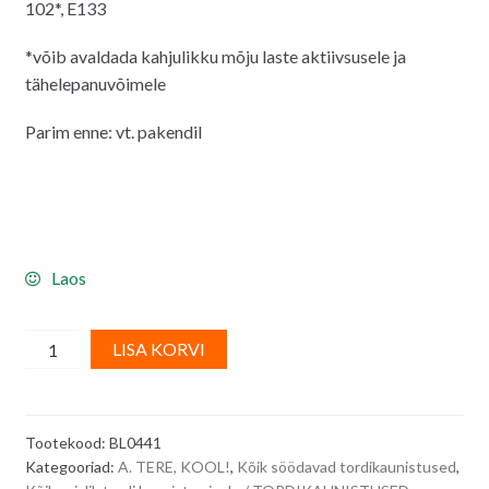
102*, E133
*võib avaldada kahjulikku mõju laste aktiivsusele ja
tähelepanuvõimele
Parim enne: vt. pakendil
Laos
Suhkrumassist
A
LISA KORVI
tordikaunistus
l
-
t
kirjud
e
Tootekood:
BL0441
sügislehed,
r
Kategooriad:
A. TERE, KOOL!
,
Kõik söödavad tordikaunistused
,
6
n