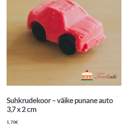
Suhkrudekoor – väike punane auto
3,7 x 2 cm
1.70
€