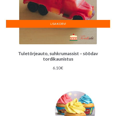
LISA KORVI
Tuletõrjeauto, suhkrumassist – söödav
tordikaunistus
6.10
€