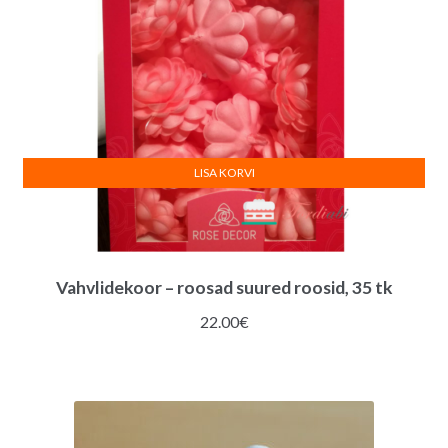
LISA KORVI
Vahvlidekoor – roosad suured roosid, 35 tk
22.00
€