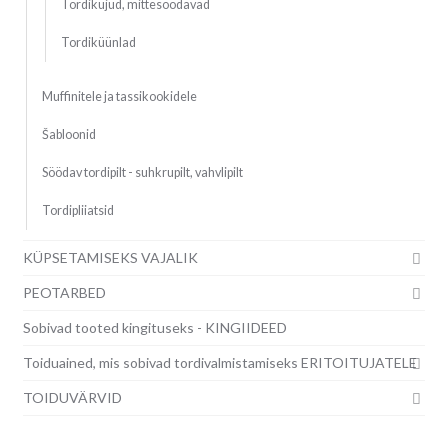
Tordikujud, mittesöödavad
Tordiküünlad
Muffinitele ja tassikookidele
Šabloonid
Söödav tordipilt - suhkrupilt, vahvlipilt
Tordipliiatsid
KÜPSETAMISEKS VAJALIK
PEOTARBED
Sobivad tooted kingituseks - KINGIIDEED
Toiduained, mis sobivad tordivalmistamiseks ERITOITUJATELE
TOIDUVÄRVID