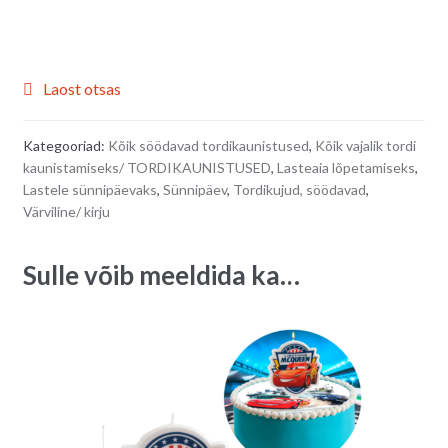
Laost otsas
Kategooriad:
Kõik söödavad tordikaunistused
,
Kõik vajalik tordi
kaunistamiseks/ TORDIKAUNISTUSED
,
Lasteaia lõpetamiseks
,
Lastele sünnipäevaks
,
Sünnipäev
,
Tordikujud, söödavad
,
Värviline/ kirju
Sulle võib meeldida ka…