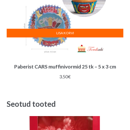
LISA KORVI
Paberist CARS muffinivormid 25 tk – 5 x 3 cm
3.50
€
Seotud tooted