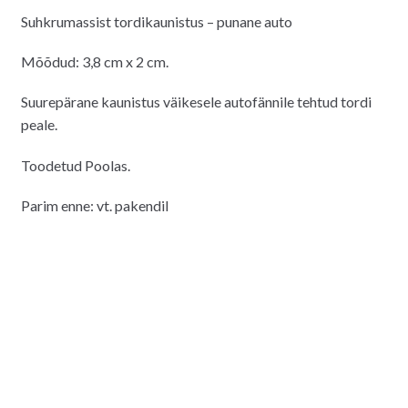
Suhkrumassist tordikaunistus – punane auto
Mõõdud: 3,8 cm x 2 cm.
Suurepärane kaunistus väikesele autofännile tehtud tordi
peale.
Toodetud Poolas.
Parim enne: vt. pakendil