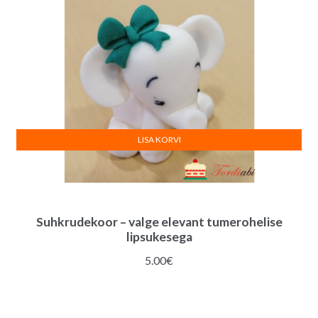
LISA KORVI
Suhkrudekoor – valge elevant tumerohelise
lipsukesega
5.00
€