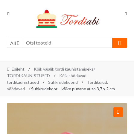
Skip
Skip
to
to
navigation
content
All
Esileht
/
Kõik vajalik tordi kaunistamiseks/
TORDIKAUNISTUSED
/
Kõik söödavad
tordikaunistused
/
Suhkrudekoorid
/
Tordikujud,
söödavad
/ Suhkrudekoor – väike punane auto 3,7 x 2 cm