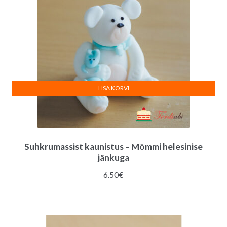
LISA KORVI
Suhkrumassist kaunistus – Mõmmi helesinise
jänkuga
6.50
€