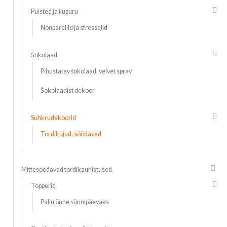
Puisted ja ilupuru
Nonparellid ja strösselid
Šokolaad
Pihustatav šokolaad, velvet spray
Šokolaadist dekoor
Suhkrudekoorid
Tordikujud, söödavad
Mittesöödavad tordikaunistused
Topperid
Palju õnne sünnipäevaks