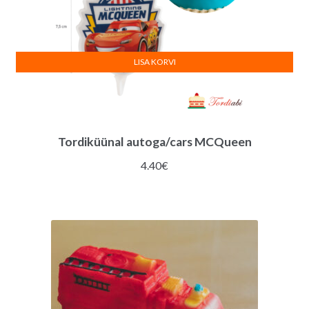
LISA KORVI
Tordiküünal autoga/cars MCQueen
4.40
€