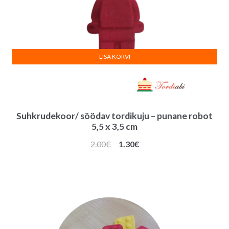
LISA KORVI
Suhkrudekoor/ söödav tordikuju – punane robot
5,5 x 3,5 cm
Algne
Praegune
2.00
€
1.30
€
hind
hind
oli:
on:
2.00€.
1.30€.