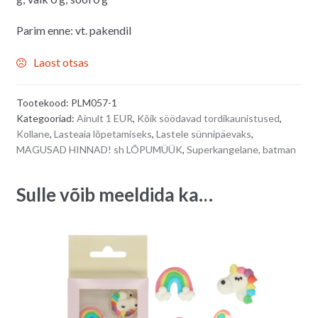
Parim enne: vt. pakendil
Laost otsas
Tootekood:
PLM057-1
Kategooriad:
Ainult 1 EUR
,
Kõik söödavad tordikaunistused
,
Kollane
,
Lasteaia lõpetamiseks
,
Lastele sünnipäevaks
,
MAGUSAD HINNAD! sh LÕPUMÜÜK
,
Superkangelane, batman
Sulle võib meeldida ka…