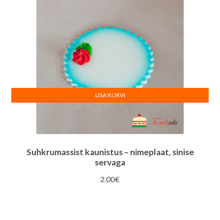
LISA KORVI
Suhkrumassist kaunistus – nimeplaat, sinise
servaga
2.00
€