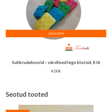
LISA KORVI
Suhkrudekoorid – värvilised lego klotsid, 8 tk
4.00
€
Seotud tooted