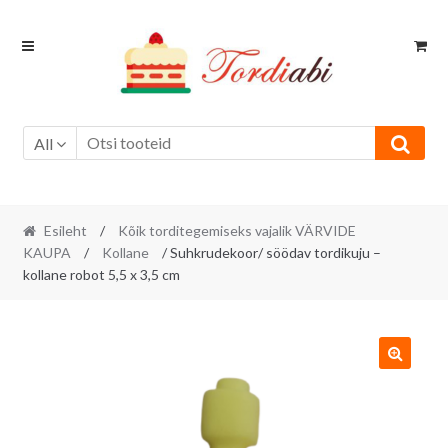
Skip
Skip
to
to
navigation
content
All
Esileht
/
Kõik torditegemiseks vajalik VÄRVIDE
KAUPA
/
Kollane
/ Suhkrudekoor/ söödav tordikuju –
kollane robot 5,5 x 3,5 cm