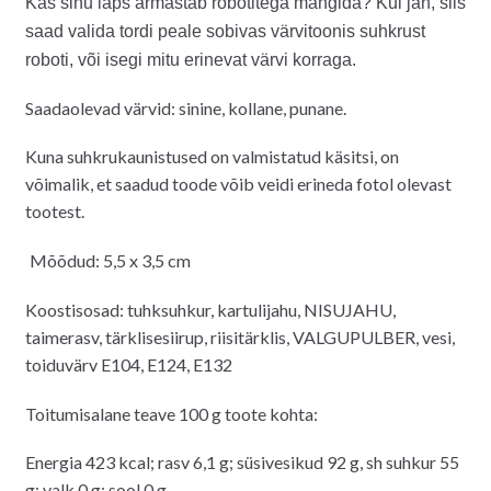
Kas sinu laps armastab robotitega mängida? Kui jah, siis
oli:
on:
saad valida tordi peale sobivas värvitoonis suhkrust
2.00€.
1.30€.
roboti, või isegi mitu erinevat värvi korraga.
Saadaolevad värvid: sinine, kollane, punane.
Kuna suhkrukaunistused on valmistatud käsitsi, on
võimalik, et saadud toode võib veidi erineda fotol olevast
tootest.
Mõõdud: 5,5 x 3,5 cm
Koostisosad:
tuhksuhkur, kartulijahu, NISUJAHU,
taimerasv, tärklisesiirup, riisitärklis, VALGUPULBER, vesi,
toiduvärv
E104, E124, E132
Toitumisalane teave 100 g toote kohta:
Energia 423 kcal; rasv 6,1 g; süsivesikud 92 g, sh suhkur 55
g; valk 0 g; sool 0 g