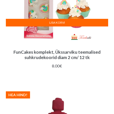
LISA KORVI
FunCakes komplekt, Ükssarviku teemalised
suhkrudekoorid diam 2 cm/ 12 tk
8.00
€
HEA HIND!