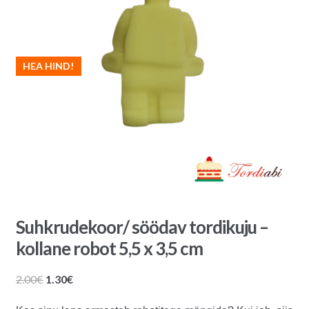
HEA HIND!
Suhkrudekoor/ söödav tordikuju –
kollane robot 5,5 x 3,5 cm
Algne
Praegune
2.00
€
1.30
€
hind
hind