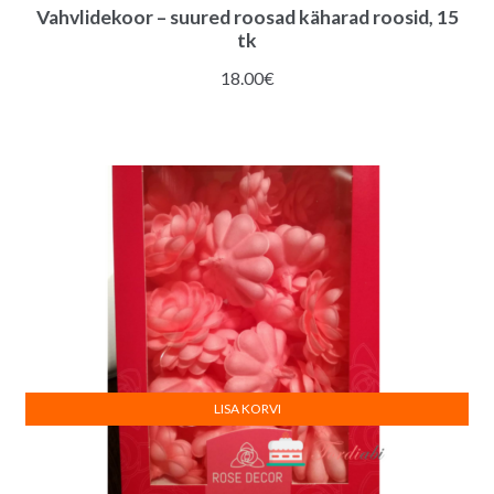
Vahvlidekoor – suured roosad käharad roosid, 15
tk
18.00
€
LISA KORVI