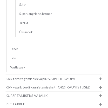
Stitch
Superkangelane, batman
Trollid
Ükssarvik
Tähed
Talv
Vastlapäev
Kõik torditegemiseks vajalik VÄRVIDE KAUPA
Kõik vajalik tordi kaunistamiseks/ TORDIKAUNISTUSED
KÜPSETAMISEKS VAJALIK
PEOTARBED