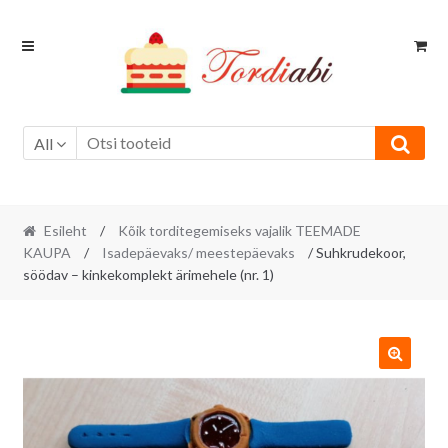
Skip
Skip
to
to
navigation
content
All
Esileht
/
Kõik torditegemiseks vajalik TEEMADE
KAUPA
/
Isadepäevaks/ meestepäevaks
/ Suhkrudekoor,
söödav – kinkekomplekt ärimehele (nr. 1)