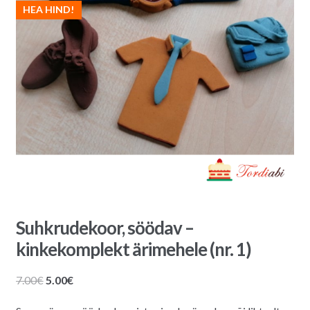
HEA HIND!
Suhkrudekoor, söödav –
kinkekomplekt ärimehele (nr. 1)
Algne
Praegune
7.00
€
5.00
€
hind
hind