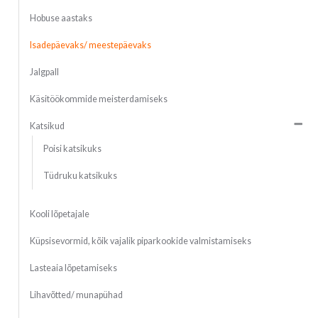
Hobuse aastaks
Isadepäevaks/ meestepäevaks
Jalgpall
Käsitöökommide meisterdamiseks
Katsikud
Poisi katsikuks
Tüdruku katsikuks
Kooli lõpetajale
Küpsisevormid, kõik vajalik piparkookide valmistamiseks
Lasteaia lõpetamiseks
Lihavõtted/ munapühad