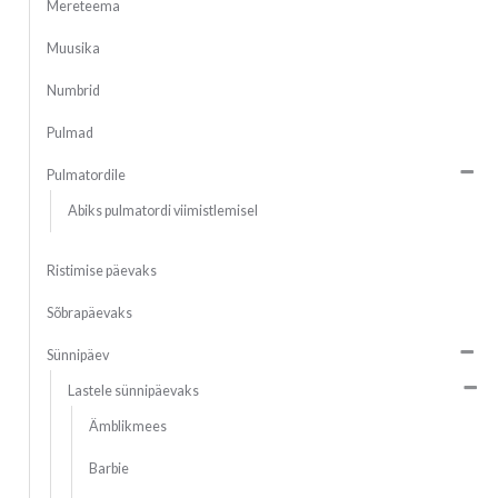
Mereteema
Muusika
Numbrid
Pulmad
Pulmatordile
Abiks pulmatordi viimistlemisel
Ristimise päevaks
Sõbrapäevaks
Sünnipäev
Lastele sünnipäevaks
Ämblikmees
Barbie