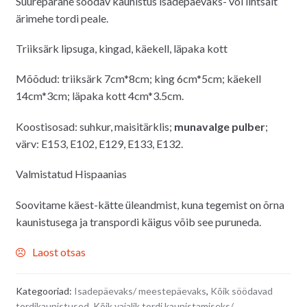
Suurepärane söödav kaunistus isadepäevaks- või lihtsalt
oli:
on:
ärimehe tordi peale.
7.00€.
5.00€.
Triiksärk lipsuga, kingad, käekell, läpaka kott
Mõõdud: triiksärk 7cm*8cm; king 6cm*5cm; käekell
14cm*3cm; läpaka kott 4cm*3.5cm.
Koostisosad: suhkur, maisitärklis
;
munavalge pulber
;
värv: E153, E102, E129, E133, E132.
Valmistatud Hispaanias
Soovitame käest-kätte üleandmist, kuna tegemist on õrna
kaunistusega ja transpordi käigus võib see puruneda.
Laost otsas
Kategooriad:
Isadepäevaks/ meestepäevaks
,
Kõik söödavad
tordikaunistused
,
Kõik vajalik tordi kaunistamiseks/