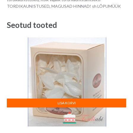
TORDIKAUNISTUSED
,
MAGUSAD HINNAD! sh LÕPUMÜÜK
Seotud tooted
LISA KORVI