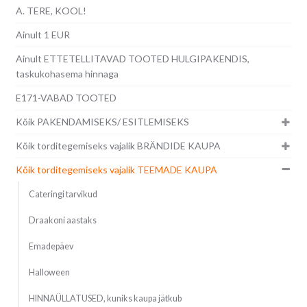
A. TERE, KOOL!
Ainult 1 EUR
Ainult ETTETELLITAVAD TOOTED HULGIPAKENDIS,
taskukohasema hinnaga
E171-VABAD TOOTED
Kõik PAKENDAMISEKS/ ESITLEMISEKS
Kõik torditegemiseks vajalik BRÄNDIDE KAUPA
Kõik torditegemiseks vajalik TEEMADE KAUPA
Cateringi tarvikud
Draakoni aastaks
Emadepäev
Halloween
HINNAÜLLATUSED, kuniks kaupa jätkub