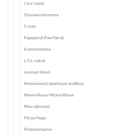
Cars/ autod
Dinosauruste teema
Frozen
Käpapatrull (Paw Patrol)
Kosmoseteema
L.O.L. nukud
Loomad/ linnud
Mesimummid, lepatriinud, ämblikud
Minnie Mouse/ Mickey Mouse
Minu väike poni
Põrsas Peppa
Printsessi teema