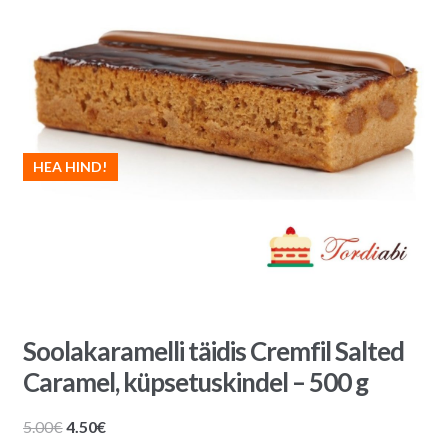
HEA HIND!
Soolakaramelli täidis Cremfil Salted
Caramel, küpsetuskindel – 500 g
Algne
Praegune
5.00
€
4.50
€