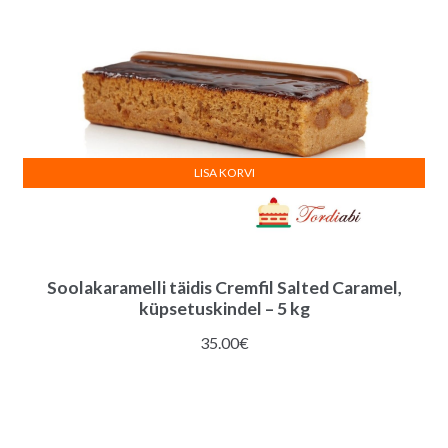
LISA KORVI
Soolakaramelli täidis Cremfil Salted Caramel,
küpsetuskindel – 5 kg
35.00
€