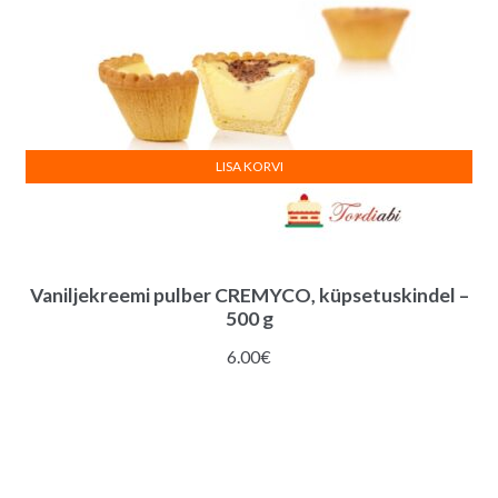
LISA KORVI
Vaniljekreemi pulber CREMYCO, küpsetuskindel –
500 g
6.00
€