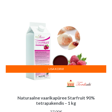
LISA KORVI
Naturaalne vaarikapüree Starfruit 90%
tetrapakendis – 1 kg
27.00
€