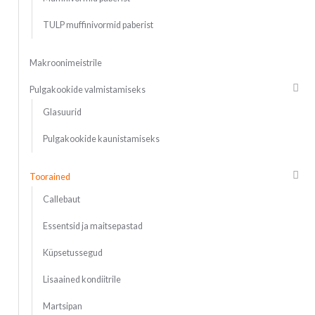
TULP muffinivormid paberist
Makroonimeistrile
Pulgakookide valmistamiseks
Glasuurid
Pulgakookide kaunistamiseks
Toorained
Callebaut
Essentsid ja maitsepastad
Küpsetussegud
Lisaained kondiitrile
Martsipan