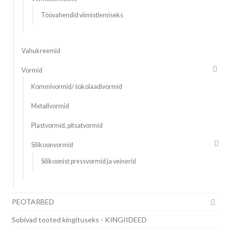
Töövahendid viimistlemiseks
Vahukreemid
Vormid
Kommivormid/ šokolaadivormid
Metallvormid
Plastvormid, pitsatvormid
Silikoonvormid
Silikoonist pressvormid ja veinerid
PEOTARBED
Sobivad tooted kingituseks - KINGIIDEED