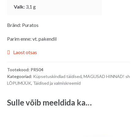
Valk:
3,1
g
Bränd: Puratos
Parim enne: vt. pakendil
Laost otsas
Tootekood:
PRS04
Kategooriad:
Küpsetuskindlad täidised
,
MAGUSAD HINNAD! sh
LÕPUMÜÜK
,
Täidised ja valmiskreemid
Sulle võib meeldida ka…