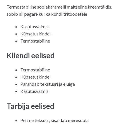
hind
hind
Termostabiilne soolakaramelli maitseline kreemtäidis,
oli:
on:
sobib nii pagari-kui ka kondiitritoodetele
5.00€.
4.50€.
Kasutusvalmis
Küpsetuskindel
Termostabiilne
Kliendi eelised
Termostabiilne
Küpsetuskindel
Parandab tekstuuri ja eluiga
Kasutusvalmis
Tarbija eelised
Pehme teksuur, sisaldab meresoola