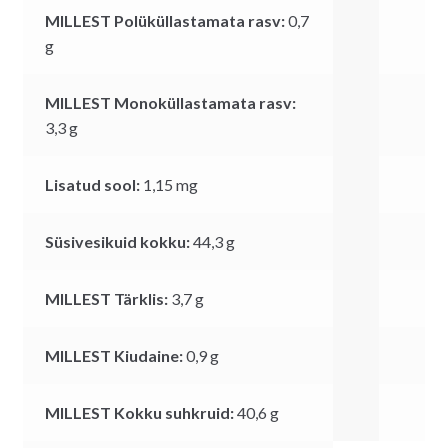
MILLEST Polüküllastamata rasv:
0,7
g
MILLEST Monoküllastamata rasv:
3,3
g
Lisatud sool:
1,15
mg
Süsivesikuid kokku:
44,3
g
MILLEST Tärklis:
3,7
g
MILLEST Kiudaine:
0,9
g
MILLEST Kokku suhkruid:
40,6
g