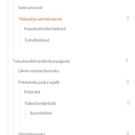
Suhkrumassid
Täidised ja valmiskreemid
Küpsetuskindlad täidised
Trühvlitäidised
Töövahendid kondiitrile ja pagarile
Lillede meisterdamiseks
Pritstehnika jaoks vajalik
Pritskotid
Tülled (tordipritsid)
Suured tülled
Viimistlemiseks