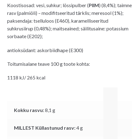
Koostisosad: vesi, suhkur;
lõssipulber (
PIIM
)
(8,4%);
taimne
rasv
(palmiõli
)
–
modifitseeritud tärklis; meresool
(1%);
paksendaja: tselluloos (E46
0), karamelliseeritud
suhkrusiirup
(0,48%
); maitseained
; säilitusaine
: potassium
sorbaate (E202);
antioksüdant
: askorbiidhape
(E300)
Toitumisalane teave 100 g toote kohta:
1118
kJ
/
265
kcal
Kokku rasvu:
8,1
g
MILLEST Küllastunud rasv:
4
g