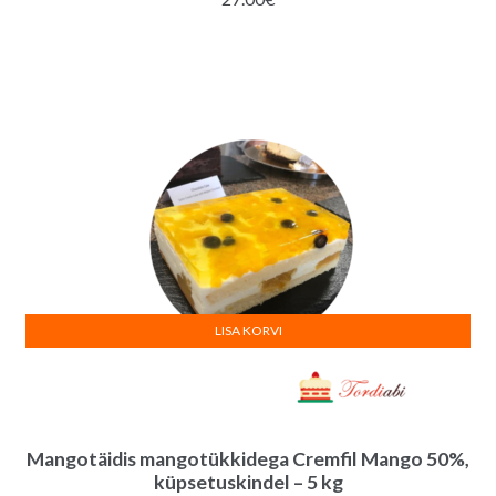
LISA KORVI
Mangotäidis mangotükkidega Cremfil Mango 50%,
küpsetuskindel – 5 kg