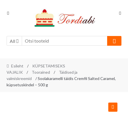
Skip
Skip
to
to
navigation
content
All
Esileht
/
KÜPSETAMISEKS
VAJALIK
/
Toorained
/
Täidised ja
valmiskreemid
/ Soolakaramelli täidis Cremfil Salted Caramel,
küpsetuskindel – 500 g