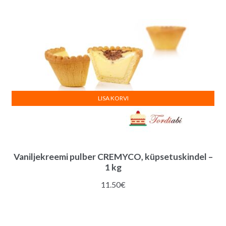
LISA KORVI
Vaniljekreemi pulber CREMYCO, küpsetuskindel –
1 kg
11.50
€