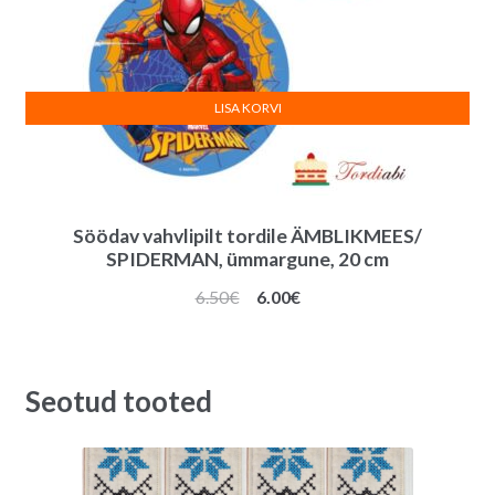
LISA KORVI
Söödav vahvlipilt tordile ÄMBLIKMEES/
SPIDERMAN, ümmargune, 20 cm
Algne
Praegune
6.50
€
6.00
€
hind
hind
oli:
on:
6.50€.
6.00€.
Seotud tooted