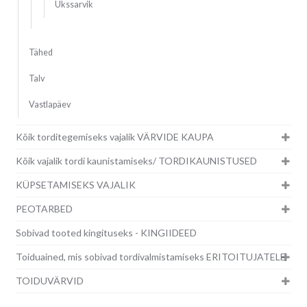
Ükssarvik
Tähed
Talv
Vastlapäev
Kõik torditegemiseks vajalik VÄRVIDE KAUPA
Kõik vajalik tordi kaunistamiseks/ TORDIKAUNISTUSED
KÜPSETAMISEKS VAJALIK
PEOTARBED
Sobivad tooted kingituseks - KINGIIDEED
Toiduained, mis sobivad tordivalmistamiseks ERITOITUJATELE
TOIDUVÄRVID