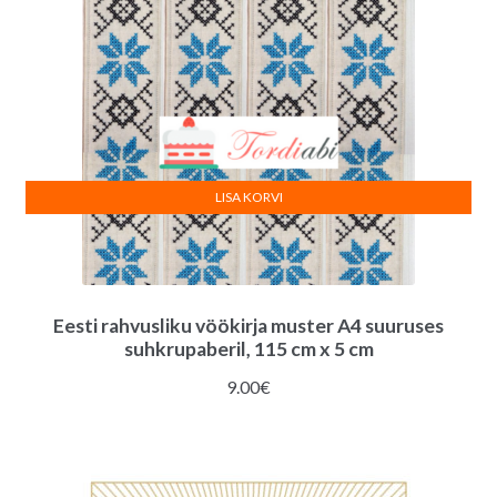
LISA KORVI
Eesti rahvusliku vöökirja muster A4 suuruses
suhkrupaberil, 115 cm x 5 cm
9.00
€