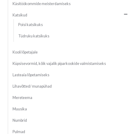
Käsitöökommide meisterdamiseks
Katsikud
Poisi katsikuks
Tüdruku katsikuks
Kooli lõpetajale
Küpsisevormid, kõik vajalik piparkookide valmistamiseks
Lasteaia lõpetamiseks
Lihavõtted/ munapühad
Mereteema
Muusika
Numbrid
Pulmad