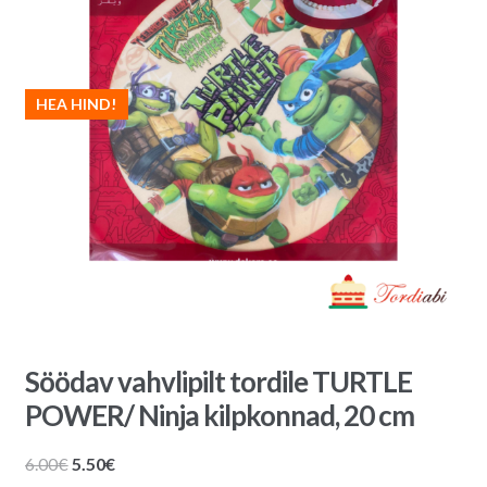
HEA HIND!
Söödav vahvlipilt tordile TURTLE
POWER/ Ninja kilpkonnad, 20 cm
Algne
Praegune
6.00
€
5.50
€