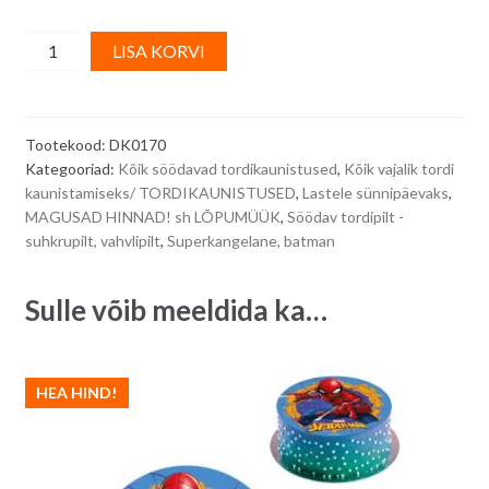
Söödav
A
LISA KORVI
vahvlipilt
l
tordile
t
TURTLE
e
Tootekood:
DK0170
POWER/
r
Kategooriad:
Kõik söödavad tordikaunistused
,
Kõik vajalik tordi
Ninja
n
kaunistamiseks/ TORDIKAUNISTUSED
,
Lastele sünnipäevaks
,
kilpkonnad,
a
MAGUSAD HINNAD! sh LÕPUMÜÜK
,
Söödav tordipilt -
20
t
suhkrupilt, vahvlipilt
,
Superkangelane, batman
cm
i
quantity
v
Sulle võib meeldida ka…
e
:
HEA HIND!