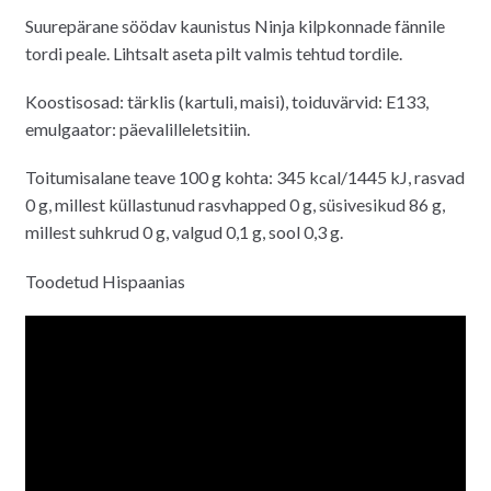
hind
hind
Suurepärane söödav kaunistus Ninja kilpkonnade fännile
oli:
on:
tordi peale. Lihtsalt aseta pilt valmis tehtud tordile.
6.00€.
5.50€.
Koostisosad: tärklis (kartuli, maisi), toiduvärvid: E133,
emulgaator: päevalilleletsitiin.
Toitumisalane teave 100 g kohta: 345 kcal/1445 kJ, rasvad
0 g, millest küllastunud rasvhapped 0 g, süsivesikud 86 g,
millest suhkrud 0 g, valgud 0,1 g, sool 0,3 g.
Toodetud Hispaanias