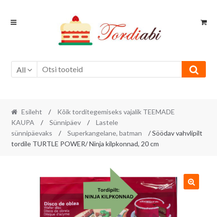
Skip
Skip
to
to
navigation
content
All
Esileht
/
Kõik torditegemiseks vajalik TEEMADE
KAUPA
/
Sünnipäev
/
Lastele
sünnipäevaks
/
Superkangelane, batman
/ Söödav vahvlipilt
tordile TURTLE POWER/ Ninja kilpkonnad, 20 cm