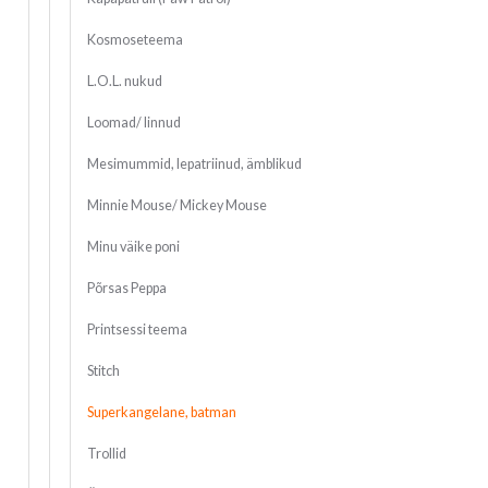
Kosmoseteema
L.O.L. nukud
Loomad/ linnud
Mesimummid, lepatriinud, ämblikud
Minnie Mouse/ Mickey Mouse
Minu väike poni
Põrsas Peppa
Printsessi teema
Stitch
Superkangelane, batman
Trollid