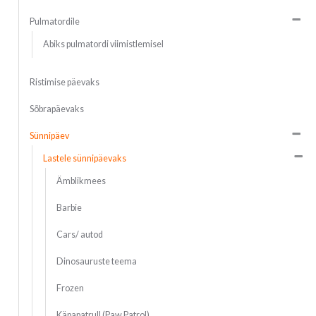
Pulmatordile
Abiks pulmatordi viimistlemisel
Ristimise päevaks
Sõbrapäevaks
Sünnipäev
Lastele sünnipäevaks
Ämblikmees
Barbie
Cars/ autod
Dinosauruste teema
Frozen
Käpapatrull (Paw Patrol)