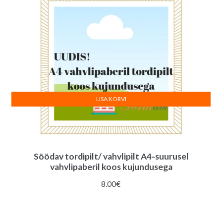
LISA KORVI
Söödav tordipilt/ vahvlipilt A4-suurusel
vahvlipaberil koos kujundusega
8.00
€