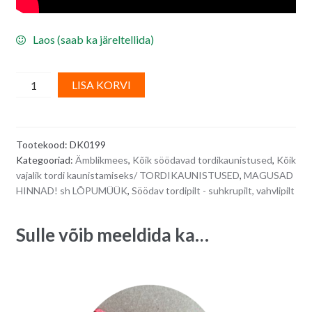
Laos (saab ka järeltellida)
Söödav
A
LISA KORVI
vahvlipilt
l
tordile
t
ÄMBLIKMEES/
e
Tootekood:
DK0199
SPIDERMAN,
r
Kategooriad:
Ämblikmees
,
Kõik söödavad tordikaunistused
,
Kõik
ümmargune,
n
vajalik tordi kaunistamiseks/ TORDIKAUNISTUSED
,
MAGUSAD
20
a
HINNAD! sh LÕPUMÜÜK
,
Söödav tordipilt - suhkrupilt, vahvlipilt
cm
t
quantity
i
Sulle võib meeldida ka…
v
e
: