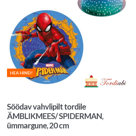
HEA HIND!
Söödav vahvlipilt tordile
ÄMBLIKMEES/ SPIDERMAN,
ümmargune, 20 cm