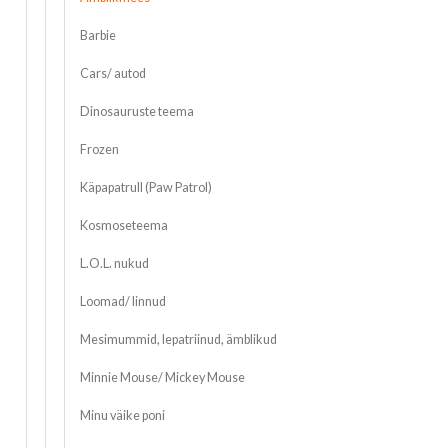
Barbie
Cars/ autod
Dinosauruste teema
Frozen
Käpapatrull (Paw Patrol)
Kosmoseteema
L.O.L. nukud
Loomad/ linnud
Mesimummid, lepatriinud, ämblikud
Minnie Mouse/ Mickey Mouse
Minu väike poni