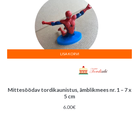
LISA KORVI
Mittesöödav tordikaunistus, ämblikmees nr. 1 – 7 x
5 cm
6.00
€