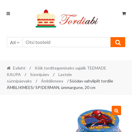
Skip
Skip
to
to
navigation
content
All
Esileht
/
Kõik torditegemiseks vajalik TEEMADE
KAUPA
/
Sünnipäev
/
Lastele
sünnipäevaks
/
Ämblikmees
/ Söödav vahvlipilt tordile
ÄMBLIKMEES/ SPIDERMAN, ümmargune, 20 cm