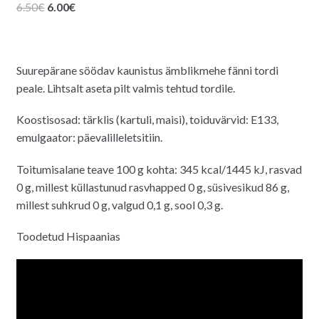
Algne
Praegune
6.50
€
6.00
€
hind
hind
oli:
on:
6.50€.
6.00€.
Suurepärane söödav kaunistus ämblikmehe fänni tordi
peale. Lihtsalt aseta pilt valmis tehtud tordile.
Koostisosad: tärklis (kartuli, maisi), toiduvärvid: E133,
emulgaator: päevalilleletsitiin.
Toitumisalane teave 100 g kohta: 345 kcal/1445 kJ, rasvad
0 g, millest küllastunud rasvhapped 0 g, süsivesikud 86 g,
millest suhkrud 0 g, valgud 0,1 g, sool 0,3 g.
Toodetud Hispaanias