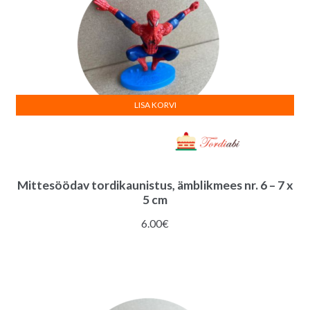
LISA KORVI
Mittesöödav tordikaunistus, ämblikmees nr. 6 – 7 x
5 cm
6.00
€