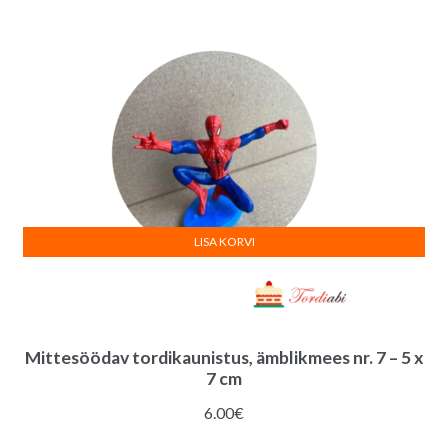
LISA KORVI
Mittesöödav tordikaunistus, ämblikmees nr. 7 – 5 x
7 cm
6.00
€