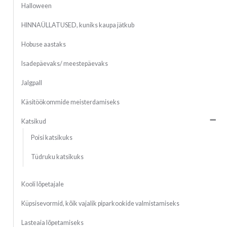
Halloween
HINNAÜLLATUSED, kuniks kaupa jätkub
Hobuse aastaks
Isadepäevaks/ meestepäevaks
Jalgpall
Käsitöökommide meisterdamiseks
Katsikud
Poisi katsikuks
Tüdruku katsikuks
Kooli lõpetajale
Küpsisevormid, kõik vajalik piparkookide valmistamiseks
Lasteaia lõpetamiseks