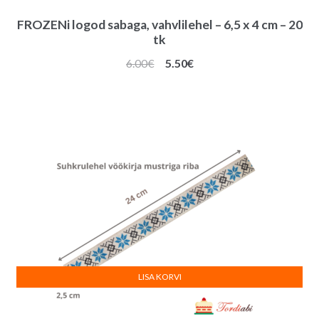
FROZENi logod sabaga, vahvlilehel – 6,5 x 4 cm – 20
tk
Algne
Praegune
6.00
€
5.50
€
hind
hind
oli:
on:
6.00€.
5.50€.
LISA KORVI