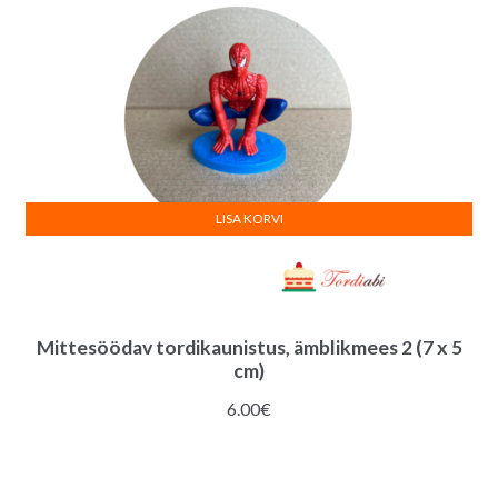
LISA KORVI
Mittesöödav tordikaunistus, ämblikmees 2 (7 x 5
cm)
6.00
€