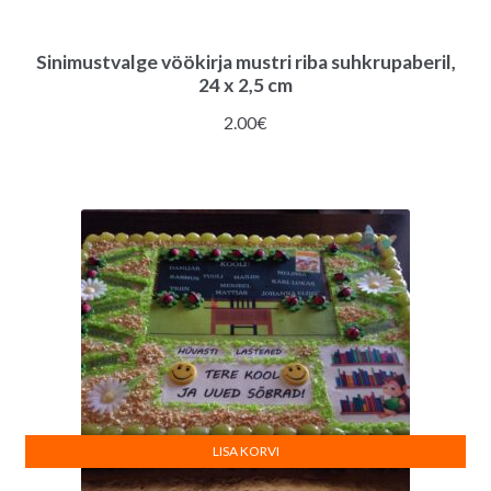
Sinimustvalge vöökirja mustri riba suhkrupaberil,
24 x 2,5 cm
2.00
€
LISA KORVI