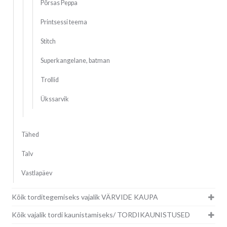
Põrsas Peppa
Printsessi teema
Stitch
Superkangelane, batman
Trollid
Ükssarvik
Tähed
Talv
Vastlapäev
Kõik torditegemiseks vajalik VÄRVIDE KAUPA
Kõik vajalik tordi kaunistamiseks/ TORDIKAUNISTUSED