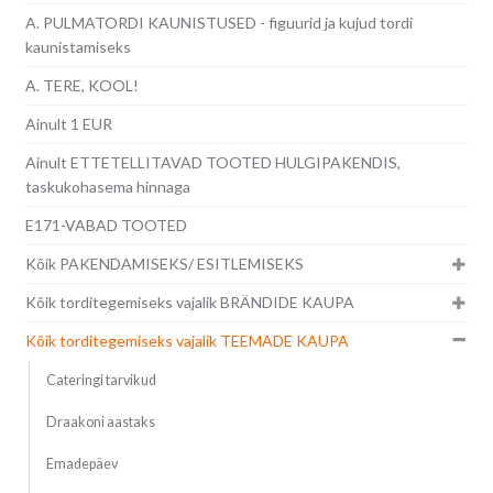
A. PULMATORDI KAUNISTUSED - figuurid ja kujud tordi
kaunistamiseks
A. TERE, KOOL!
Ainult 1 EUR
Ainult ETTETELLITAVAD TOOTED HULGIPAKENDIS,
taskukohasema hinnaga
E171-VABAD TOOTED
Kõik PAKENDAMISEKS/ ESITLEMISEKS
Kõik torditegemiseks vajalik BRÄNDIDE KAUPA
Kõik torditegemiseks vajalik TEEMADE KAUPA
Cateringi tarvikud
Draakoni aastaks
Emadepäev