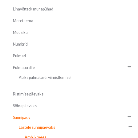
Lihavõtted/ munapühad
Mereteema
Muusika
Numbrid
Pulmad
Pulmatordile
Abiks pulmatordi viimistlemisel
Ristimise päevaks
Sõbrapäevaks
Sünnipäev
Lastele sünnipäevaks
Ämblikmees