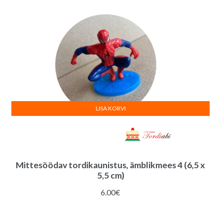
LISA KORVI
Mittesöödav tordikaunistus, ämblikmees 4 (6,5 x
5,5 cm)
6.00
€