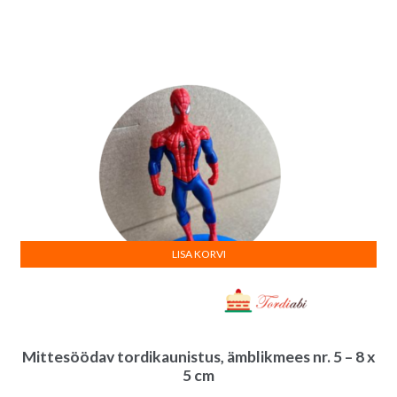
LISA KORVI
Mittesöödav tordikaunistus, ämblikmees nr. 5 – 8 x
5 cm