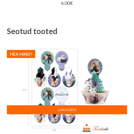
6.00
€
Seotud tooted
HEA HIND!
LISA KORVI