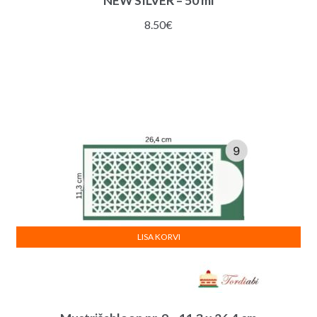
NEW SILVER – 50 ml
8.50
€
LISA KORVI