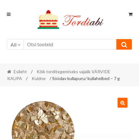
Skip
Skip
to
to
navigation
content
All
Esileht
/
Kõik torditegemiseks vajalik VÄRVIDE
KAUPA
/
Kuldne
/ Söödav kullapuru/ kullahelbed – 7 g