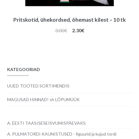
Pritskotid, ühekordsed, õhemast kilest – 10 tk
Algne
Praegune
3.00
€
2.30
€
hind
hind
oli:
on:
3.00€.
2.30€.
KATEGOORIAD
UUED TOOTED SORTIMENDIS
MAGUSAD HINNAD! sh LÕPUMÜÜK
A. EESTI TAASISESEISVUMISPÄEVAKS
A. PULMATORDI KAUNISTUSED - figuurid ja kujud tordi