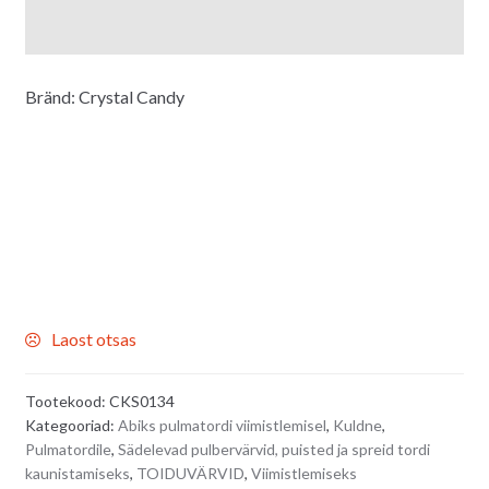
Bränd:
Crystal Candy
Laost otsas
Tootekood:
CKS0134
Kategooriad:
Abiks pulmatordi viimistlemisel
,
Kuldne
,
Pulmatordile
,
Sädelevad pulbervärvid, puisted ja spreid tordi
kaunistamiseks
,
TOIDUVÄRVID
,
Viimistlemiseks