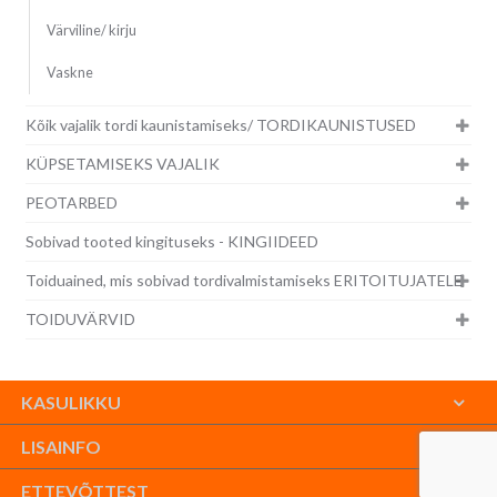
Värviline/ kirju
Vaskne
Kõik vajalik tordi kaunistamiseks/ TORDIKAUNISTUSED
KÜPSETAMISEKS VAJALIK
PEOTARBED
Sobivad tooted kingituseks - KINGIIDEED
Toiduained, mis sobivad tordivalmistamiseks ERITOITUJATELE
TOIDUVÄRVID
KASULIKKU
LISAINFO
ETTEVÕTTEST