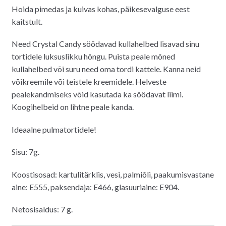
Hoida pimedas ja kuivas kohas, päikesevalguse eest
kaitstult.
Need Crystal Candy söödavad kullahelbed lisavad sinu
tortidele luksuslikku hõngu. Puista peale mõned
kullahelbed või suru need oma tordi kattele. Kanna neid
võikreemile või teistele kreemidele. Helveste
pealekandmiseks võid kasutada ka söödavat liimi.
Koogihelbeid on lihtne peale kanda.
Ideaalne pulmatortidele!
Sisu: 7g.
Koostisosad: kartulitärklis, vesi, palmiõli, paakumisvastane
aine: E555, paksendaja: E466, glasuuriaine: E904.
Netosisaldus: 7 g.