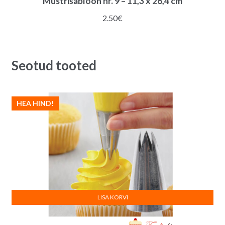
Mustrišabloon nr. 9 – 11,3 x 26,4 cm
2.50
€
Seotud tooted
HEA HIND!
LISA KORVI