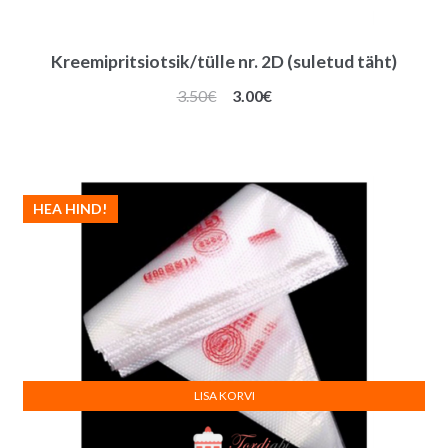
Kreemipritsiotsik/tülle nr. 2D (suletud täht)
Algne
Praegune
3.50
€
3.00
€
hind
hind
oli:
on:
3.50€.
3.00€.
HEA HIND!
LISA KORVI