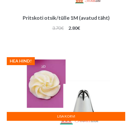
Pritskoti otsik/tülle 1M (avatud täht)
Algne
Praegune
3.70
€
2.80
€
hind
hind
oli:
on:
3.70€.
2.80€.
HEA HIND!
LISA KORVI