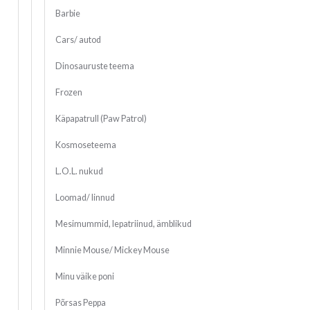
Barbie
Cars/ autod
Dinosauruste teema
Frozen
Käpapatrull (Paw Patrol)
Kosmoseteema
L.O.L. nukud
Loomad/ linnud
Mesimummid, lepatriinud, ämblikud
Minnie Mouse/ Mickey Mouse
Minu väike poni
Põrsas Peppa