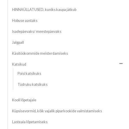
HINNAÜLLATUSED, kuniks kaupa jätkub
Hobuse aastaks
Isadepäevaks/ meestepäevaks
Jalgpall
Käsitöökommide meisterdamiseks
Katsikud
Poisi katsikuks
Tüdruku katsikuks
Kooli lõpetajale
Küpsisevormid, kõik vajalik piparkookide valmistamiseks
Lasteaia lõpetamiseks