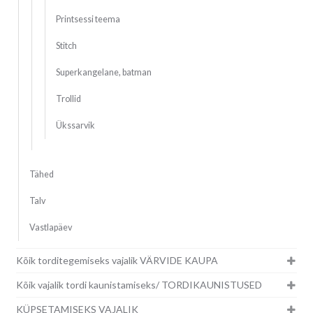
Printsessi teema
Stitch
Superkangelane, batman
Trollid
Ükssarvik
Tähed
Talv
Vastlapäev
Kõik torditegemiseks vajalik VÄRVIDE KAUPA
Kõik vajalik tordi kaunistamiseks/ TORDIKAUNISTUSED
KÜPSETAMISEKS VAJALIK