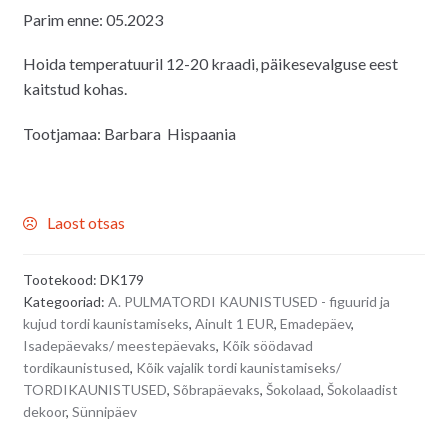
Parim enne: 05.2023
Hoida temperatuuril 12-20 kraadi, päikesevalguse eest
kaitstud kohas.
Tootjamaa: Barbara Hispaania
Laost otsas
Tootekood:
DK179
Kategooriad:
A. PULMATORDI KAUNISTUSED - figuurid ja
kujud tordi kaunistamiseks
,
Ainult 1 EUR
,
Emadepäev
,
Isadepäevaks/ meestepäevaks
,
Kõik söödavad
tordikaunistused
,
Kõik vajalik tordi kaunistamiseks/
TORDIKAUNISTUSED
,
Sõbrapäevaks
,
Šokolaad
,
Šokolaadist
dekoor
,
Sünnipäev