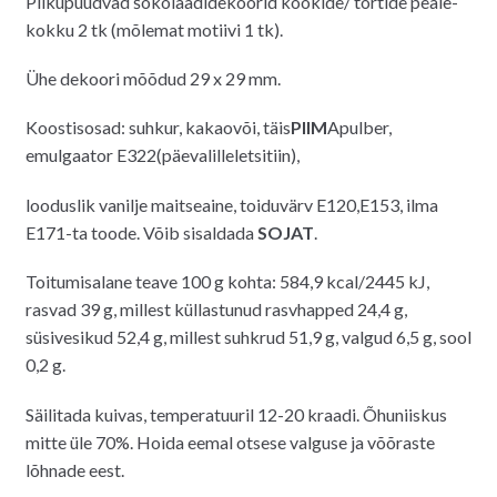
Pilkupüüdvad šokolaadidekoorid kookide/ tortide peale-
kokku 2 tk (mõlemat motiivi 1 tk).
Ühe dekoori mõõdud 29 x 29 mm.
Koostisosad: suhkur, kakaovõi, täis
PIIM
Apulber,
emulgaator E322(päevalilleletsitiin),
looduslik vanilje maitseaine, toiduvärv E120,E153, ilma
E171-ta toode. Võib sisaldada
SOJAT
.
Toitumisalane teave 100 g kohta: 584,9 kcal/2445 kJ,
rasvad 39 g, millest küllastunud rasvhapped 24,4 g,
süsivesikud 52,4 g, millest suhkrud 51,9 g, valgud 6,5 g, sool
0,2 g.
Säilitada kuivas, temperatuuril 12-20 kraadi. Õhuniiskus
mitte üle 70%. Hoida eemal otsese valguse ja võõraste
lõhnade eest.