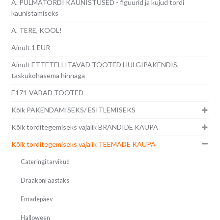
A. PULMATORDI KAUNISTUSED - figuurid ja kujud tordi
kaunistamiseks
A. TERE, KOOL!
Ainult 1 EUR
Ainult ETTETELLITAVAD TOOTED HULGIPAKENDIS,
taskukohasema hinnaga
E171-VABAD TOOTED
Kõik PAKENDAMISEKS/ ESITLEMISEKS
Kõik torditegemiseks vajalik BRÄNDIDE KAUPA
Kõik torditegemiseks vajalik TEEMADE KAUPA
Cateringi tarvikud
Draakoni aastaks
Emadepäev
Halloween