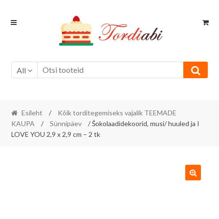
Skip
Skip
to
to
navigation
content
All
Esileht
/
Kõik torditegemiseks vajalik TEEMADE
KAUPA
/
Sünnipäev
/ Šokolaadidekoorid, musi/ huuled ja I
LOVE YOU 2,9 x 2,9 cm – 2 tk