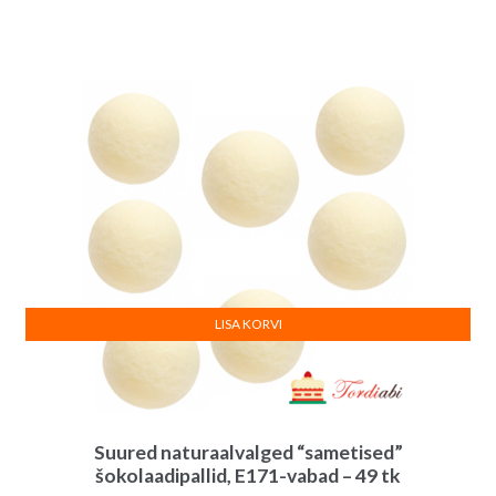
LISA KORVI
Suured naturaalvalged “sametised”
šokolaadipallid, E171-vabad – 49 tk