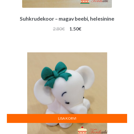
Suhkrudekoor – magav beebi, helesinine
Algne
Praegune
2.80
€
1.50
€
hind
hind
oli:
on:
2.80€.
1.50€.
LISA KORVI