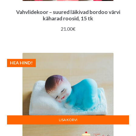
Vahvlidekoor – suured läikivad bordoo värvi
käharad roosid, 15 tk
21.00
€
HEA HIND!
LISA KORVI