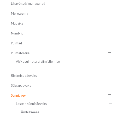
Lihavõtted/ munapühad
Mereteema
Muusika
Numbrid
Pulmad
Pulmatordile
Abiks pulmatordi viimistlemisel
Ristimise päevaks
Sõbrapäevaks
Sünnipäev
Lastele sünnipäevaks
Ämblikmees