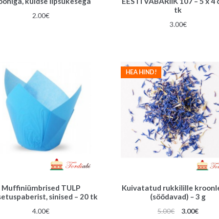
ooniga, kuldse lipsukesega
EESTI VABARIIK 107 – 5 x 4 
tk
2.00
€
3.00
€
HEA HIND!
Muffiniümbrised TULP
Kuivatatud rukkilille kroon
etuspaberist, sinised – 20 tk
(söödavad) – 3 g
Algne
Praeg
4.00
€
5.00
€
3.00
€