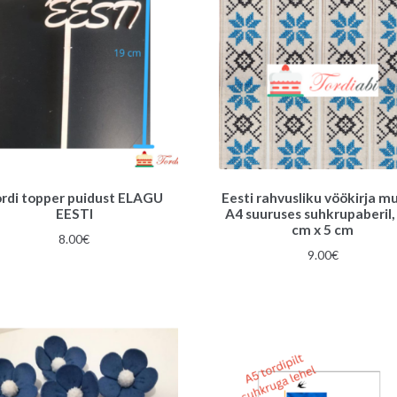
rdi topper puidust ELAGU
Eesti rahvusliku vöökirja m
EESTI
A4 suuruses suhkrupaberil,
cm x 5 cm
8.00
€
9.00
€