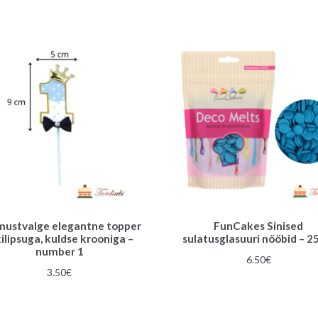
hind
hind
oli:
on:
5.00€.
3.00€.
mustvalge elegantne topper
FunCakes Sinised
kilipsuga, kuldse krooniga –
sulatusglasuuri nööbid – 2
number 1
6.50
€
3.50
€