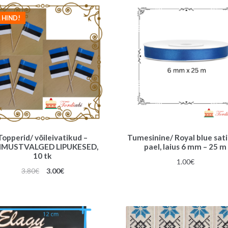
 HIND!
Topperid/ võileivatikud –
Tumesinine/ Royal blue sati
NIMUSTVALGED LIPUKESED,
pael, laius 6 mm – 25 m
10 tk
1.00
€
Algne
Praegune
3.80
€
3.00
€
hind
hind
oli:
on:
3.80€.
3.00€.