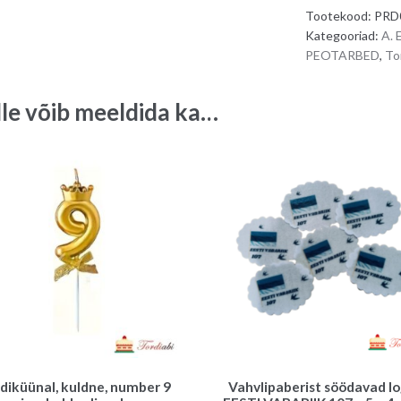
Tootekood:
PRD
Kategooriad:
A.
PEOTARBED
,
To
lle võib meeldida ka…
diküünal, kuldne, number 9
Vahvlipaberist söödavad l