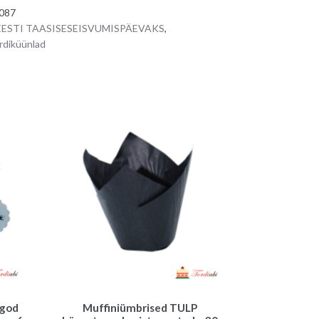
e
087
r
 EESTI TAASISESEISVUMISPÄEVAKS
,
n
rdiküünlad
a
t
i
v
e
:
ogod
Muffiniümbrised TULP