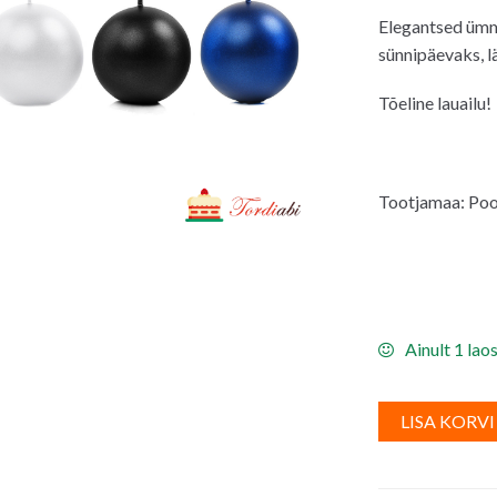
Elegantsed ümm
sünnipäevaks, l
Tõeline lauailu!
Tootjamaa: Poo
Ainult 1 lao
LISA KORVI