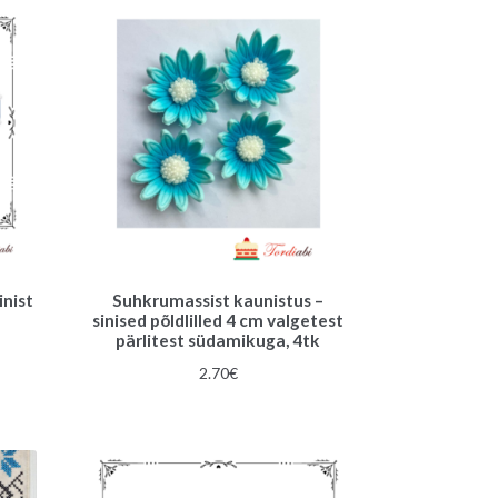
inist
Suhkrumassist kaunistus –
sinised põldlilled 4 cm valgetest
pärlitest südamikuga, 4tk
2.70
€