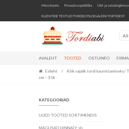
Skip
Skip
Minu konto
Privaatsuspoliitika
Üld- ja ostutingimus
to
to
KLIENTIDE TEHTUD TORDID/ PILDIGALERII TORTIDEST
navigation
content
All
AVALEHT
TOOTED
OSTUINFO
FIRM
Esileht
/
Kõik vajalik tordi kaunistamise
cm – 3 tk
KATEGOORIAD
UUED TOOTED SORTIMENDIS
MAGUSAD HINNAD! sh