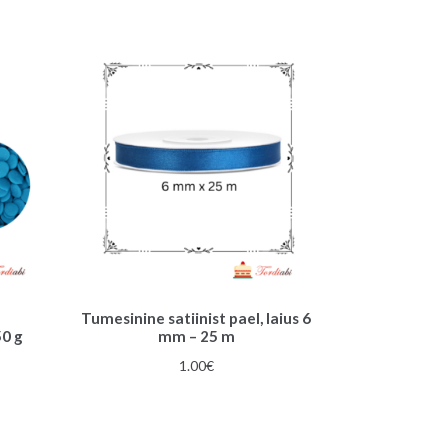
oli:
on:
1.70€.
1.50€.
Tumesinine satiinist pael, laius 6
50 g
mm – 25 m
1.00
€