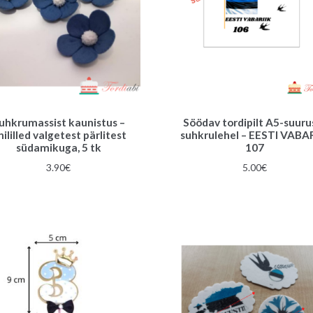
uhkrumassist kaunistus –
Söödav tordipilt A5-suuru
nililled valgetest pärlitest
suhkrulehel – EESTI VABAR
südamikuga, 5 tk
107
3.90
€
5.00
€