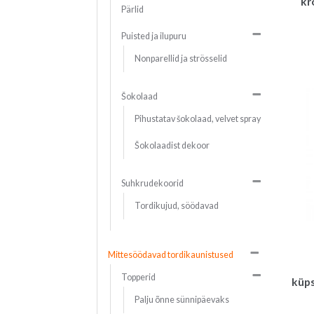
kr
Pärlid
Puisted ja ilupuru
Nonparellid ja strösselid
Šokolaad
Pihustatav šokolaad, velvet spray
Šokolaadist dekoor
Suhkrudekoorid
Tordikujud, söödavad
Mittesöödavad tordikaunistused
Topperid
küps
Palju õnne sünnipäevaks