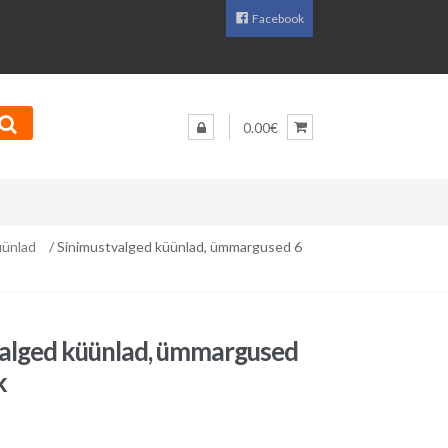
Facebook
0.00€
üünlad
/ Sinimustvalged küünlad, ümmargused 6
alged küünlad, ümmargused
k