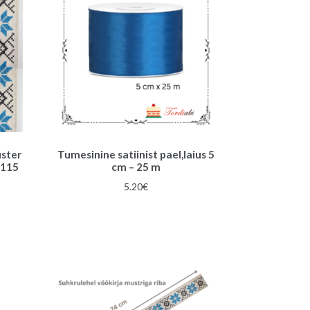
uster
Tumesinine satiinist pael,laius 5
 115
cm – 25 m
5.20
€