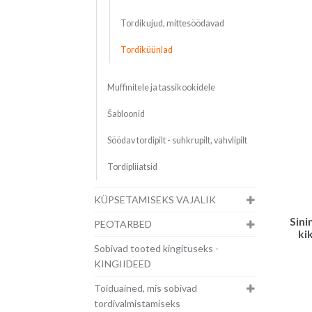
Tordikujud, mittesöödavad
Tordiküünlad
Muffinitele ja tassikookidele
Šabloonid
Söödav tordipilt - suhkrupilt, vahvlipilt
Tordipliiatsid
KÜPSETAMISEKS VAJALIK
Sini
PEOTARBED
ki
Sobivad tooted kingituseks -
KINGIIDEED
Toiduained, mis sobivad
tordivalmistamiseks