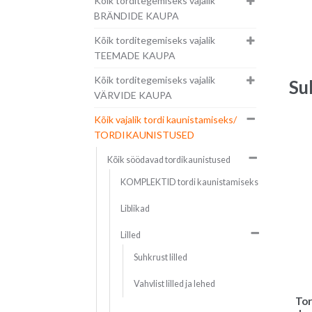
Kõik torditegemiseks vajalik
BRÄNDIDE KAUPA
Kõik torditegemiseks vajalik
TEEMADE KAUPA
Kõik torditegemiseks vajalik
Su
VÄRVIDE KAUPA
Kõik vajalik tordi kaunistamiseks/
TORDIKAUNISTUSED
Kõik söödavad tordikaunistused
KOMPLEKTID tordi kaunistamiseks
Liblikad
Lilled
Suhkrust lilled
Vahvlist lilled ja lehed
Tor