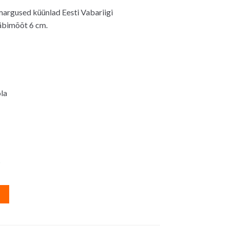
argused küünlad Eesti Vabariigi
äbimõõt 6 cm.
la
s
A
l
t