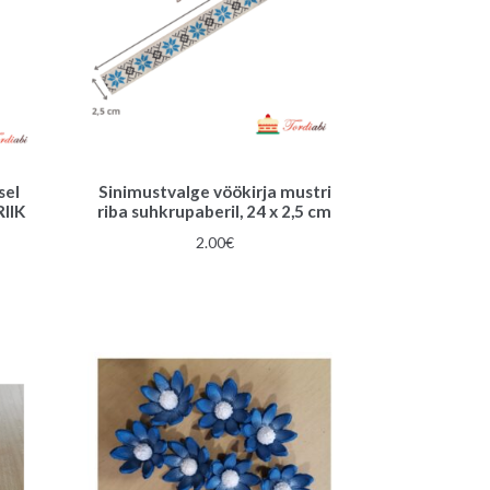
sel
Sinimustvalge vöökirja mustri
IIK
riba suhkrupaberil, 24 x 2,5 cm
2.00
€