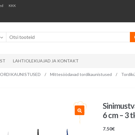
ed
KKK
AST
LAHTIOLEKUAJAD JA KONTAKT
ks/ TORDIKAUNISTUSED
/
Mittesöödavad tordikaunistused
/
Tordik
Sinimustv
6 cm – 3 t
7.50
€