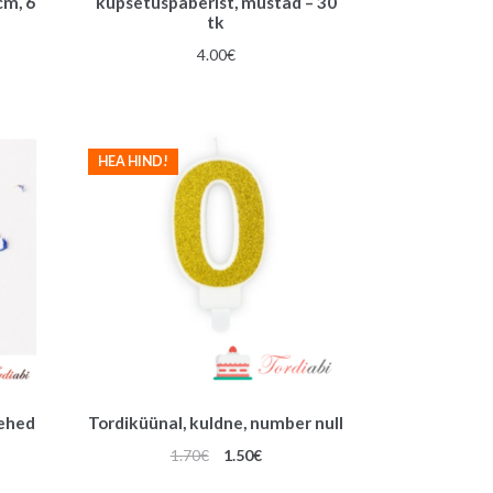
cm, 6
küpsetuspaberist, mustad – 30
tk
4.00
€
HEA HIND!
lehed
Tordiküünal, kuldne, number null
Algne
Praegune
1.70
€
1.50
€
une
hind
hind