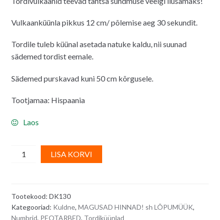
Tordivulkaanid teevad tähtsa sündmuse veelgi ilusamaks!
Vulkaanküünla pikkus 12 cm/ põlemise aeg 30 sekundit.
Tordile tuleb küünal asetada natuke kaldu, nii suunad
sädemed tordist eemale.
Sädemed purskavad kuni 50 cm kõrgusele.
Tootjamaa: Hispaania
Laos
Vulkaanküünal
A
LISA KORVI
tordile
l
number
t
5,
e
Tootekood:
DK130
kuldne
r
Kategooriad:
Kuldne
,
MAGUSAD HINNAD! sh LÕPUMÜÜK
,
-
n
Numbrid
,
PEOTARBED
,
Tordiküünlad