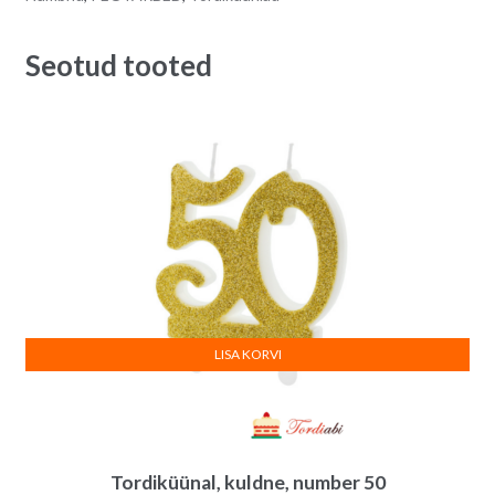
1
a
tk
t
Seotud tooted
quantity
i
v
e
:
LISA KORVI
Tordiküünal, kuldne, number 50