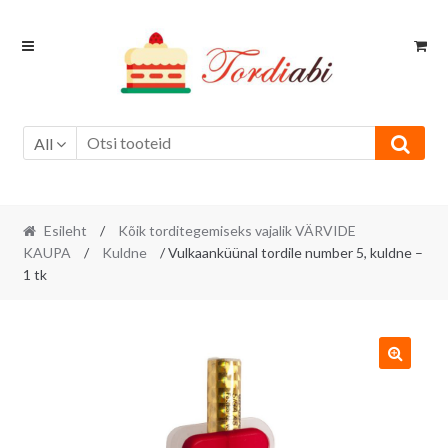
Skip
Skip
to
to
navigation
content
All
Esileht
/
Kõik torditegemiseks vajalik VÄRVIDE
KAUPA
/
Kuldne
/ Vulkaanküünal tordile number 5, kuldne –
1 tk