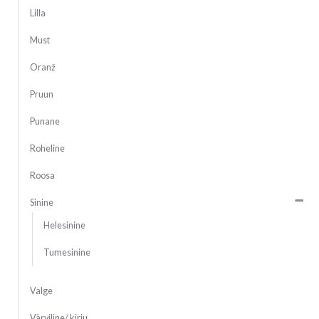
Lilla
Must
Oranž
Pruun
Punane
Roheline
Roosa
Sinine
Helesinine
Tumesinine
Valge
Värviline/ kirju