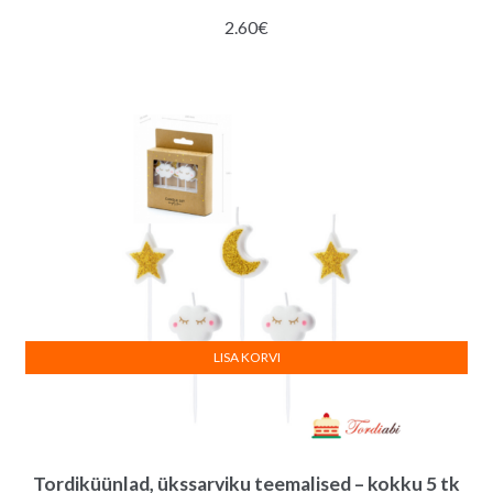
2.60
€
LISA KORVI
Tordiküünlad, ükssarviku teemalised – kokku 5 tk