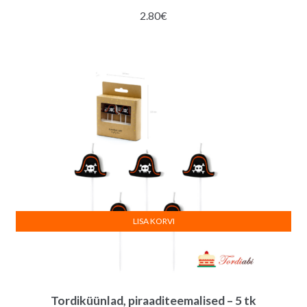
2.80
€
LISA KORVI
Tordiküünlad, piraaditeemalised – 5 tk