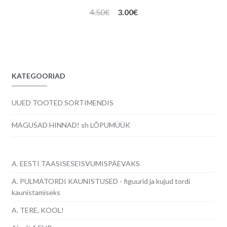
Algne
Praegune
4.50
€
3.00
€
hind
hind
oli:
on:
4.50€.
3.00€.
KATEGOORIAD
UUED TOOTED SORTIMENDIS
MAGUSAD HINNAD! sh LÕPUMÜÜK
A. EESTI TAASISESEISVUMISPÄEVAKS
A. PULMATORDI KAUNISTUSED - figuurid ja kujud tordi
kaunistamiseks
A. TERE, KOOL!