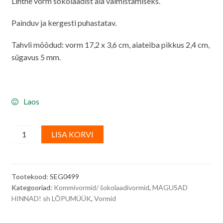
Lihtne vorm šokolaadist aia valmistamiseks.
oli:
on:
9.00€.
8.00€.
Painduv ja kergesti puhastatav.
Tahvli mõõdud: vorm 17,2 x 3,6 cm, aiateiba pikkus 2,4 cm,
sügavus 5 mm.
Laos
Silikoonist
A
LISA KORVI
šokolaadivorm
l
-
t
aed/
e
Tootekood:
SEG0499
aiateibad
r
Kategooriad:
Kommivormid/ šokolaadivormid
,
MAGUSAD
quantity
n
HINNAD! sh LÕPUMÜÜK
,
Vormid
a
t