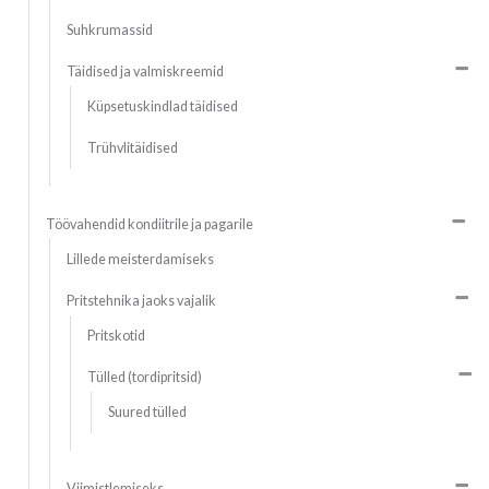
Suhkrumassid
Täidised ja valmiskreemid
Küpsetuskindlad täidised
Trühvlitäidised
Töövahendid kondiitrile ja pagarile
Lillede meisterdamiseks
Pritstehnika jaoks vajalik
Pritskotid
Tülled (tordipritsid)
Suured tülled
Viimistlemiseks