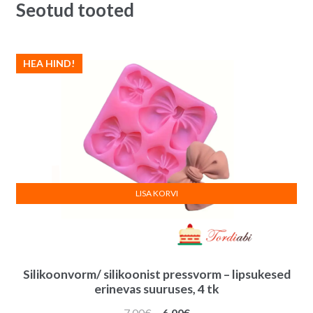
Seotud tooted
i
v
e
:
HEA HIND!
LISA KORVI
Silikoonvorm/ silikoonist pressvorm – lipsukesed
erinevas suuruses, 4 tk
Algne
Praegune
7.00
€
6.00
€