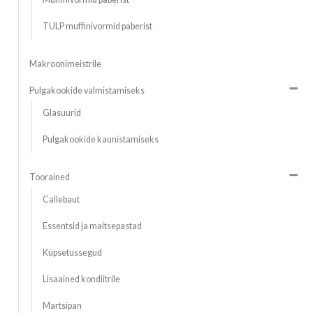
TULP muffinivormid paberist
Makroonimeistrile
Pulgakookide valmistamiseks
Glasuurid
Pulgakookide kaunistamiseks
Toorained
Callebaut
Essentsid ja maitsepastad
Küpsetussegud
Lisaained kondiitrile
Martsipan