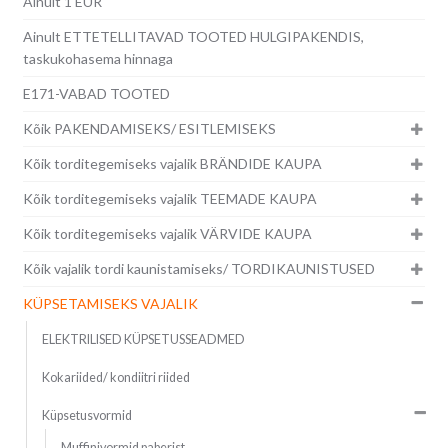
Ainult 1 EUR
Ainult ETTETELLITAVAD TOOTED HULGIPAKENDIS,
taskukohasema hinnaga
E171-VABAD TOOTED
Kõik PAKENDAMISEKS/ ESITLEMISEKS
Kõik torditegemiseks vajalik BRÄNDIDE KAUPA
Kõik torditegemiseks vajalik TEEMADE KAUPA
Kõik torditegemiseks vajalik VÄRVIDE KAUPA
Kõik vajalik tordi kaunistamiseks/ TORDIKAUNISTUSED
KÜPSETAMISEKS VAJALIK
ELEKTRILISED KÜPSETUSSEADMED
Kokariided/ kondiitri riided
Küpsetusvormid
Muffinivormid paberist