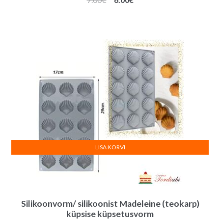
hind
hind
oli:
on:
7.00€.
6.00€.
LISA KORVI
Silikoonvorm/ silikoonist Madeleine (teokarp)
küpsise küpsetusvorm