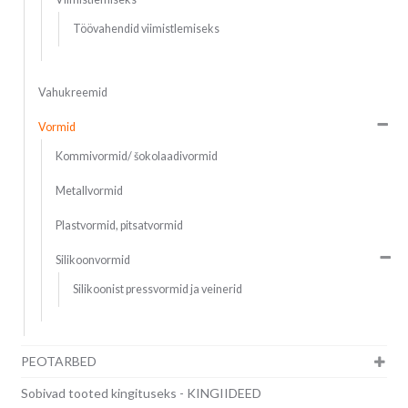
Töövahendid viimistlemiseks
Vahukreemid
Vormid
Kommivormid/ šokolaadivormid
Metallvormid
Plastvormid, pitsatvormid
Silikoonvormid
Silikoonist pressvormid ja veinerid
PEOTARBED
Sobivad tooted kingituseks - KINGIIDEED