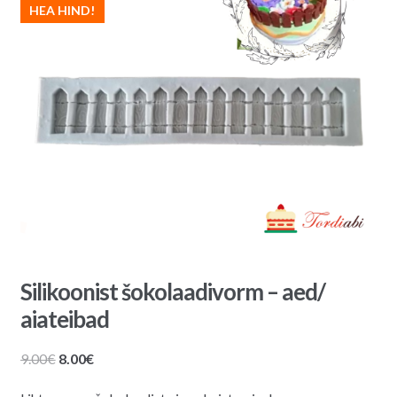
HEA HIND!
Silikoonist šokolaadivorm – aed/
aiateibad
Algne
Praegune
9.00
€
8.00
€
hind
hind