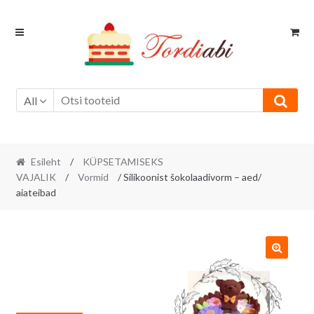
Skip
Skip
to
to
navigation
content
All
Esileht
/
KÜPSETAMISEKS
VAJALIK
/
Vormid
/ Silikoonist šokolaadivorm – aed/
aiateibad