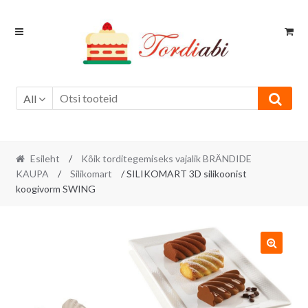
Skip
Skip
to
to
navigation
content
All
Esileht
/
Kõik torditegemiseks vajalik BRÄNDIDE
KAUPA
/
Silikomart
/ SILIKOMART 3D silikoonist
koogivorm SWING