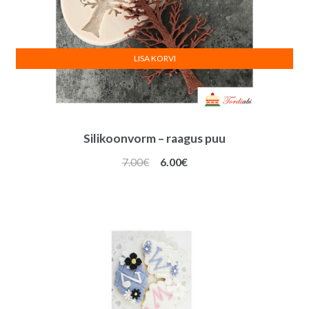
LISA KORVI
Silikoonvorm – raagus puu
Algne
Praegune
7.00
€
6.00
€
hind
hind
oli:
on:
7.00€.
6.00€.