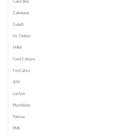
Cake Star
Callebaut
Culpitt
Dr. Oetker
FMM
Food Colours
FunCakes
JEM
LorAnn
Martellato
Patisse
PME