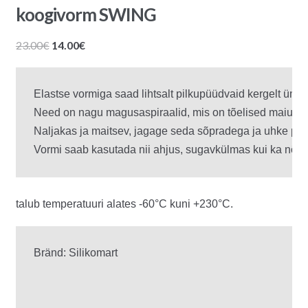
koogivorm SWING
Algne
Praegune
23.00
€
14.00
€
hind
hind
oli:
on:
Elastse vormiga saad lihtsalt pilkupüüdvaid kergelt ümar
23.00€.
14.00€.
Need on nagu magusaspiraalid, mis on tõelised maiusp
Naljakas ja maitsev, jagage seda sõpradega ja uhke pid
Vormi saab kasutada nii ahjus, sugavkülmas kui ka nõ
talub temperatuuri alates -60°C kuni +230°C.
Bränd: Silikomart
