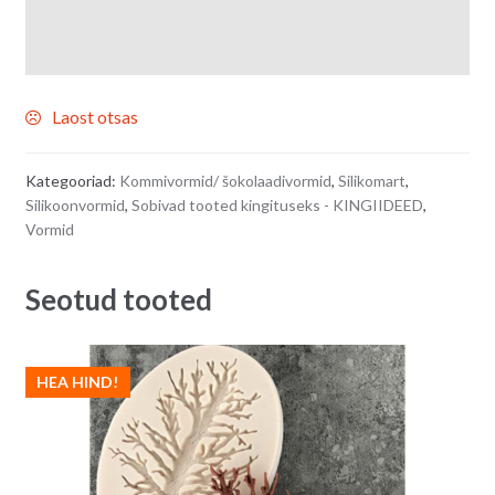
Laost otsas
Kategooriad:
Kommivormid/ šokolaadivormid
,
Silikomart
,
Silikoonvormid
,
Sobivad tooted kingituseks - KINGIIDEED
,
Vormid
Seotud tooted
HEA HIND!