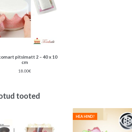
ikomart pitsimatt 2 – 40 x 10
cm
18.00
€
otud tooted
HEA HIND!