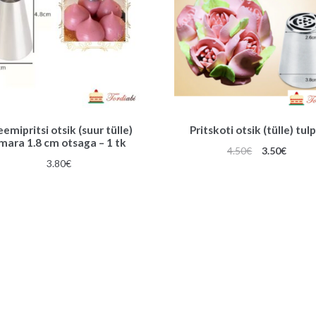
eemipritsi otsik (suur tülle)
Pritskoti otsik (tülle) tulp
mara 1.8 cm otsaga – 1 tk
Algne
Praeg
4.50
€
3.50
€
3.80
€
hind
hind
oli:
on:
4.50€.
3.50€.