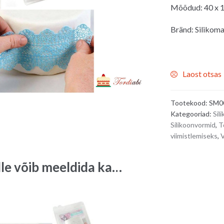
Mõõdud: 40 x 
Bränd: Silikoma
Laost otsas
Tootekood:
SM0
Kategooriad:
Sil
Silikoonvormid
,
T
viimistlemiseks
,
V
lle võib meeldida ka…