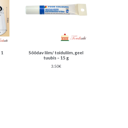
 1
Söödav liim/ toiduliim, geel
tuubis – 15 g
une
3.50
€