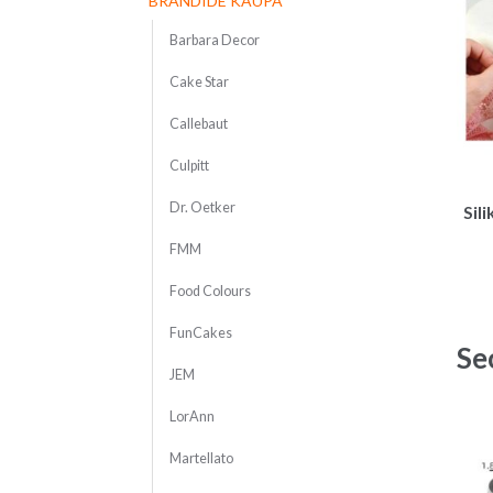
BRÄNDIDE KAUPA
Barbara Decor
Cake Star
Callebaut
Culpitt
Dr. Oetker
Sil
FMM
Food Colours
FunCakes
Se
JEM
LorAnn
Martellato