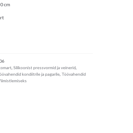
10 cm
rt
06
ikomart
,
Silikoonist pressvormid ja veinerid
,
öövahendid kondiitrile ja pagarile
,
Töövahendid
iimistlemiseks