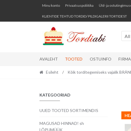
Skip
Skip
Minu konto
Privaatsuspoliitika
Üld- ja ostutingimus
to
to
KLIENTIDE TEHTUD TORDID/ PILDIGALERII TORTIDEST
navigation
content
All
AVALEHT
TOOTED
OSTUINFO
FIRM
Esileht
/
Kõik torditegemiseks vajalik BR
KATEGOORIAD
UUED TOOTED SORTIMENDIS
HE
MAGUSAD HINNAD! sh
LÕPUMÜÜK