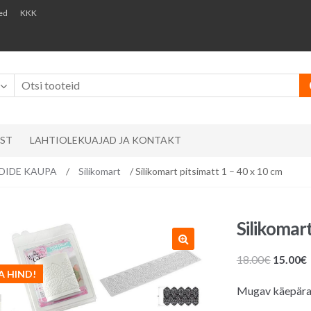
ed
KKK
AST
LAHTIOLEKUAJAD JA KONTAKT
ÄNDIDE KAUPA
/
Silikomart
/ Silikomart pitsimatt 1 – 40 x 10 cm
Silikomart
Algne
18.00
€
15.00
€
A HIND!
hind
Mugav käepärane
oli:
18.00€.