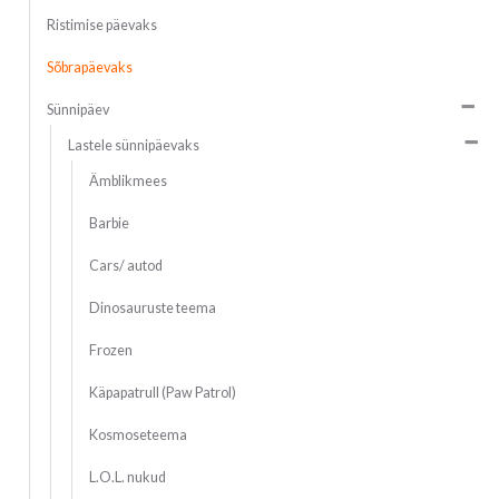
Ristimise päevaks
Sõbrapäevaks
Sünnipäev
Lastele sünnipäevaks
Ämblikmees
Barbie
Cars/ autod
Dinosauruste teema
Frozen
Käpapatrull (Paw Patrol)
Kosmoseteema
L.O.L. nukud