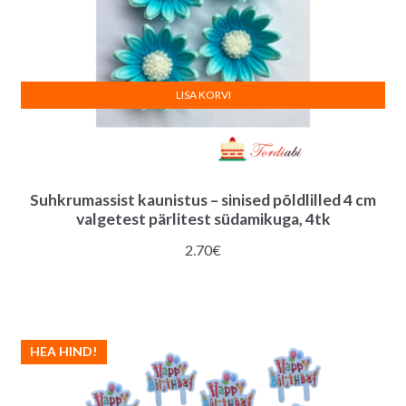
LISA KORVI
Suhkrumassist kaunistus – sinised põldlilled 4 cm
valgetest pärlitest südamikuga, 4tk
2.70
€
HEA HIND!