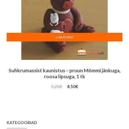
LISA KORVI
Suhkrumassist kaunistus – pruun Mõmmi jänkuga,
roosa lipsuga, 1 tk
Algne
Praegune
5.20
€
4.50
€
hind
hind
oli:
on:
5.20€.
4.50€.
KATEGOORIAD