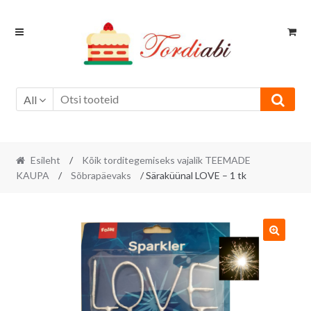
Skip
Skip
to
to
navigation
content
All
Esileht
/
Kõik torditegemiseks vajalik TEEMADE
KAUPA
/
Sõbrapäevaks
/ Säraküünal LOVE – 1 tk