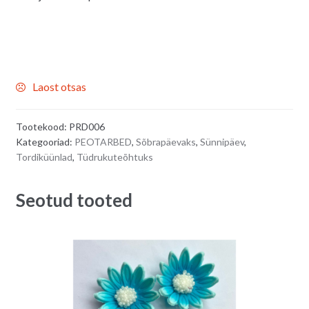
Laost otsas
Tootekood:
PRD006
Kategooriad:
PEOTARBED
,
Sõbrapäevaks
,
Sünnipäev
,
Tordiküünlad
,
Tüdrukuteõhtuks
Seotud tooted