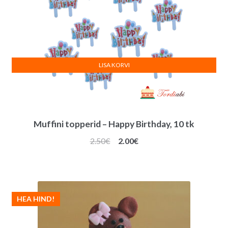
LISA KORVI
Muffini topperid – Happy Birthday, 10 tk
Algne
Praegune
2.50
€
2.00
€
hind
hind
oli:
on:
2.50€.
2.00€.
HEA HIND!