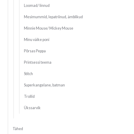
Loomad/ linnud
Mesimummid, lepatriinud, ämblikud
Minnie Mouse/ Mickey Mouse
Minu väike poni
Põrsas Peppa
Printsessi teema
Stitch
Superkangelane, batman
Trollid
Ükssarvik
Tähed