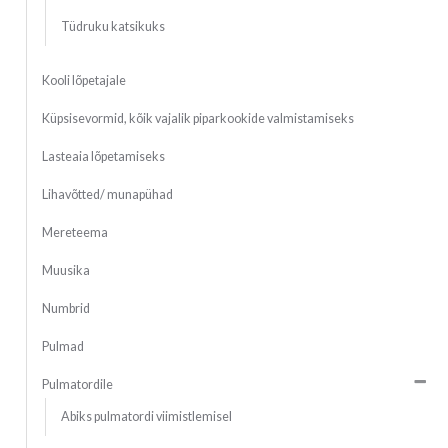
Tüdruku katsikuks
Kooli lõpetajale
Küpsisevormid, kõik vajalik piparkookide valmistamiseks
Lasteaia lõpetamiseks
Lihavõtted/ munapühad
Mereteema
Muusika
Numbrid
Pulmad
Pulmatordile
Abiks pulmatordi viimistlemisel