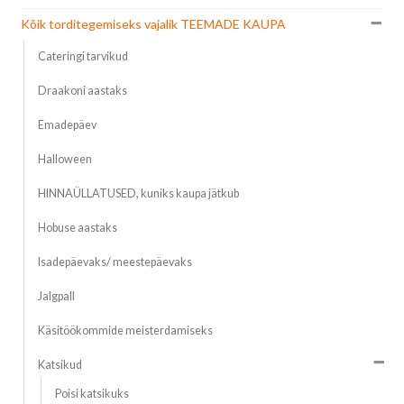
Kõik torditegemiseks vajalik TEEMADE KAUPA
Cateringi tarvikud
Draakoni aastaks
Emadepäev
Halloween
HINNAÜLLATUSED, kuniks kaupa jätkub
Hobuse aastaks
Isadepäevaks/ meestepäevaks
Jalgpall
Käsitöökommide meisterdamiseks
Katsikud
Poisi katsikuks