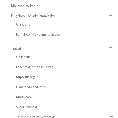
Makroonimeistrile
Pulgakookide valmistamiseks
Glasuurid
Pulgakookide kaunistamiseks
Toorained
Callebaut
Essentsid ja maitsepastad
Küpsetussegud
Lisaained kondiitrile
Martsipan
Suhkrumassid
Täidised ja valmiskreemid