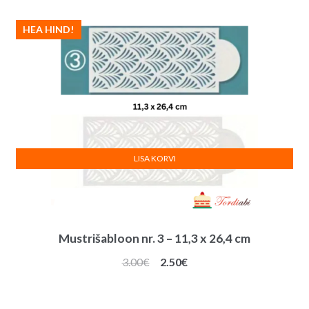
3.00€.
2.50€.
HEA HIND!
LISA KORVI
Mustrišabloon nr. 3 – 11,3 x 26,4 cm
Algne
Praegune
3.00
€
2.50
€
hind
hind
oli:
on: