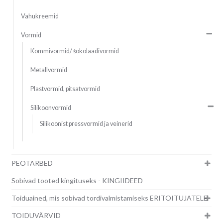
Vahukreemid
Vormid
Kommivormid/ šokolaadivormid
Metallvormid
Plastvormid, pitsatvormid
Silikoonvormid
Silikoonist pressvormid ja veinerid
PEOTARBED
Sobivad tooted kingituseks - KINGIIDEED
Toiduained, mis sobivad tordivalmistamiseks ERITOITUJATELE
TOIDUVÄRVID