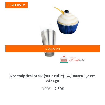
HEA HIND!
LISA KORVI
Kreemipritsi otsik (suur tülle) 1A, ümara 1,3 cm
otsaga
Algne
Praegune
3.00
€
2.50
€
hind
hind
oli:
on: