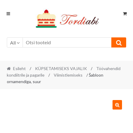
Skip
Skip
to
to
navigation
content
All
Esileht
/
KÜPSETAMISEKS VAJALIK
/
Töövahendid
kondiitrile ja pagarile
/
Viimistlemiseks
/ Šabloon
ornamendiga, suur