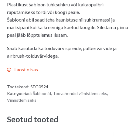
Plastikust šabloon tuhksuhkru või kakaopulbri
raputamiseks tordi või koogi peale.
Šablooni abil saad teha kaunistuse nii suhkrumassi ja
martsipani kui ka kreemiga kaetud koogile. Siledama pinna
peal jääb lõpptulemus ilusam.
Saab kasutada ka toiduvärvispreide, pulbervärvide ja
airbrush-toiduvärvidega.
Laost otsas
Tootekood:
SEG0524
Kategooriad:
Šabloonid
,
Töövahendid viimistlemiseks
,
Viimistlemiseks
Seotud tooted