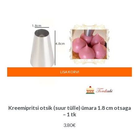
3.00€.
2.50€.
LISA KORVI
Kreemipritsi otsik (suur tülle) ümara 1.8 cm otsaga
– 1 tk
3.80
€