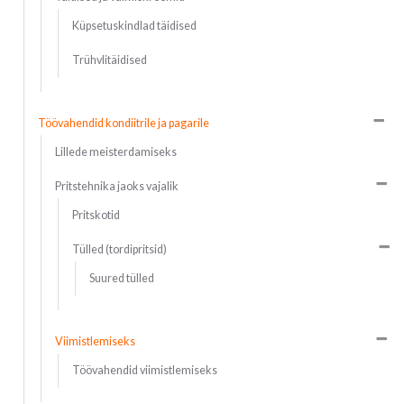
Küpsetuskindlad täidised
Trühvlitäidised
Töövahendid kondiitrile ja pagarile
Lillede meisterdamiseks
Pritstehnika jaoks vajalik
Pritskotid
Tülled (tordipritsid)
Suured tülled
Viimistlemiseks
Töövahendid viimistlemiseks