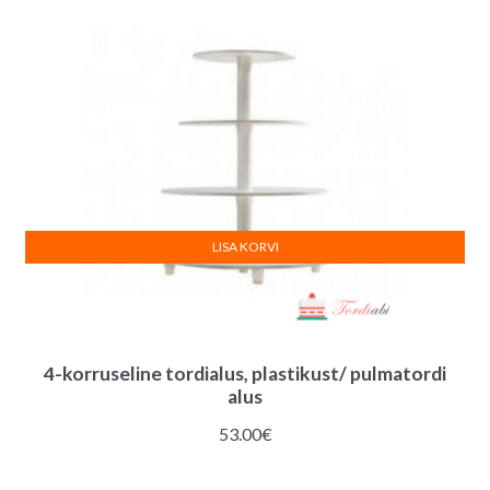
LISA KORVI
4-korruseline tordialus, plastikust/ pulmatordi
alus
53.00
€