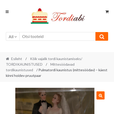
Skip
Skip
to
to
navigation
content
All
Esileht
/
Kõik vajalik tordi kaunistamiseks/
TORDIKAUNISTUSED
/
Mittesöödavad
tordikaunistused
/ Pulmatordi kaunistus (mittesöödav) – käest
kinni hoidev pruutpaar