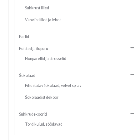
Suhkrust lilled
Vahvlist lilled ja lehed
Pärlid
Puisted ja ilupuru
Nonparellid ja strösselid
Šokolaad
Pihustatav šokolaad, velvet spray
Šokolaadist dekoor
Suhkrudekoorid
Tordikujud, söödavad