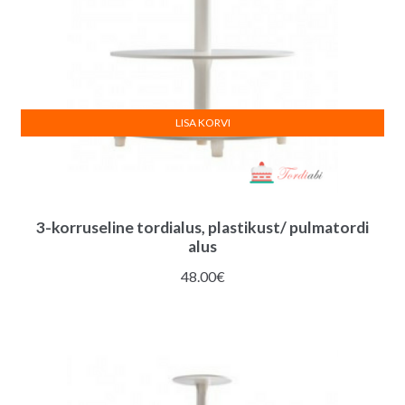
LISA KORVI
3-korruseline tordialus, plastikust/ pulmatordi
alus
48.00
€