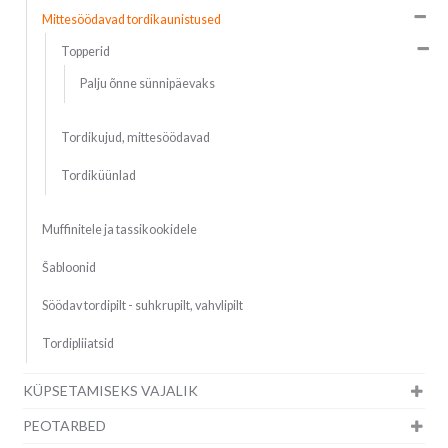
Mittesöödavad tordikaunistused
Topperid
Palju õnne sünnipäevaks
Tordikujud, mittesöödavad
Tordiküünlad
Muffinitele ja tassikookidele
Šabloonid
Söödav tordipilt - suhkrupilt, vahvlipilt
Tordipliiatsid
KÜPSETAMISEKS VAJALIK
PEOTARBED