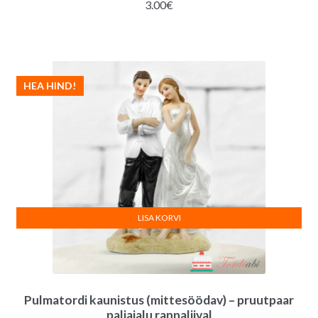
3.00
€
HEA HIND!
LISA KORVI
Pulmatordi kaunistus (mittesöödav) – pruutpaar
paljajalu rannaliival