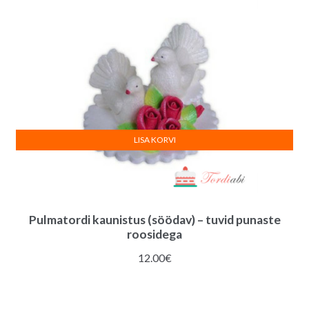
LISA KORVI
Pulmatordi kaunistus (söödav) – tuvid punaste
roosidega
12.00
€