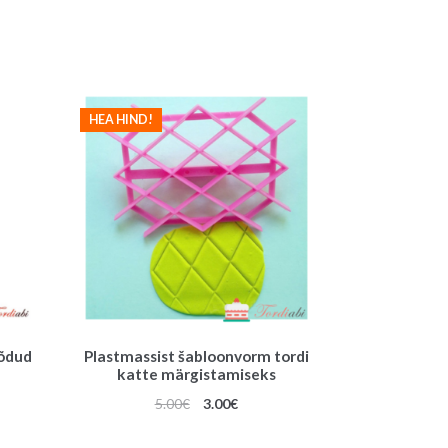
HEA HIND!
õõdud
Plastmassist šabloonvorm tordi
katte märgistamiseks
Algne
Praegune
5.00
€
3.00
€
hind
hind
oli:
on: