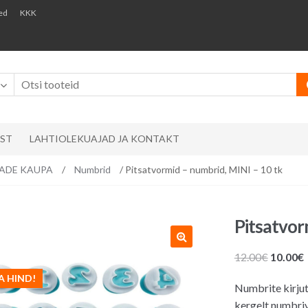
ed
KKK
AST
LAHTIOLEKUAJAD JA KONTAKT
EMADE KAUPA
/
Numbrid
/ Pitsatvormid – numbrid, MINI – 10 tk
Pitsatvor
Algne
12.00
€
10.00
€
hind
A HIND!
Numbrite kirjut
oli:
kergelt numbri
12.00€.