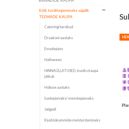
BRÄNDIDE KAUPA
Kõik torditegemiseks vajalik
Su
TEEMADE KAUPA
Cateringi tarvikud
HEA
Draakoni aastaks
Emadepäev
Halloween
HINNAÜLLATUSED, kuniks kaupa
jätkub
Hobuse aastaks
Isadepäevaks/ meestepäevaks
Pla
Jalgpall
Käsitöökommide meisterdamiseks