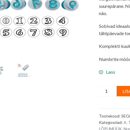
suurepärane. Ni
näo.
Sobivad ideaalse
tähtpäevade tor
Komplekti kuul
Numbrite mõõdu
Laos
Pitsatvormid
LIS
-
numbrid,
MINI
Tootekood:
SEG
-
Kategooriad:
A. 
10
LÕPUMÜÜK
,
Nu