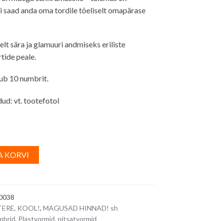
i saad anda oma tordile tõeliselt omapärase
lt sära ja glamuuri andmiseks eriliste
tide peale.
ub 10 numbrit.
d: vt. tootefotol
A
A KORVI
l
t
e
0038
r
TERE, KOOL!
,
MAGUSAD HINNAD! sh
n
mbrid
,
Plastvormid, pitsatvormid