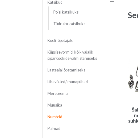
Katsikud
Poisi katsikuks
Se
Tüdruku katsikuks
Kooli lõpetajale
Küpsisevormid, kõik vajalik
piparkookide valmistamiseks
Lasteaia lõpetamiseks
Lihavõtted/ munapühad
Mereteema
Muusika
Ša
n
Numbrid
suhk
Pulmad