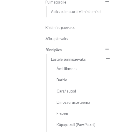
Pulmatordile
Abiks pulmatordi viimistlemisel
Ristimise päevaks
Sõbrapäevaks
Sünnipäev
Lastele sünnipäevaks
Ämblikmees
Barbie
Cars/ autod
Dinosauruste teema
Frozen
Käpapatrull (Paw Patrol)