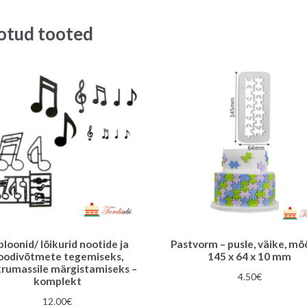
oli:
on:
11.00€.
9.00€.
14.00€.
10.00€.
otud tooted
bloonid/ lõikurid nootide ja
Pastvorm – pusle, väike, m
oodivõtmete tegemiseks,
145 x 64 x 10 mm
rumassile märgistamiseks –
4.50
€
komplekt
12.00
€