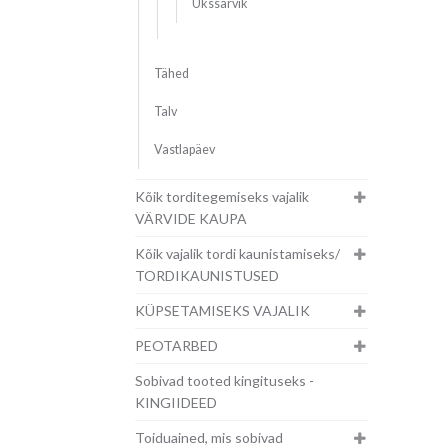
Ükssarvik
Tähed
Talv
Vastlapäev
Kõik torditegemiseks vajalik
VÄRVIDE KAUPA
Kõik vajalik tordi kaunistamiseks/
TORDIKAUNISTUSED
KÜPSETAMISEKS VAJALIK
PEOTARBED
Sobivad tooted kingituseks -
KINGIIDEED
Toiduained, mis sobivad