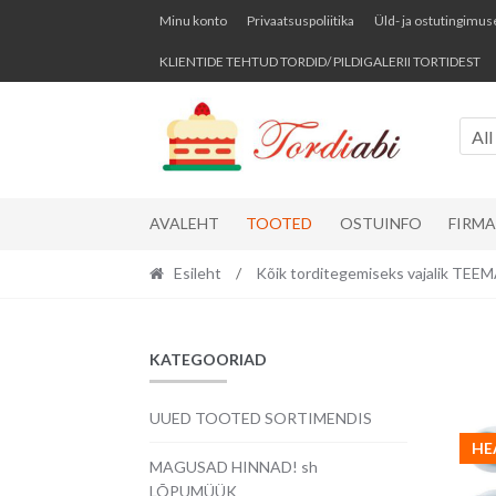
Skip
Skip
Minu konto
Privaatsuspoliitika
Üld- ja ostutingimus
to
to
KLIENTIDE TEHTUD TORDID/ PILDIGALERII TORTIDEST
navigation
content
All
AVALEHT
TOOTED
OSTUINFO
FIRM
Esileht
/
Kõik torditegemiseks vajalik TE
KATEGOORIAD
UUED TOOTED SORTIMENDIS
HE
MAGUSAD HINNAD! sh
LÕPUMÜÜK