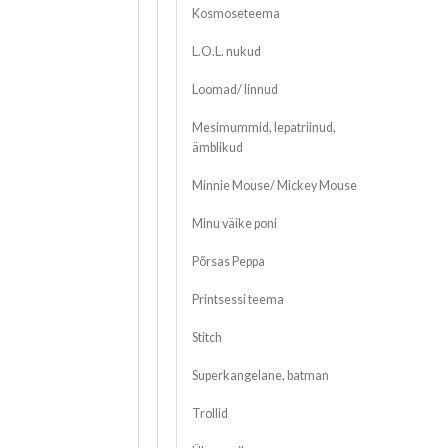
Kosmoseteema
L.O.L. nukud
Loomad/ linnud
Mesimummid, lepatriinud,
ämblikud
Minnie Mouse/ Mickey Mouse
Minu väike poni
Põrsas Peppa
Printsessi teema
Stitch
Superkangelane, batman
Trollid