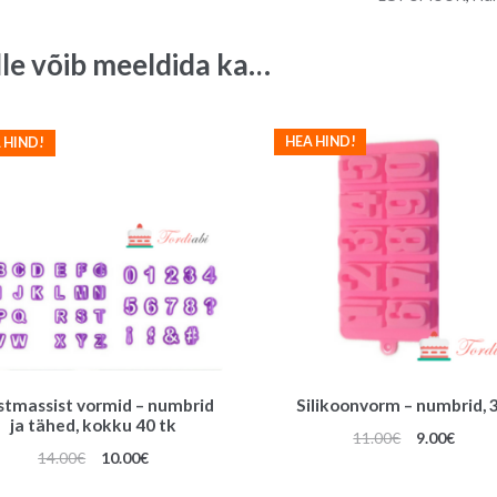
tk
quantity
lle võib meeldida ka…
HEA HIND!
 HIND!
stmassist vormid – numbrid
Silikoonvorm – numbrid, 
ja tähed, kokku 40 tk
Algne
Praeg
11.00
€
9.00
€
Algne
Praegune
14.00
€
10.00
€
hind
hind
hind
hind
oli:
on: