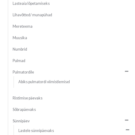
Lasteaia lõpetamiseks
Lihavõtted/ munapühad
Mereteema
Muusika
Numbrid
Pulmad
Pulmatordile
Abiks pulmatordi viimistlemisel
Ristimise päevaks
Sõbrapäevaks
Sünnipäev
Lastele sünnipäevaks