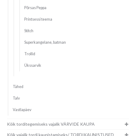
Põrsas Peppa
Printsessi teema
Stitch
Superkangelane, batman
Trollid
Ükssarvik
Tähed
Talv
Vastlapäev
Kõik torditegemiseks vajalik VÄRVIDE KAUPA
Kõik vajalik tordi kaunistamiseks/ TORDIKAUNISTUSED