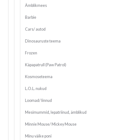
Ämblikmees
Barbie
Cars/ autod
Dinosauruste teema
Frozen
Käpapatrull (Paw Patrol)
Kosmoseteema
L.O.L. nukud
Loomad/ linnud
Mesimummid, lepatriinud, ämblikud
Minnie Mouse/ Mickey Mouse
Minu väike poni