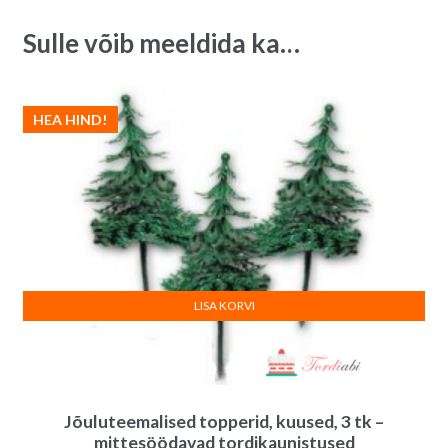
Sulle võib meeldida ka…
HEA HIND!
LISA KORVI
Jõuluteemalised topperid, kuused, 3 tk –
mittesöödavad tordikaunistused