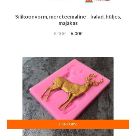
Silikoonvorm, mereteemaline – kalad, hüljes,
majakas
Algne
Praegune
8.00
€
6.00
€
hind
hind
oli:
on:
8.00€.
6.00€.
LISA KORVI