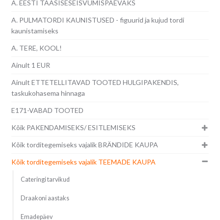
A. EESTI TAASISESEISVUMISPÄEVAKS
A. PULMATORDI KAUNISTUSED - figuurid ja kujud tordi
kaunistamiseks
A. TERE, KOOL!
Ainult 1 EUR
Ainult ETTETELLITAVAD TOOTED HULGIPAKENDIS,
taskukohasema hinnaga
E171-VABAD TOOTED
Kõik PAKENDAMISEKS/ ESITLEMISEKS
Kõik torditegemiseks vajalik BRÄNDIDE KAUPA
Kõik torditegemiseks vajalik TEEMADE KAUPA
Cateringi tarvikud
Draakoni aastaks
Emadepäev