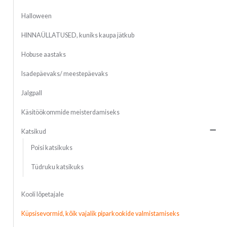
Halloween
HINNAÜLLATUSED, kuniks kaupa jätkub
Hobuse aastaks
Isadepäevaks/ meestepäevaks
Jalgpall
Käsitöökommide meisterdamiseks
Katsikud
Poisi katsikuks
Tüdruku katsikuks
Kooli lõpetajale
Küpsisevormid, kõik vajalik piparkookide valmistamiseks