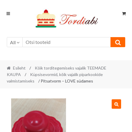
Skip
Skip
to
to
navigation
content
All
Esileht
/
Kõik torditegemiseks vajalik TEEMADE
KAUPA
/
Küpsisevormid, kõik vajalik piparkookide
valmistamiseks
/ Pitsatvorm – LOVE südames