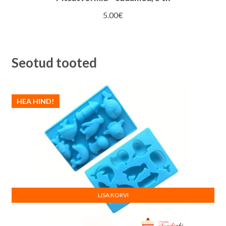
5.00
€
Seotud tooted
HEA HIND!
LISA KORVI