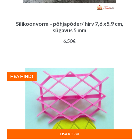
Silikoonvorm – põhjapõder/ hirv 7,6 x5,9 cm,
sügavus 5 mm
6.50
€
HEA HIND!
LISA KORVI