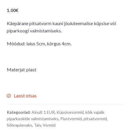
1.00
€
Käepärane pitsatvorm kauni jõuluteemalise küpsise või
piparkoogi valmistamiseks.
Mõõdud: laius 5cm, kõrgus 4cm.
Materjal: plast
Laost otsas
Kategooriad:
Ainult 1 EUR
,
Küpsisevormid, kõik vajalik
piparkookide valmistamiseks
,
Plastvormid, pitsatvormid
,
Sõbrapäevaks
,
Talv
,
Vormid