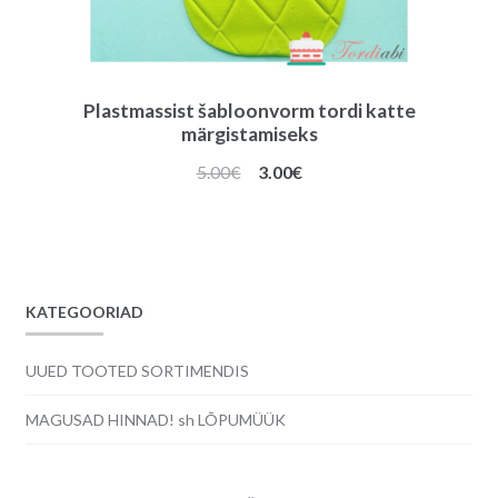
Plastmassist šabloonvorm tordi katte
märgistamiseks
Algne
Praegune
5.00
€
3.00
€
hind
hind
oli:
on:
5.00€.
3.00€.
KATEGOORIAD
UUED TOOTED SORTIMENDIS
MAGUSAD HINNAD! sh LÕPUMÜÜK