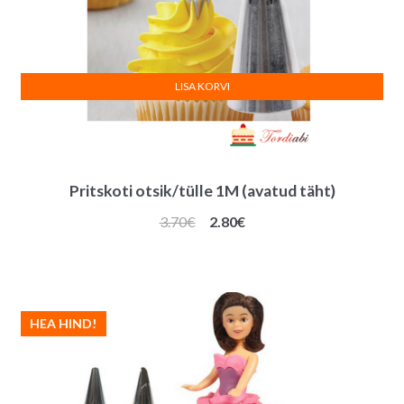
LISA KORVI
Pritskoti otsik/tülle 1M (avatud täht)
Algne
Praegune
3.70
€
2.80
€
hind
hind
oli:
on:
3.70€.
2.80€.
HEA HIND!