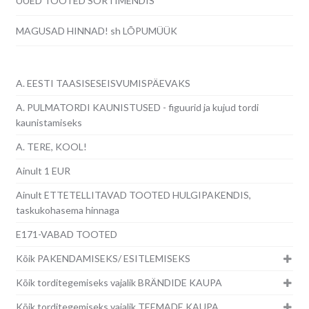
UUED TOOTED SORTIMENDIS
MAGUSAD HINNAD! sh LÕPUMÜÜK
A. EESTI TAASISESEISVUMISPÄEVAKS
A. PULMATORDI KAUNISTUSED - figuurid ja kujud tordi
kaunistamiseks
A. TERE, KOOL!
Ainult 1 EUR
Ainult ETTETELLITAVAD TOOTED HULGIPAKENDIS,
taskukohasema hinnaga
E171-VABAD TOOTED
Kõik PAKENDAMISEKS/ ESITLEMISEKS
Kõik torditegemiseks vajalik BRÄNDIDE KAUPA
Kõik torditegemiseks vajalik TEEMADE KAUPA