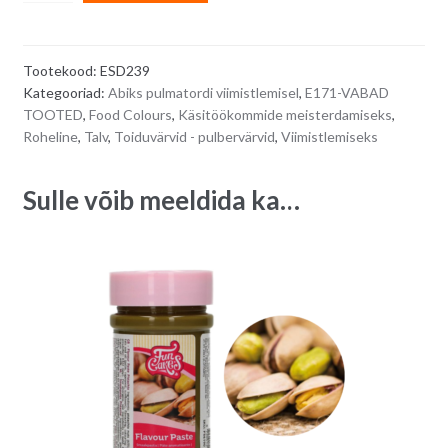
roheline
l
pulber-
t
toiduvärv
e
Tootekood:
ESD239
PISTACHIO
r
Kategooriad:
Abiks pulmatordi viimistlemisel
,
E171-VABAD
GREEN
n
TOOTED
,
Food Colours
,
Käsitöökommide meisterdamiseks
,
8
a
Roheline
,
Talv
,
Toiduvärvid - pulbervärvid
,
Viimistlemiseks
g
t
quantity
i
Sulle võib meeldida ka…
v
e
: