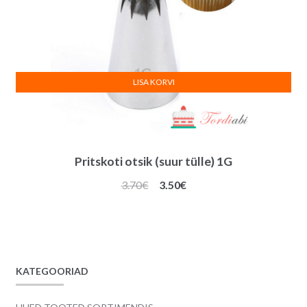
LISA KORVI
Pritskoti otsik (suur tülle) 1G
Algne
Praegune
3.70
€
3.50
€
hind
hind
oli:
on:
3.70€.
3.50€.
KATEGOORIAD