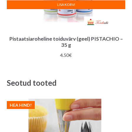
LISA KORVI
Pistaatsiaroheline toiduvärv (geel) PISTACHIO –
35 g
4.50
€
Seotud tooted
HEA HIND!