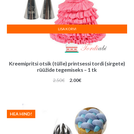
LISA KORVI
Kreemipritsi otsik (tülle) printsessi tordi (sirgete)
rüüžide tegemiseks – 1 tk
Algne
Praegune
2.50
€
2.00
€
hind
hind
oli:
on:
2.50€.
2.00€.
HEA HIND!