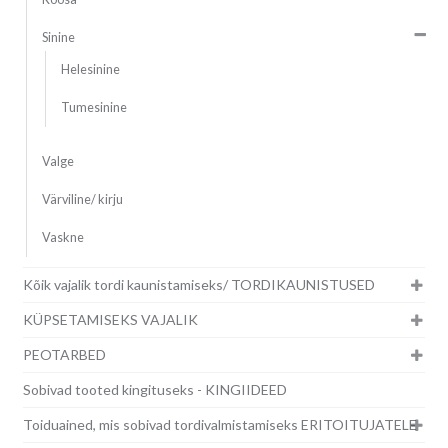
Sinine
Helesinine
Tumesinine
Valge
Värviline/ kirju
Vaskne
Kõik vajalik tordi kaunistamiseks/ TORDIKAUNISTUSED
KÜPSETAMISEKS VAJALIK
PEOTARBED
Sobivad tooted kingituseks - KINGIIDEED
Toiduained, mis sobivad tordivalmistamiseks ERITOITUJATELE