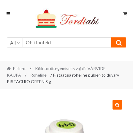
Skip
Skip
to
to
navigation
content
All
Esileht
/
Kõik torditegemiseks vajalik VÄRVIDE
KAUPA
/
Roheline
/ Pistaatsia roheline pulber-toiduvärv
PISTACHIO GREEN 8 g