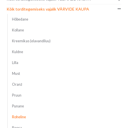
Kõik torditegemiseks vajalik VÄRVIDE KAUPA
Hõbedane
Kollane
Kreemikas (elavandiluu)
Kuldne
Lilla
Must
Oranž
Pruun
Punane
Roheline
Roosa