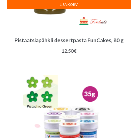
LISA KORVI
Pistaatsiapähkli dessertpasta FunCakes, 80 g
12.50
€