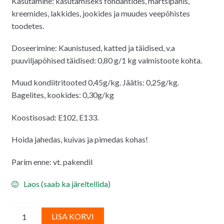
Kasutamine: kasutamiseks fondantides, martsipanis,
kreemides, lakkides, jookides ja muudes veepõhistes
toodetes.
Doseerimine: Kaunistused, katted ja täidised, v.a
puuviljapõhised täidised:
0,80 g/1 kg valmistoote kohta.
Muud kondiitritooted 0,45g/kg. Jäätis: 0,25g/kg.
Bagelites, kookides: 0,30g/kg
Koostisosad: E102, E133.
Hoida jahedas, kuivas ja pimedas kohas!
Parim enne: vt. pakendil
Laos (saab ka järeltellida)
Pistaatsia
A
LISA KORVI