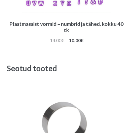
Plastmassist vormid – numbrid ja tähed, kokku 40
tk
Algne
Praegune
14.00
€
10.00
€
hind
hind
oli:
on:
14.00€.
10.00€.
Seotud tooted