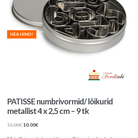
HEA HIND!
PATISSE numbrivormid/ lõikurid
metallist 4 x 2,5 cm – 9 tk
Algne
Praegune
11.00
€
10.00
€
hind
hind