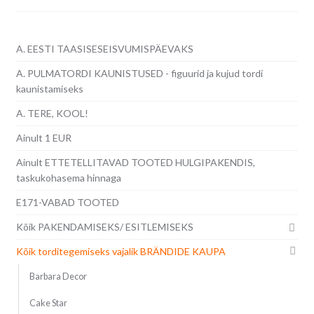
A. EESTI TAASISESEISVUMISPÄEVAKS
A. PULMATORDI KAUNISTUSED - figuurid ja kujud tordi
kaunistamiseks
A. TERE, KOOL!
Ainult 1 EUR
Ainult ETTETELLITAVAD TOOTED HULGIPAKENDIS,
taskukohasema hinnaga
E171-VABAD TOOTED
Kõik PAKENDAMISEKS/ ESITLEMISEKS
Kõik torditegemiseks vajalik BRÄNDIDE KAUPA
Barbara Decor
Cake Star