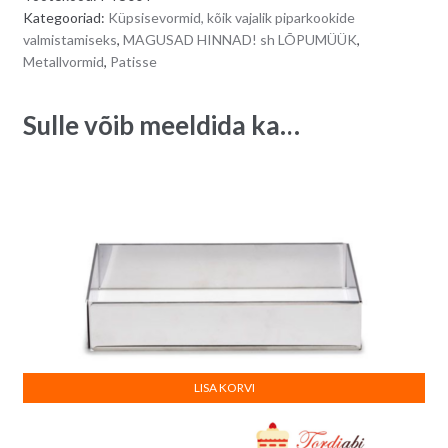
4
r
Kategooriad:
Küpsisevormid, kõik vajalik piparkookide
x
n
valmistamiseks
,
MAGUSAD HINNAD! sh LÕPUMÜÜK
,
2,5
a
Metallvormid
,
Patisse
cm
t
-
i
Sulle võib meeldida ka…
9
v
tk
e
quantity
:
LISA KORVI