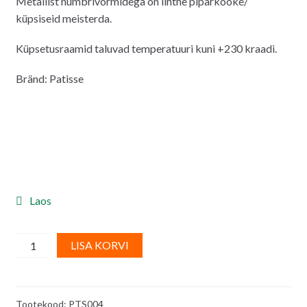
Metallist numbrivormidega on lihtne piparkooke/
oli:
on:
küpsiseid meisterda.
11.00€.
10.00€.
Küpsetusraamid taluvad temperatuuri kuni +230 kraadi.
Bränd: Patisse
Laos
PATISSE
A
LISA KORVI
numbrivormid/
l
lõikurid
t
metallist
e
Tootekood:
PTS004