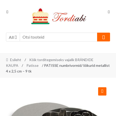
Skip
Skip
to
to
navigation
content
All
Esileht
/
Kõik torditegemiseks vajalik BRÄNDIDE
KAUPA
/
Patisse
/ PATISSE numbrivormid/ lõikurid metallist
4 x 2,5 cm – 9 tk