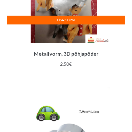
LISA KORVI
Metallvorm, 3D põhjapõder
2.50
€