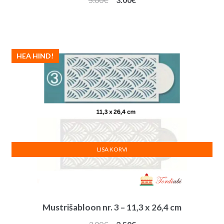
hind
hind
oli:
on:
5.00€.
3.00€.
HEA HIND!
LISA KORVI
Mustrišabloon nr. 3 – 11,3 x 26,4 cm
Algne
Praegune