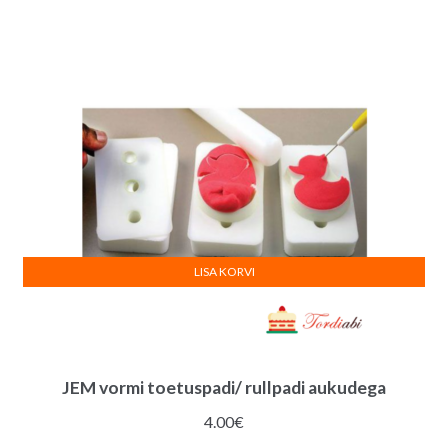
oli:
on:
6.00€.
5.00€.
LISA KORVI
JEM vormi toetuspadi/ rullpadi aukudega
4.00
€