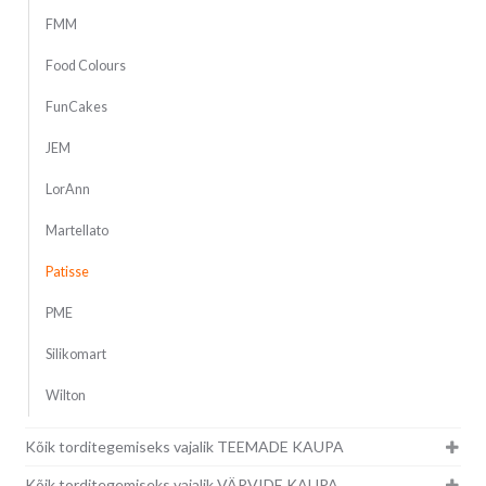
FMM
Food Colours
FunCakes
JEM
LorAnn
Martellato
Patisse
PME
Silikomart
Wilton
Kõik torditegemiseks vajalik TEEMADE KAUPA
Kõik torditegemiseks vajalik VÄRVIDE KAUPA