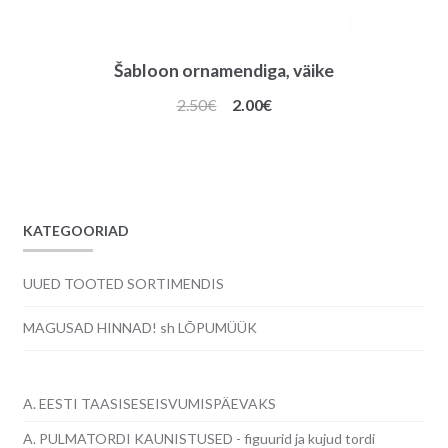
Šabloon ornamendiga, väike
Algne
Praegune
2.50
€
2.00
€
hind
hind
oli:
on:
2.50€.
2.00€.
KATEGOORIAD
UUED TOOTED SORTIMENDIS
MAGUSAD HINNAD! sh LÕPUMÜÜK
A. EESTI TAASISESEISVUMISPÄEVAKS
A. PULMATORDI KAUNISTUSED - figuurid ja kujud tordi