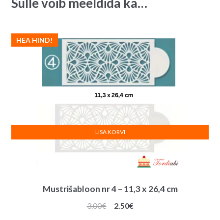
Sulle võib meeldida ka…
HEA HIND!
LISA KORVI
Mustrišabloon nr 4 – 11,3 x 26,4 cm
Algne
Praegune
3.00
€
2.50
€
hind
hind