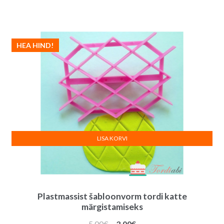
HEA HIND!
LISA KORVI
Plastmassist šabloonvorm tordi katte
märgistamiseks
Algne
Praegune
5.00
€
3.00
€