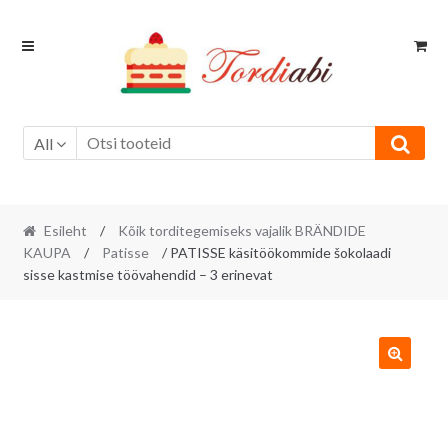
Skip
Skip
to
to
navigation
content
All
Esileht
/
Kõik torditegemiseks vajalik BRÄNDIDE
KAUPA
/
Patisse
/ PATISSE käsitöökommide šokolaadi
sisse kastmise töövahendid – 3 erinevat