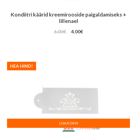
Kondiitri käärid kreemirooside paigaldamiseks +
lillenael
Algne
Praegune
6.00
€
4.00
€
hind
hind
oli:
on:
6.00€.
4.00€.
HEA HIND!
LISA KORVI