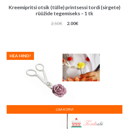
Kreemipritsi otsik (tülle) printsessi tordi (sirgete)
rüüžide tegemiseks – 1 tk
Algne
Praegune
2.50
€
2.00
€
hind
hind
oli:
on:
2.50€.
2.00€.
HEA HIND!
LISA KORVI