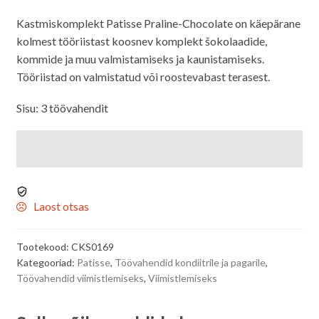
Kastmiskomplekt Patisse Praline-Chocolate on käepärane
kolmest tööriistast koosnev komplekt šokolaadide,
kommide ja muu valmistamiseks ja kaunistamiseks.
Tööriistad on valmistatud või roostevabast terasest.
Sisu: 3 töövahendit
Laost otsas
Tootekood:
CKS0169
Kategooriad:
Patisse
,
Töövahendid kondiitrile ja pagarile
,
Töövahendid viimistlemiseks
,
Viimistlemiseks