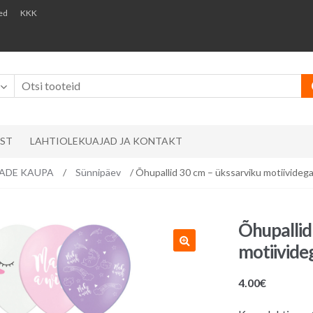
ed
KKK
AST
LAHTIOLEKUAJAD JA KONTAKT
EMADE KAUPA
/
Sünnipäev
/ Õhupallid 30 cm – ükssarviku motiividega,
Õhupallid
motiivideg
4.00
€