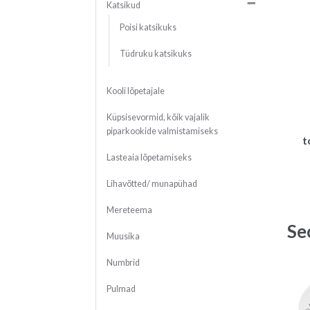
Katsikud
Poisi katsikuks
Tüdruku katsikuks
Kooli lõpetajale
Küpsisevormid, kõik vajalik
piparkookide valmistamiseks
t
Lasteaia lõpetamiseks
Lihavõtted/ munapühad
Mereteema
Se
Muusika
Numbrid
Pulmad