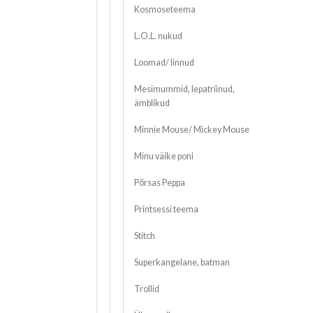
Kosmoseteema
L.O.L. nukud
Loomad/ linnud
Mesimummid, lepatriinud,
ämblikud
Minnie Mouse/ Mickey Mouse
Minu väike poni
Põrsas Peppa
Printsessi teema
Stitch
Superkangelane, batman
Trollid