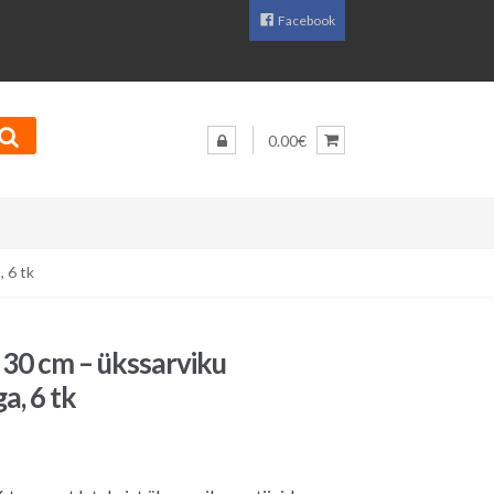
Facebook
0.00€
 6 tk
 30 cm – ükssarviku
a, 6 tk