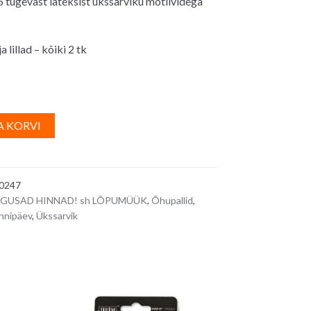
 tugevast lateksist ükssarviku motiividega
 lillad – kõiki 2 tk
A
A KORVI
l
t
e
0247
r
GUSAD HINNAD! sh LÕPUMÜÜK
,
Õhupallid
,
n
nnipäev
,
Ükssarvik
a
t
i
v
e