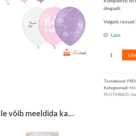
Komplektis on 6
õhupalli.
Valged, roosad ja
Laos
Õhupallid
LIS
30
cm
-
Tootekood:
PRD
ükssarviku
Kategooriad:
MA
motiividega,
PEOTARBED
,
Sü
6
tk
lle võib meeldida ka…
quantity