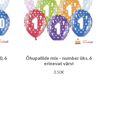
0, 6
Õhupallide mix – number üks, 6
erinevat värvi
3.50
€