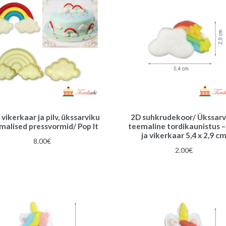
vikerkaar ja pilv, ükssarviku
2D suhkrudekoor/ Ükssarv
malised pressvormid/ Pop It
teemaline tordikaunistus – 
ja vikerkaar 5,4 x 2,9 c
8.00
€
2.00
€