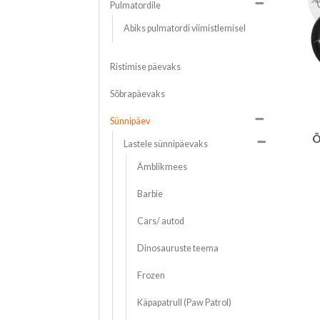
Pulmatordile
Abiks pulmatordi viimistlemisel
Ristimise päevaks
Sõbrapäevaks
Sünnipäev
Õ
Lastele sünnipäevaks
Ämblikmees
Barbie
Cars/ autod
Dinosauruste teema
Frozen
Käpapatrull (Paw Patrol)