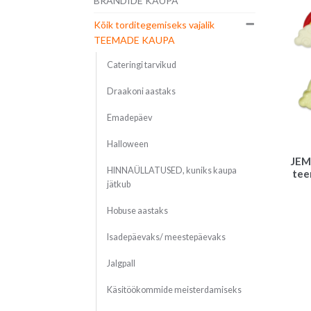
BRÄNDIDE KAUPA
Kõik torditegemiseks vajalik
TEEMADE KAUPA
Cateringi tarvikud
Draakoni aastaks
Emadepäev
Halloween
JEM 
HINNAÜLLATUSED, kuniks kaupa
tee
jätkub
Hobuse aastaks
Isadepäevaks/ meestepäevaks
Jalgpall
Käsitöökommide meisterdamiseks