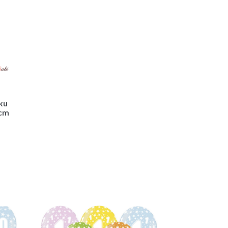
iku
 cm