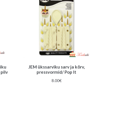
:
iku
JEM ükssarviku sarv ja kõrv,
pilv
pressvormid/ Pop It
m
8.00
€