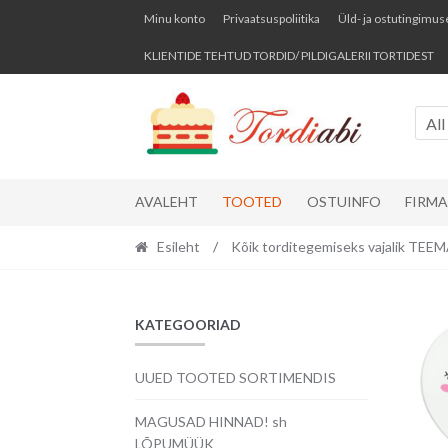
Skip
Skip
Minu konto
Privaatsuspoliitika
Üld- ja ostutingimus
to
to
KLIENTIDE TEHTUD TORDID/ PILDIGALERII TORTIDEST
navigation
content
All
AVALEHT
TOOTED
OSTUINFO
FIRM
Esileht
/
Kõik torditegemiseks vajalik TE
KATEGOORIAD
UUED TOOTED SORTIMENDIS
MAGUSAD HINNAD! sh
LÕPUMÜÜK