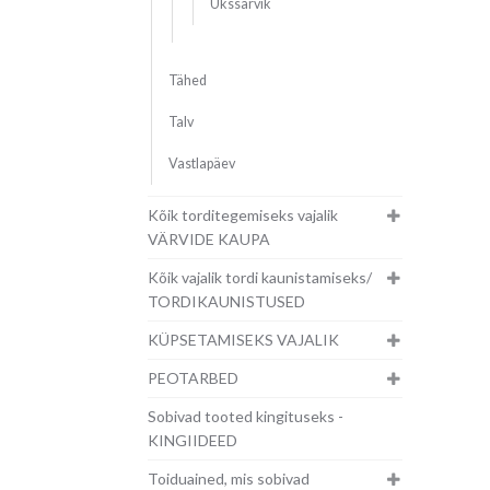
Ükssarvik
Tähed
Talv
Vastlapäev
Kõik torditegemiseks vajalik
VÄRVIDE KAUPA
Kõik vajalik tordi kaunistamiseks/
TORDIKAUNISTUSED
KÜPSETAMISEKS VAJALIK
PEOTARBED
Sobivad tooted kingituseks -
KINGIIDEED
Toiduained, mis sobivad