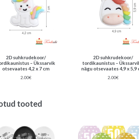
2D suhkrudekoor/
2D suhkrudekoor/
ordikaunistus – Ükssarvik
tordikaunistus – Ükssarv
otsevaates 4,2 x 7 cm
nägu otsevaates 4,9 x 5,9
2.00
€
2.00
€
otud tooted