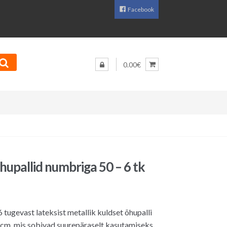
Facebook
0.00€
hupallid numbriga 50 – 6 tk
 tugevast lateksist metallik kuldset õhupalli
 cm, mis sobivad suurepäraselt kasutamiseks