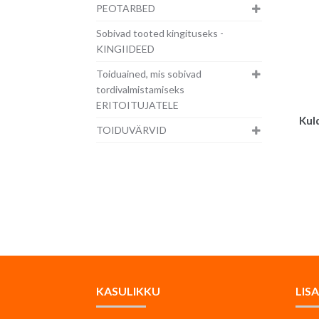
PEOTARBED
Sobivad tooted kingituseks -
KINGIIDEED
Toiduained, mis sobivad
tordivalmistamiseks
ERITOITUJATELE
Kul
TOIDUVÄRVID
KASULIKKU
LIS