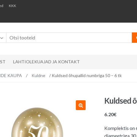
ed
KKK
AST
LAHTIOLEKUAJAD JA KONTAKT
RVIDE KAUPA
/
Kuldne
/ Kuldsed õhupallid numbriga 50 – 6 tk
Kuldsed õ
6.20
€
Komplektis on 6
diameetriga 30