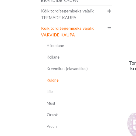
BRÄNDIDE KAUPA
Kõik torditegemiseks vajalik
TEEMADE KAUPA
Kõik torditegemiseks vajalik
VÄRVIDE KAUPA
Hõbedane
Kollane
Tor
kr
Kreemikas (elavandiluu)
Kuldne
Lilla
Must
Oranž
Pruun