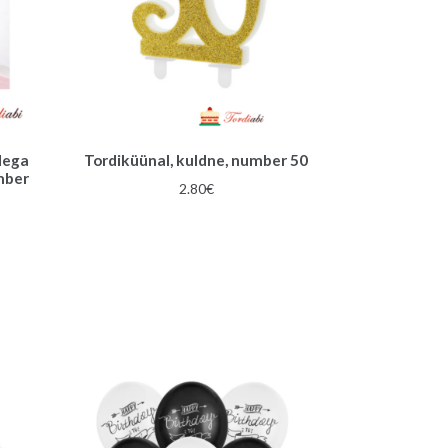
dega
Tordiküünal, kuldne, number 50
mber
2.80
€