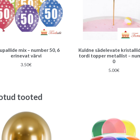
pallide mix – number 50, 6
Kuldne sädelevate kristalli
erinevat värvi
tordi topper metallist – nu
0
3.50
€
5.00
€
otud tooted