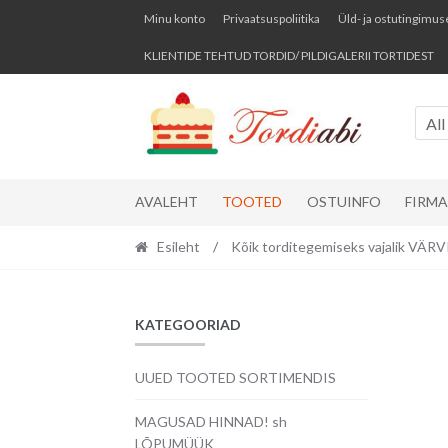
Skip
Skip
Minu konto
Privaatsuspoliitika
Üld- ja ostutingimus
to
to
KLIENTIDE TEHTUD TORDID/ PILDIGALERII TORTIDEST
navigation
content
All
AVALEHT
TOOTED
OSTUINFO
FIRM
Esileht
/
Kõik torditegemiseks vajalik VÄ
KATEGOORIAD
UUED TOOTED SORTIMENDIS
MAGUSAD HINNAD! sh
LÕPUMÜÜK