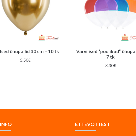
dsed õhupallid 30 cm – 10 tk
Värvilised “poolikud” õhupal
7 tk
5.50
€
3.30
€
AINFO
ETTEVÕTTEST