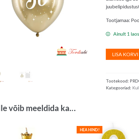
juubelipidustust
Tootjamaa: Poo
Ainult 1 lao
LISA KORVI
Tootekood:
PRD
Kategooriad:
Ku
lle võib meeldida ka…
HEA HIND!