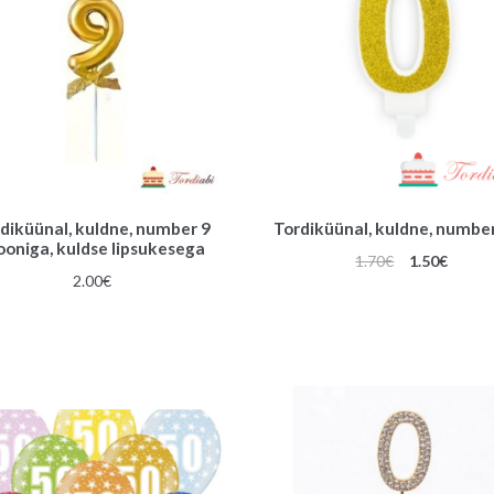
diküünal, kuldne, number 9
Tordiküünal, kuldne, number
ooniga, kuldse lipsukesega
Algne
Praeg
1.70
€
1.50
€
2.00
€
hind
hind
oli:
on:
1.70€.
1.50€.