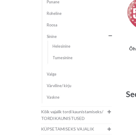
Punane
Roheline
Roosa
Sinine
Helesinine
Õhu
Tumesinine
Valge
Värviline/ kirju
Se
Vaskne
Kõik vajalik tordi kaunistamiseks/
TORDIKAUNISTUSED
KÜPSETAMISEKS VAJALIK