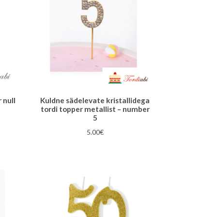
 null
Kuldne sädelevate kristallidega
tordi topper metallist – number
une
5
5.00
€