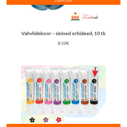
LISA KORVI
Vahvlidekoor – sinised orhideed, 10 tk
8.50
€