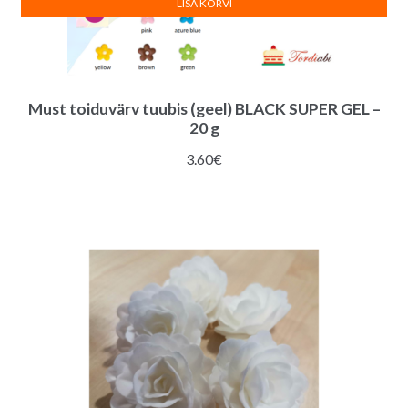
LISA KORVI
Must toiduvärv tuubis (geel) BLACK SUPER GEL –
20 g
3.60
€