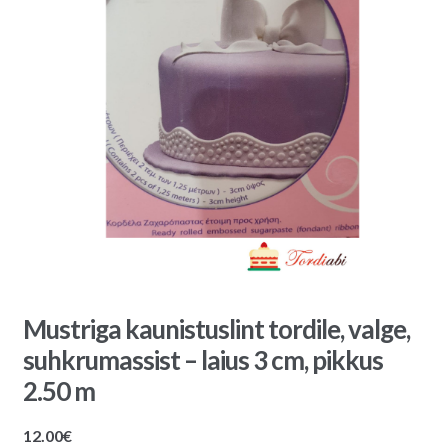
Mustriga kaunistuslint tordile, valge,
suhkrumassist – laius 3 cm, pikkus
2.50 m
12.00
€