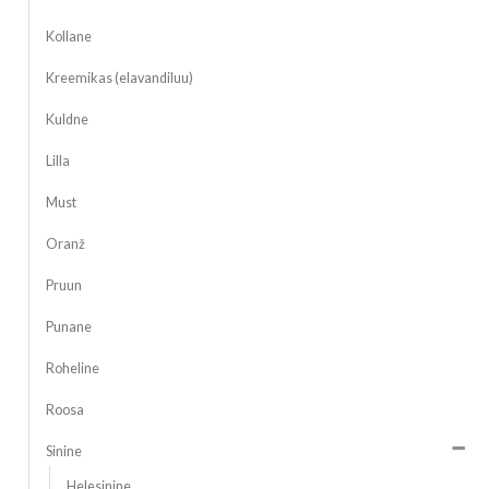
Kollane
Kreemikas (elavandiluu)
Kuldne
Lilla
Must
Oranž
Pruun
Punane
Roheline
Roosa
Sinine
Helesinine