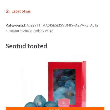
Laost otsas
Kategooriad:
A. EESTI TAASISESEISVUMISPÄEVAKS
,
Abiks
pulmatordi viimistlemisel
,
Valge
Seotud tooted