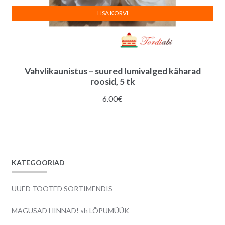
LISA KORVI
Vahvlikaunistus – suured lumivalged käharad
roosid, 5 tk
6.00
€
KATEGOORIAD
UUED TOOTED SORTIMENDIS
MAGUSAD HINNAD! sh LÕPUMÜÜK