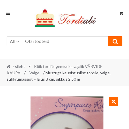
Skip
Skip
to
to
navigation
content
All
Esileht
/
Kõik torditegemiseks vajalik VÄRVIDE
KAUPA
/
Valge
/ Mustriga kaunistuslint tordile, valge,
suhkrumassist – laius 3 cm, pikkus 2.50 m