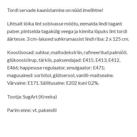
Tordi servade kaunistamine on nüüd imelihtne!
Lihtsalt lõika lint sobivasse mõõtu, eemalda lindi tagant
paber, pintselda tagakülg veega ja kinnita lõpuks lint tordi
äärtesse. 3 cm-laiused suhkrumassist lindi riba: 2 x 125 cm.
Koostisosad: suhkur, maltodekstriin, rafineeritud palmiõli,
glükoosisiirup, tärklis, paksendajad: E415, E413, E412,
E466; happesuse regulaator, emulgaator: E471;
magusained: sorbitol, glütserool, vanilli-maitseaine.
Värvaine: E171. Säilitusaine: E202 kuni 0,2%.
Tootja: SugArt (Kreeka)
Parim enne: vt. pakendil