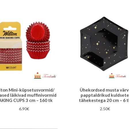
oli:
on:
11.50€.
7.00€.
lton Mini-küpsetusvormid/
Ühekordsed musta värv
ased läikivad muffinivormid
papptaldrikud kuldset
AKING CUPS 3 cm – 160 tk
tähekestega 20 cm – 6 t
6.90
€
2.50
€