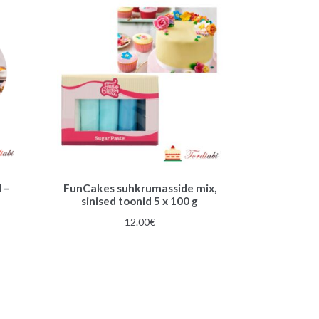
 –
FunCakes suhkrumasside mix,
sinised toonid 5 x 100 g
gune
12.00
€
€.