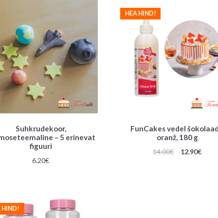
HEA HIND!
Suhkrudekoor,
FunCakes vedel šokolaad
moseteemaline – 5 erinevat
oranž, 180 g
figuuri
Algne
Prae
14.00
€
12.90
€
6.20
€
hind
hind
oli:
on:
14.00€.
12.90
 HIND!