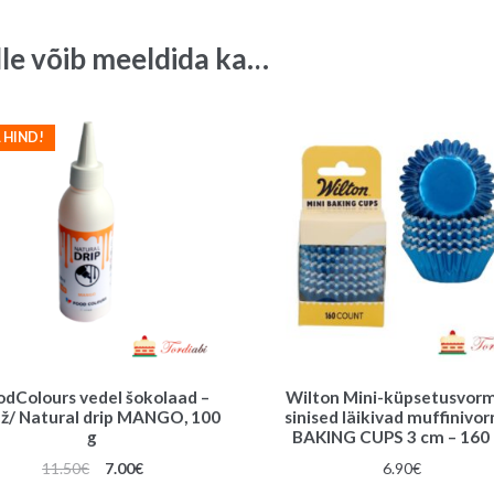
tk/
pk
lle võib meeldida ka…
quantity
 HIND!
odColours vedel šokolaad –
Wilton Mini-küpsetusvorm
ž/ Natural drip MANGO, 100
sinised läikivad muffinivo
g
BAKING CUPS 3 cm – 160 
Algne
Praegune
11.50
€
7.00
€
6.90
€
hind
hind