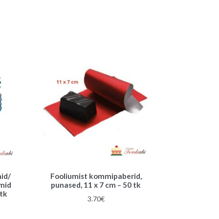
t
i
v
e
:
id/
Fooliumist kommipaberid,
rmid
punased, 11 x 7 cm – 50 tk
tk
3.70
€