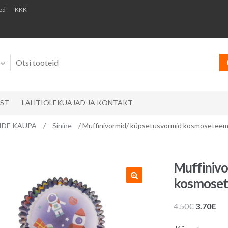
ed
KKK
AST
LAHTIOLEKUAJAD JA KONTAKT
RVIDE KAUPA
/
Sinine
/ Muffinivormid/ küpsetusvormid kosmoseteemal
Muffiniv
kosmosete
Algne
Pr
4.50
€
3.70
€
hind
hin