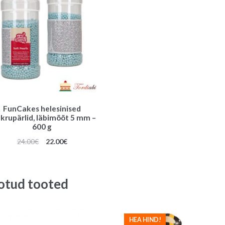
FunCakes helesinised
krupärlid, läbimõõt 5 mm –
600 g
Algne
Praegune
24.00
€
22.00
€
hind
hind
oli:
on:
24.00€.
22.00€.
otud tooted
HEA HIND!