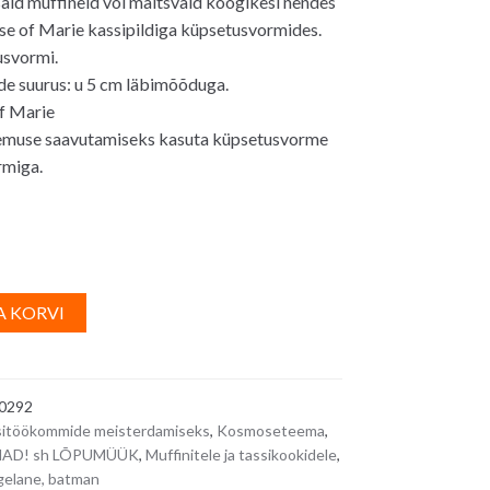
id muffineid või maitsvaid koogikesi nendes
e of Marie kassipildiga küpsetusvormides.
0€.
usvormi.
e suurus: u 5 cm läbimõõduga.
f Marie
emuse saavutamiseks kasuta küpsetusvorme
rmiga.
/
A
A KORVI
id
l
lised
t
e
0292
r
itöökommide meisterdamiseks
,
Kosmoseteema
,
n
AD! sh LÕPUMÜÜK
,
Muffinitele ja tassikookidele
,
a
elane, batman