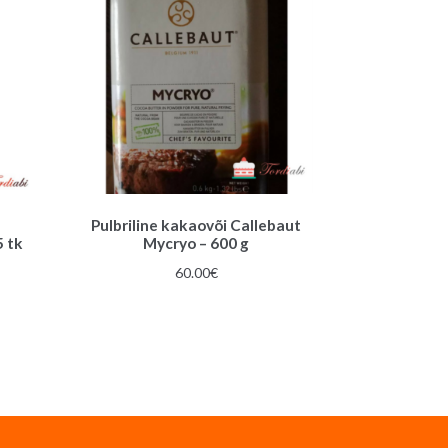
Pulbriline kakaovõi Callebaut
 tk
Mycryo – 600 g
une
60.00
€