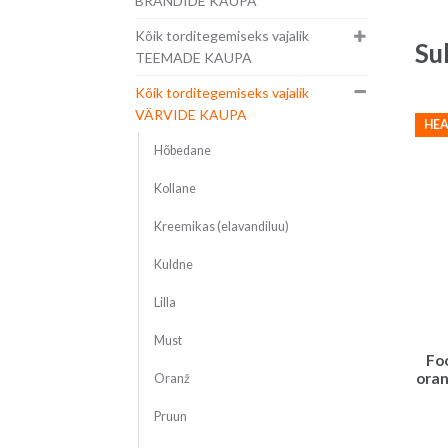
BRÄNDIDE KAUPA
Kõik torditegemiseks vajalik
Su
TEEMADE KAUPA
Kõik torditegemiseks vajalik
VÄRVIDE KAUPA
HEA
Hõbedane
Kollane
Kreemikas (elavandiluu)
Kuldne
Lilla
Must
Fo
oran
Oranž
Pruun