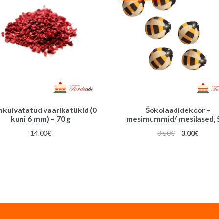
kuivatatud vaarikatükid (0
Šokolaadidekoor –
kuni 6 mm) – 70 g
mesimummid/ mesilased, 5
Algne
Praeg
14.00
€
3.50
€
3.00
€
hind
hind
oli:
on:
3.50€.
3.00€.