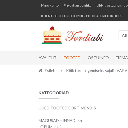
Skip
Skip
Minu konto
Privaatsuspoliitika
Üld- ja ostutingimus
to
to
KLIENTIDE TEHTUD TORDID/ PILDIGALERII TORTIDEST
navigation
content
All
AVALEHT
TOOTED
OSTUINFO
FIRM
Esileht
/
Kõik torditegemiseks vajalik VÄ
KATEGOORIAD
UUED TOOTED SORTIMENDIS
MAGUSAD HINNAD! sh
LÕPUMÜÜK