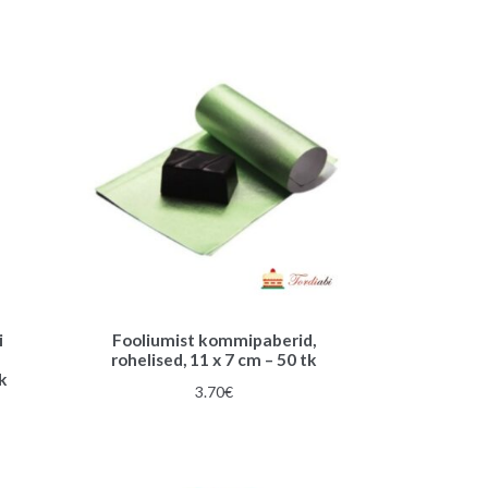
i
Fooliumist kommipaberid,
e
rohelised, 11 x 7 cm – 50 tk
k
3.70
€