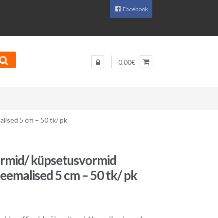
Facebook
0.00€
ised 5 cm – 50 tk/ pk
ormid/ küpsetusvormid
emalised 5 cm – 50 tk/ pk
aegune
d