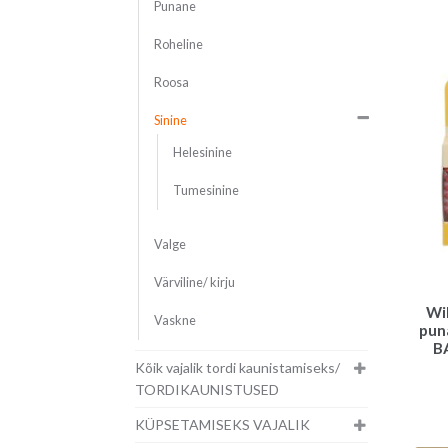
Punane
Roheline
Roosa
Sinine
Helesinine
Tumesinine
Valge
Värviline/ kirju
Wi
Vaskne
pun
B
Kõik vajalik tordi kaunistamiseks/
TORDIKAUNISTUSED
KÜPSETAMISEKS VAJALIK