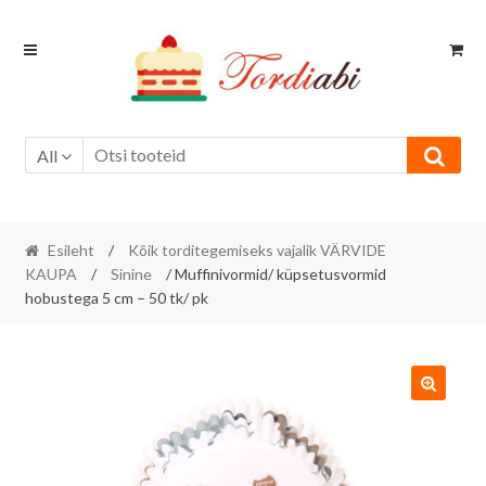
Skip
Skip
to
to
navigation
content
All
Esileht
/
Kõik torditegemiseks vajalik VÄRVIDE
KAUPA
/
Sinine
/ Muffinivormid/ küpsetusvormid
hobustega 5 cm – 50 tk/ pk