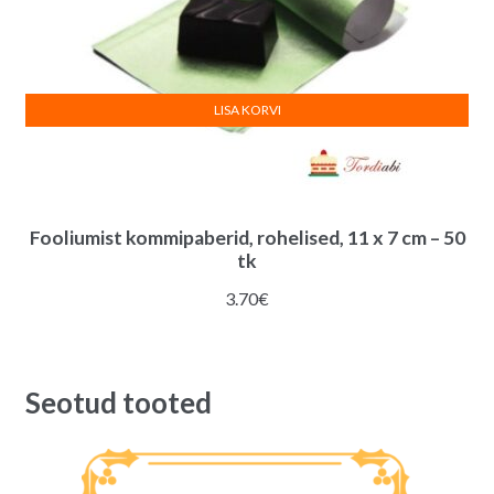
LISA KORVI
Fooliumist kommipaberid, rohelised, 11 x 7 cm – 50
tk
3.70
€
Seotud tooted