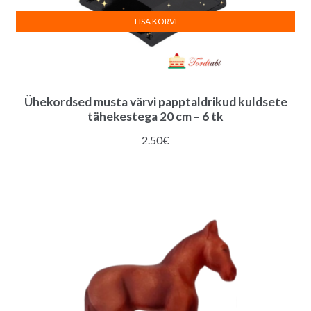
LISA KORVI
Ühekordsed musta värvi papptaldrikud kuldsete
tähekestega 20 cm – 6 tk
2.50
€