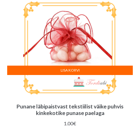
LISA KORVI
Punane läbipaistvast tekstiilist väike puhvis
kinkekotike punase paelaga
1.00
€