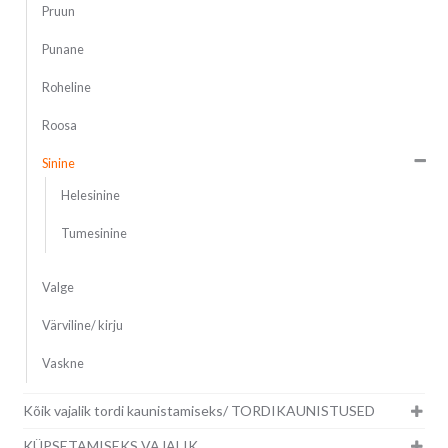
Pruun
Punane
Roheline
Roosa
Sinine
Helesinine
Tumesinine
Valge
Värviline/ kirju
Vaskne
Kõik vajalik tordi kaunistamiseks/ TORDIKAUNISTUSED
KÜPSETAMISEKS VAJALIK