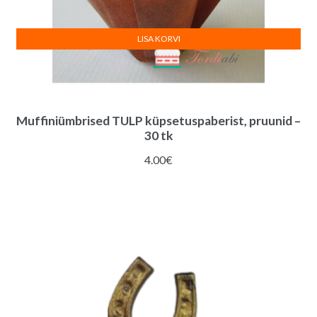
LISA KORVI
Muffiniümbrised TULP küpsetuspaberist, pruunid –
30 tk
4.00
€