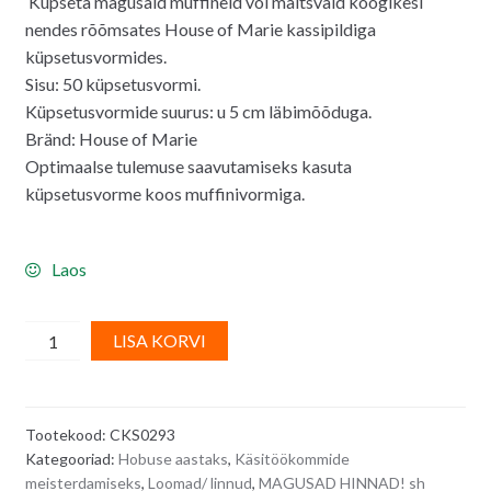
Küpseta magusaid muffineid või maitsvaid koogikesi
oli:
on:
nendes rõõmsates House of Marie kassipildiga
5.20€.
4.50€.
küpsetusvormides.
Sisu: 50 küpsetusvormi.
Küpsetusvormide suurus: u 5 cm läbimõõduga.
Bränd: House of Marie
Optimaalse tulemuse saavutamiseks kasuta
küpsetusvorme koos muffinivormiga.
Laos
Muffinivormid/
A
LISA KORVI
küpsetusvormid
l
hobustega
t
5
e
Tootekood:
CKS0293
cm
r
Kategooriad:
Hobuse aastaks
,
Käsitöökommide
-
n
meisterdamiseks
,
Loomad/ linnud
,
MAGUSAD HINNAD! sh