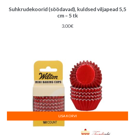
Suhkrudekoorid (söödavad), kuldsed viljapead 5,5
cm – 5 tk
3.00
€
LISA KORVI