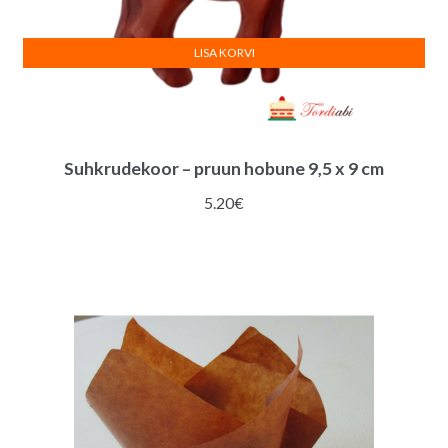
LISA KORVI
Suhkrudekoor – pruun hobune 9,5 x 9 cm
5.20
€