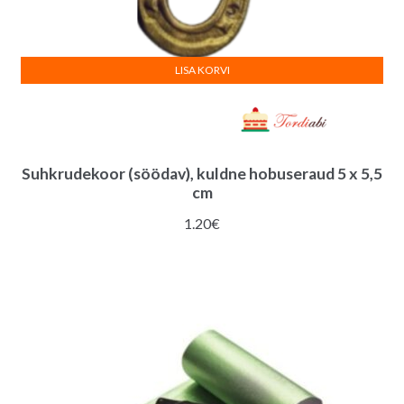
LISA KORVI
Suhkrudekoor (söödav), kuldne hobuseraud 5 x 5,5
cm
1.20
€