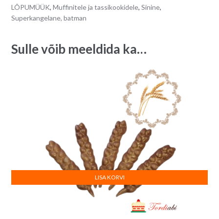
50
a
LÕPUMÜÜK
,
Muffinitele ja tassikookidele
,
Sinine
,
tk/
t
Superkangelane, batman
pk
i
quantity
v
Sulle võib meeldida ka…
e
:
LISA KORVI