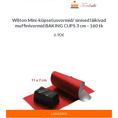
Wilton Mini-küpsetusvormid/ sinised läikivad
muffinivormid BAKING CUPS 3 cm – 160 tk
6.90
€
LISA KORVI