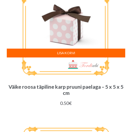
LISA KORVI
Väike roosa täpiline karp pruuni paelaga – 5 x 5 x 5
cm
0.50
€