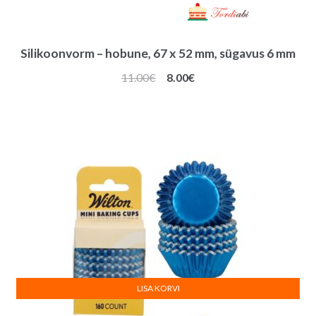
Silikoonvorm – hobune, 67 x 52 mm, sügavus 6 mm
Algne
Praegune
11.00
€
8.00
€
hind
hind
oli:
on:
11.00€.
8.00€.
LISA KORVI