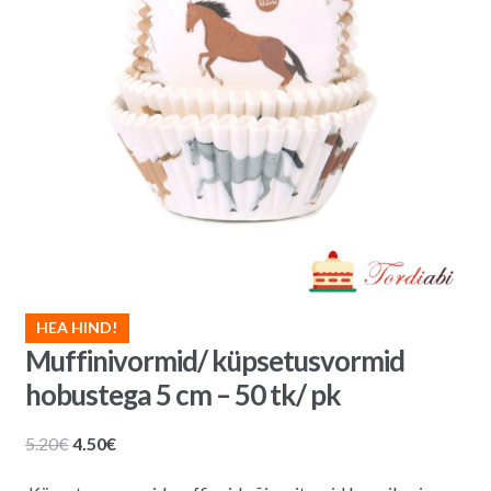
HEA HIND!
Muffinivormid/ küpsetusvormid
hobustega 5 cm – 50 tk/ pk
Algne
Praegune
5.20
€
4.50
€
hind
hind