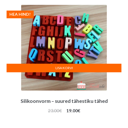
HEA HIND!
LISA KORVI
Silikoonvorm – suured tähestiku tähed
Algne
Praegune
23.00
€
19.00
€
hind
hind
oli:
on: