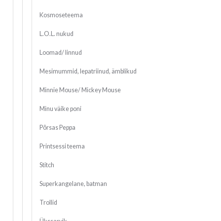
Kosmoseteema
L.O.L. nukud
Loomad/ linnud
Mesimummid, lepatriinud, ämblikud
Minnie Mouse/ Mickey Mouse
Minu väike poni
Põrsas Peppa
Printsessi teema
Stitch
Superkangelane, batman
Trollid