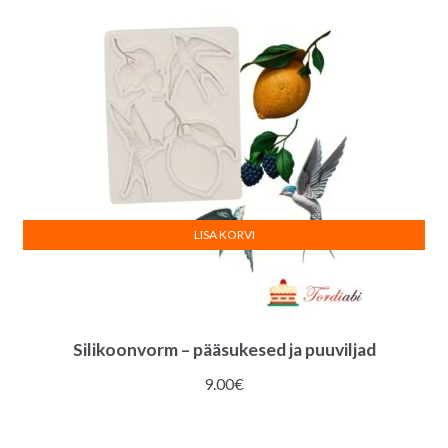
LISA KORVI
Silikoonvorm – pääsukesed ja puuviljad
9.00
€