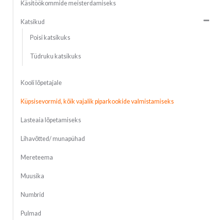
Käsitöökommide meisterdamiseks
Katsikud
Poisi katsikuks
Tüdruku katsikuks
Kooli lõpetajale
Küpsisevormid, kõik vajalik piparkookide valmistamiseks
Lasteaia lõpetamiseks
Lihavõtted/ munapühad
Mereteema
Muusika
Numbrid
Pulmad