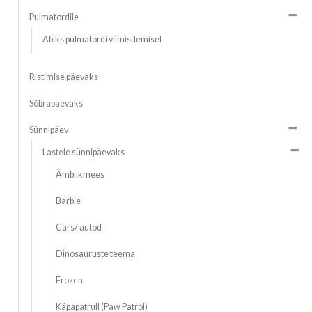
Pulmatordile
Abiks pulmatordi viimistlemisel
Ristimise päevaks
Sõbrapäevaks
Sünnipäev
Lastele sünnipäevaks
Ämblikmees
Barbie
Cars/ autod
Dinosauruste teema
Frozen
Käpapatrull (Paw Patrol)