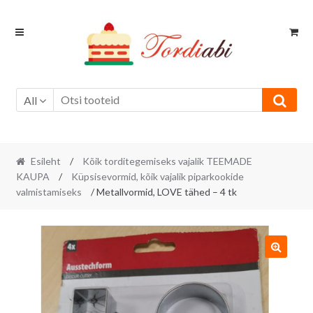
Skip
Skip
to
to
navigation
content
All
Esileht
/
Kõik torditegemiseks vajalik TEEMADE
KAUPA
/
Küpsisevormid, kõik vajalik piparkookide
valmistamiseks
/ Metallvormid, LOVE tähed – 4 tk