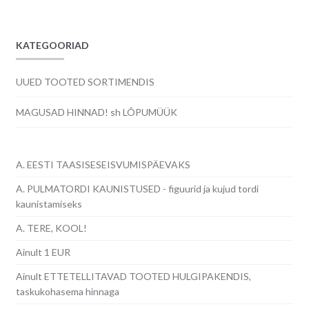
23.00€.
19.00€.
KATEGOORIAD
UUED TOOTED SORTIMENDIS
MAGUSAD HINNAD! sh LÕPUMÜÜK
A. EESTI TAASISESEISVUMISPÄEVAKS
A. PULMATORDI KAUNISTUSED - figuurid ja kujud tordi
kaunistamiseks
A. TERE, KOOL!
Ainult 1 EUR
Ainult ETTETELLITAVAD TOOTED HULGIPAKENDIS,
taskukohasema hinnaga