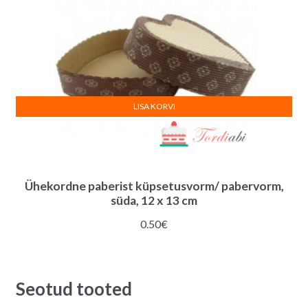
LISA KORVI
Ühekordne paberist küpsetusvorm/ pabervorm,
süda, 12 x 13 cm
0.50
€
Seotud tooted