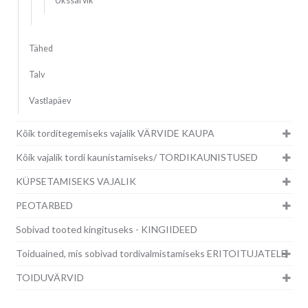
Ükssarvik
Tähed
Talv
Vastlapäev
Kõik torditegemiseks vajalik VÄRVIDE KAUPA
Kõik vajalik tordi kaunistamiseks/ TORDIKAUNISTUSED
KÜPSETAMISEKS VAJALIK
PEOTARBED
Sobivad tooted kingituseks - KINGIIDEED
Toiduained, mis sobivad tordivalmistamiseks ERITOITUJATELE
TOIDUVÄRVID