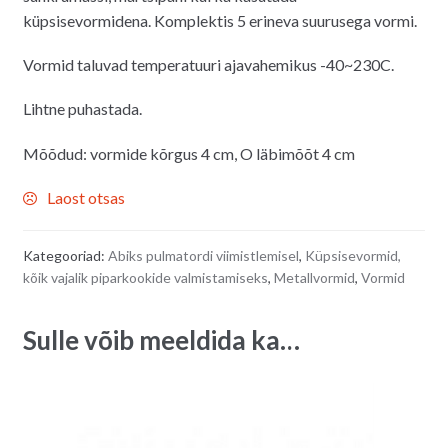
küpsisevormidena. Komplektis 5 erineva suurusega vormi.
Vormid taluvad temperatuuri ajavahemikus
-40~230C.
Lihtne puhastada.
Mõõdud: vormide kõrgus 4 cm, O läbimõõt 4 cm
Laost otsas
Kategooriad:
Abiks pulmatordi viimistlemisel
,
Küpsisevormid,
kõik vajalik piparkookide valmistamiseks
,
Metallvormid
,
Vormid
Sulle võib meeldida ka…