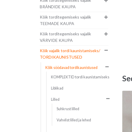
Kõik torditegemiseks vajalik
BRÄNDIDE KAUPA
Kõik torditegemiseks vajalik
TEEMADE KAUPA
Kõik torditegemiseks vajalik
VÄRVIDE KAUPA
Kõik vajalik tordi kaunistamiseks/
TORDIKAUNISTUSED
Kõik söödavad tordikaunistused
Se
KOMPLEKTID tordi kaunistamiseks
Liblikad
Lilled
Suhkrust lilled
Vahvlist lilled ja lehed