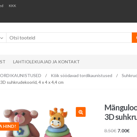
ed
KKK
AST
LAHTIOLEKUAJAD JA KONTAKT
ks/ TORDIKAUNISTUSED
/
Kõik söödavad tordikaunistused
/
Suhkrud
3D suhkrudekoorid, 4 x 4 x 4,4 cm
Mänguloom
3D suhkru
A HIND!
Algne
Pr
8.50
€
7.00
€