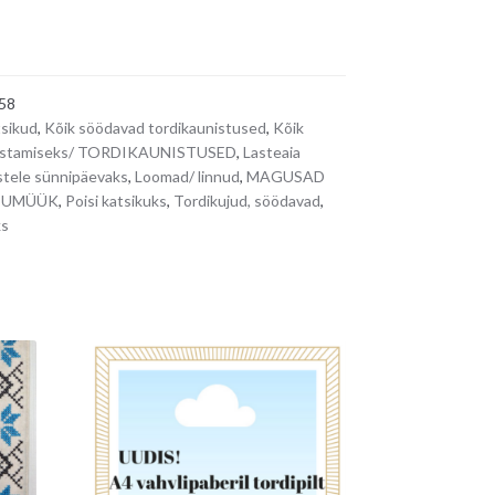
58
sikud
,
Kõik söödavad tordikaunistused
,
Kõik
aunistamiseks/ TORDIKAUNISTUSED
,
Lasteaia
stele sünnipäevaks
,
Loomad/ linnud
,
MAGUSAD
ÕPUMÜÜK
,
Poisi katsikuks
,
Tordikujud, söödavad
,
ks