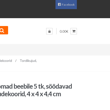
Facebook
0.00€
ekoorid
/
Tordikujud,
ad beebile 5 tk, söödavad
dekoorid, 4 x 4 x 4,4 cm
aegune