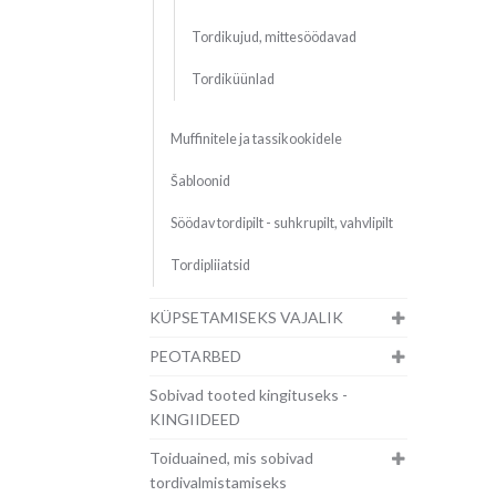
Tordikujud, mittesöödavad
Tordiküünlad
Muffinitele ja tassikookidele
Šabloonid
Söödav tordipilt - suhkrupilt, vahvlipilt
Tordipliiatsid
KÜPSETAMISEKS VAJALIK
PEOTARBED
Sobivad tooted kingituseks -
KINGIIDEED
Toiduained, mis sobivad
tordivalmistamiseks