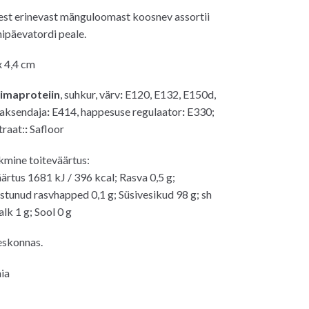
d
est erinevast mänguloomast koosnev assortii
nipäevatordi peale.
0€.
x 4,4 cm
iimaproteiin
, suhkur, värv
:
E120, E132, E150d,
aksendaja
:
E414, happesuse regulaator
:
E330;
traat:
:
Safloor
kmine toiteväärtus:
äärtus 1681 kJ / 396 kcal; Rasva 0,5 g;
astunud rasvhapped 0,1 g; Süsivesikud 98 g; sh
lk 1 g; Sool 0 g
eskonnas.
ia