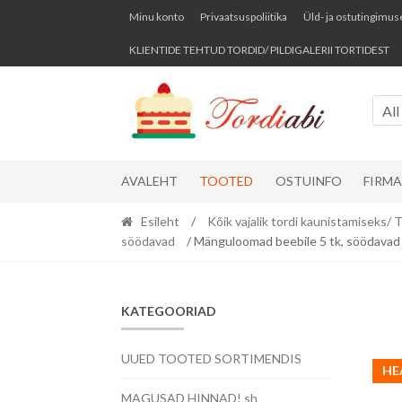
Skip
Skip
Minu konto
Privaatsuspoliitika
Üld- ja ostutingimus
to
to
KLIENTIDE TEHTUD TORDID/ PILDIGALERII TORTIDEST
navigation
content
All
AVALEHT
TOOTED
OSTUINFO
FIRM
Esileht
/
Kõik vajalik tordi kaunistamise
söödavad
/ Mänguloomad beebile 5 tk, söödavad 
KATEGOORIAD
UUED TOOTED SORTIMENDIS
HE
MAGUSAD HINNAD! sh