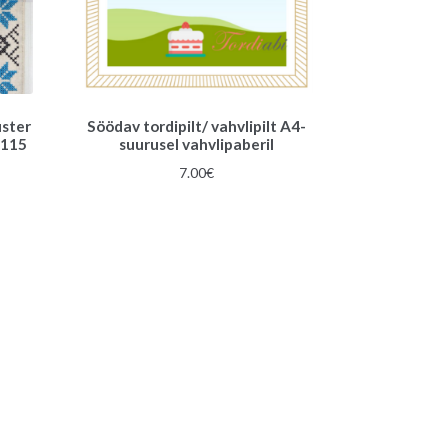
uster
Söödav tordipilt/ vahvlipilt A4-
 115
suurusel vahvlipaberil
7.00
€