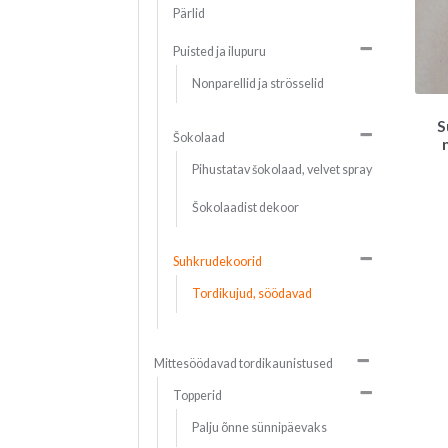
Pärlid
Puisted ja ilupuru
Nonparellid ja strösselid
S
Šokolaad
Pihustatav šokolaad, velvet spray
Šokolaadist dekoor
Suhkrudekoorid
Tordikujud, söödavad
Mittesöödavad tordikaunistused
Topperid
Palju õnne sünnipäevaks