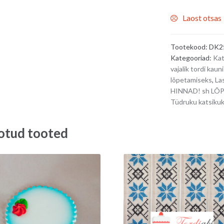
Laost otsas
Tootekood:
DK2
Kategooriad:
Kat
vajalik tordi k
lõpetamiseks
,
La
HINNAD! sh L
Tüdruku katsiku
otud tooted