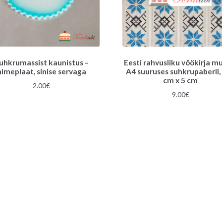
uhkrumassist kaunistus –
Eesti rahvusliku vöökirja m
nimeplaat, sinise servaga
A4 suuruses suhkrupaberil,
cm x 5 cm
2.00
€
9.00
€