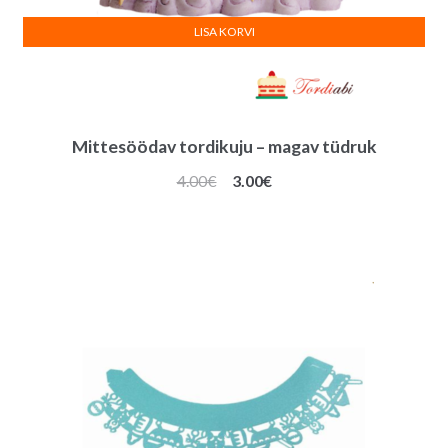
LISA KORVI
Mittesöödav tordikuju – magav tüdruk
Algne
Praegune
4.00
€
3.00
€
hind
hind
oli:
on:
4.00€.
3.00€.