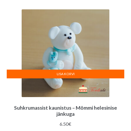
LISA KORVI
Suhkrumassist kaunistus – Mõmmi helesinise
jänkuga
6.50
€