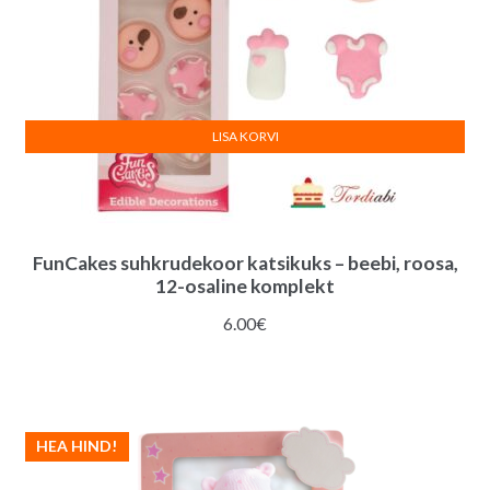
LISA KORVI
FunCakes suhkrudekoor katsikuks – beebi, roosa,
12-osaline komplekt
6.00
€
HEA HIND!