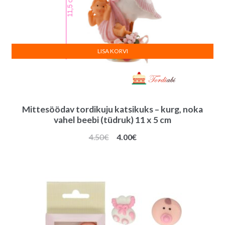
LISA KORVI
Mittesöödav tordikuju katsikuks – kurg, noka
vahel beebi (tüdruk) 11 x 5 cm
Algne
Praegune
4.50
€
4.00
€
hind
hind
oli:
on:
4.50€.
4.00€.