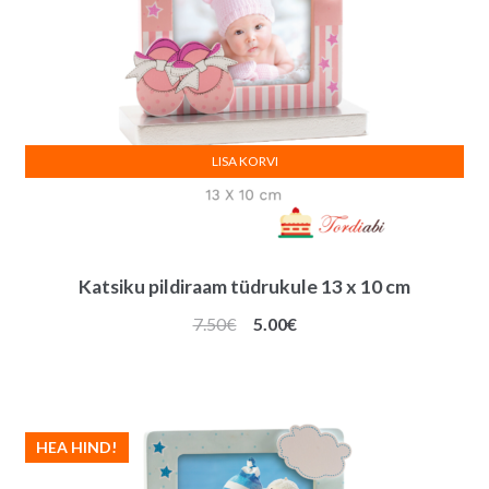
LISA KORVI
Katsiku pildiraam tüdrukule 13 x 10 cm
Algne
Praegune
7.50
€
5.00
€
hind
hind
oli:
on:
7.50€.
5.00€.
HEA HIND!