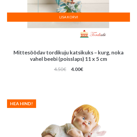
LISA KORVI
Mittesöödav tordikuju katsikuks – kurg, noka
vahel beebi (poisslaps) 11 x 5 cm
Algne
Praegune
4.50
€
4.00
€
hind
hind
oli:
on:
4.50€.
4.00€.
HEA HIND!