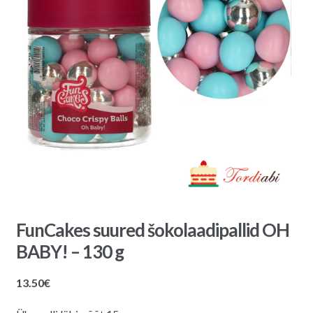
FunCakes suured šokolaadipallid OH
BABY! – 130 g
13.50
€