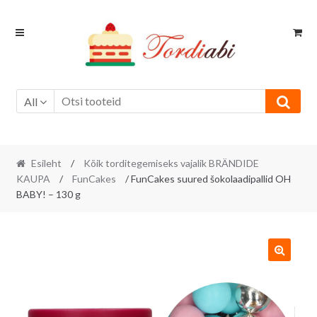
Skip
Skip
to
to
navigation
content
All
Esileht
/
Kõik torditegemiseks vajalik BRÄNDIDE
KAUPA
/
FunCakes
/ FunCakes suured šokolaadipallid OH
BABY! – 130 g