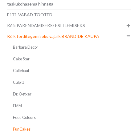
taskukohasema hinnaga
E171-VABAD TOOTED
Kõik PAKENDAMISEKS/ ESITLEMISEKS
Kõik torditegemiseks vajalik BRÄNDIDE KAUPA
Barbara Decor
Cake Star
Callebaut
Culpitt
Dr. Oetker
FMM
Food Colours
FunCakes