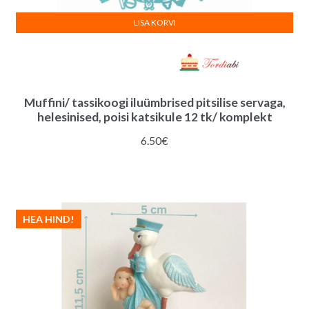
LISA KORVI
Muffini/ tassikoogi iluümbrised pitsilise servaga,
helesinised, poisi katsikule 12 tk/ komplekt
6.50
€
HEA HIND!