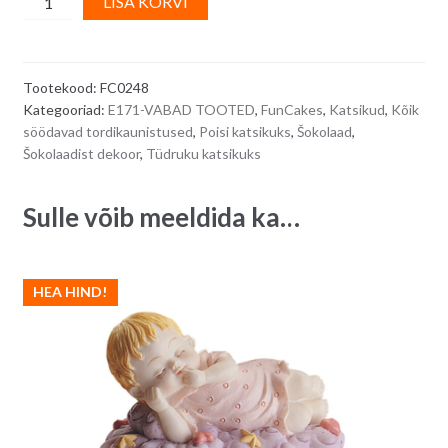
LISA KORVI
suured
l
šokolaadipallid
t
OH
e
Tootekood:
FC0248
BABY!
r
Kategooriad:
E171-VABAD TOOTED
,
FunCakes
,
Katsikud
,
Kõik
-
n
söödavad tordikaunistused
,
Poisi katsikuks
,
Šokolaad
,
130
a
Šokolaadist dekoor
,
Tüdruku katsikuks
g
t
quantity
i
Sulle võib meeldida ka…
v
e
:
HEA HIND!