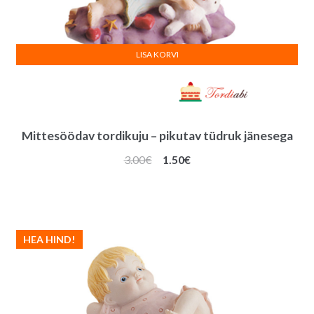
LISA KORVI
Mittesöödav tordikuju – pikutav tüdruk jänesega
Algne
Praegune
3.00
€
1.50
€
hind
hind
oli:
on:
3.00€.
1.50€.
HEA HIND!