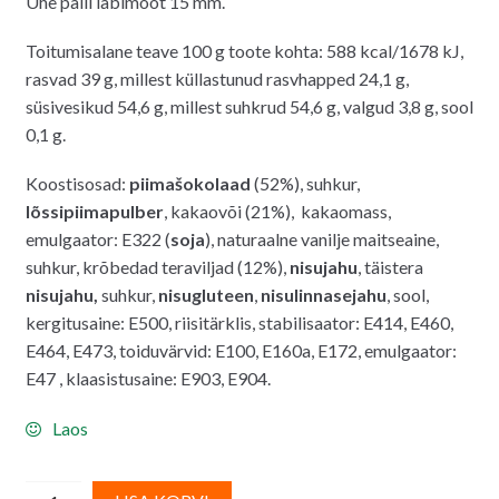
Ühe palli läbimõõt 15 mm.
Toitumisalane teave 100 g toote kohta: 588 kcal/1678 kJ,
rasvad 39 g, millest küllastunud rasvhapped 24,1 g,
süsivesikud 54,6 g, millest suhkrud 54,6 g, valgud 3,8 g, sool
0,1 g.
Koostisosad:
piimašokolaad
(52%), suhkur,
lõssipiimapulber
, kakaovõi (21%), kakaomass,
emulgaator: E322 (
soja
), naturaalne vanilje maitseaine,
suhkur, krõbedad teraviljad (12%),
nisujahu
, täistera
nisujahu,
suhkur,
nisugluteen
,
nisulinnasej
ahu
, sool,
kergitusaine: E500, riisitärklis, stabilisaator: E414, E460,
E464, E473, toiduvärvid: E100, E160a, E172, emulgaator:
E47 , klaasistusaine: E903, E904.
Laos
FunCakes
A