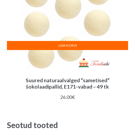
LISA KORVI
Suured naturaalvalged “sametised”
šokolaadipallid, E171-vabad – 49 tk
26.00
€
Seotud tooted