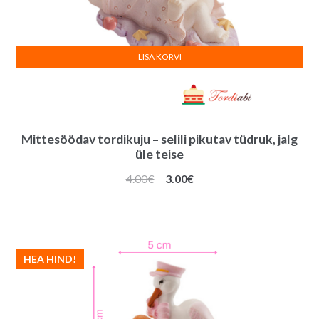
LISA KORVI
Mittesöödav tordikuju – selili pikutav tüdruk, jalg
üle teise
Algne
Praegune
4.00
€
3.00
€
hind
hind
oli:
on:
4.00€.
3.00€.
HEA HIND!