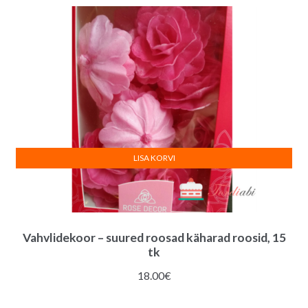
LISA KORVI
Vahvlidekoor – suured roosad käharad roosid, 15
tk
18.00
€