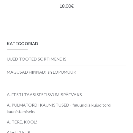
18.00
€
KATEGOORIAD
UUED TOOTED SORTIMENDIS
MAGUSAD HINNAD! sh LÕPUMÜÜK
A. EESTI TAASISESEISVUMISPÄEVAKS
A. PULMATORDI KAUNISTUSED - figuurid ja kujud tordi
kaunistamiseks
A. TERE, KOOL!
Ainult 1 EUR