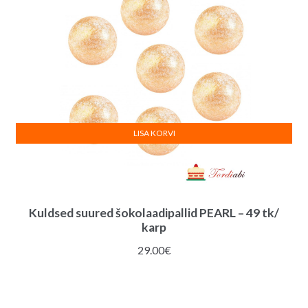
LISA KORVI
Kuldsed suured šokolaadipallid PEARL – 49 tk/
karp
29.00
€