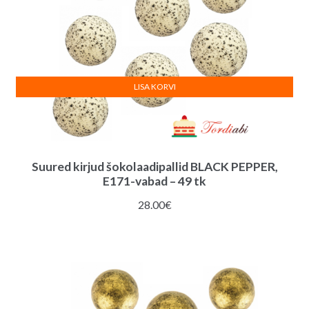
LISA KORVI
Suured kirjud šokolaadipallid BLACK PEPPER,
E171-vabad – 49 tk
28.00
€