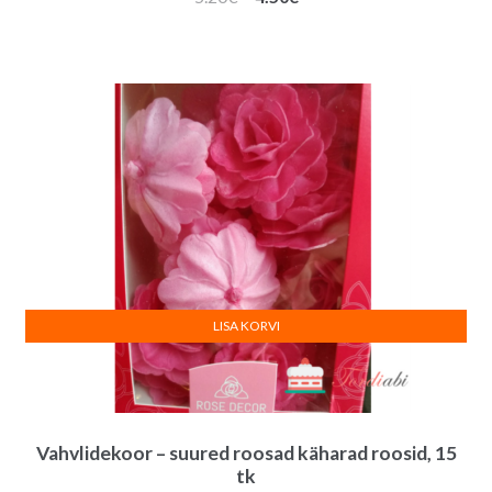
hind
hind
oli:
on:
5.20€.
4.50€.
LISA KORVI
Vahvlidekoor – suured roosad käharad roosid, 15
tk