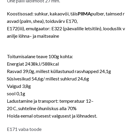
Ühe palli läbimõõt 27 mm.
Koostisosad
:
suhkur
,
kakaovõi
,
täis
PIIMA
pulber
,
taimsed
r
asvad
(
palm
,
shea
),
toiduvärv E170,
E172(iii)
,
emulgaator:
E322
(
päevalille
letsitiin
),
looduslik
v
anilje
lõhna
– ja
maitseaine
Toitumisalane
teave
100g
kohta
:
Energiat
2438kJ
/
588kcal
Rasvad
39
,
0g
,
millest
küllastunud
rasvhapped
24
,
1g
Süsivesikud
54
,
6g
/
millest
suhkrud
24
,
6g
Valgud
3
,
8g
sool
0
,
1g
Ladustamine
ja
transport
:
temperatuur
12
–
20
C
,
suhteline
õhuniiskus
alla
70
%
Hoida
eemal
otsesest
valgusest
ja
lõhnadest.
E171 vaba toode