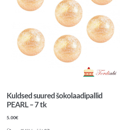
Kuldsed suured šokolaadipallid
PEARL – 7 tk
5.00
€