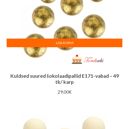
LISA KORVI
Kuldsed suured šokolaadipallid E171-vabad – 49
tk/ karp
29.00
€