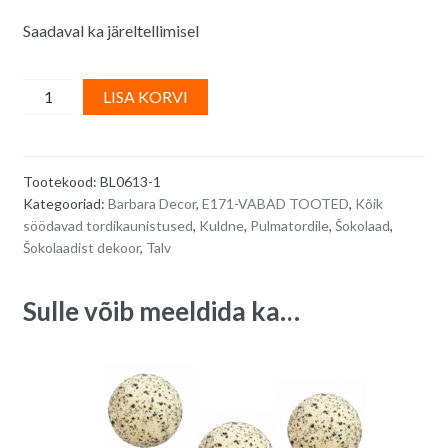
Saadaval ka järeltellimisel
Kuldsed
A
LISA KORVI
suured
l
šokolaadipallid
t
PEARL
e
Tootekood:
BL0613-1
-
r
Kategooriad:
Barbara Decor
,
E171-VABAD TOOTED
,
Kõik
7
n
söödavad tordikaunistused
,
Kuldne
,
Pulmatordile
,
Šokolaad
,
tk
a
Šokolaadist dekoor
,
Talv
quantity
t
i
Sulle võib meeldida ka…
v
e
: