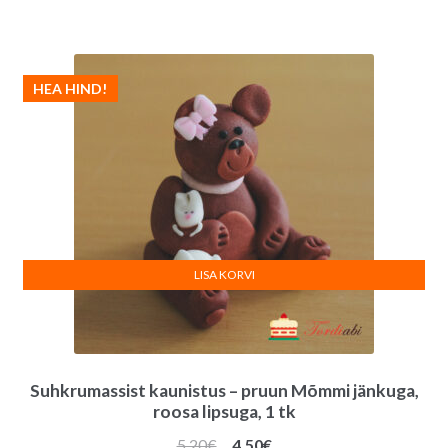
HEA HIND!
LISA KORVI
Suhkrumassist kaunistus – pruun Mõmmi jänkuga,
roosa lipsuga, 1 tk
Algne
Praegune
5.20
€
4.50
€