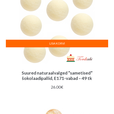
LISA KORVI
Suured naturaalvalged “sametised”
šokolaadipallid, E171-vabad – 49 tk
26.00
€