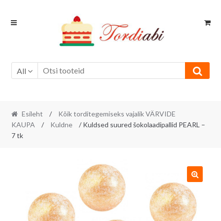
Skip
Skip
to
to
navigation
content
All
Esileht
/
Kõik torditegemiseks vajalik VÄRVIDE
KAUPA
/
Kuldne
/ Kuldsed suured šokolaadipallid PEARL –
7 tk