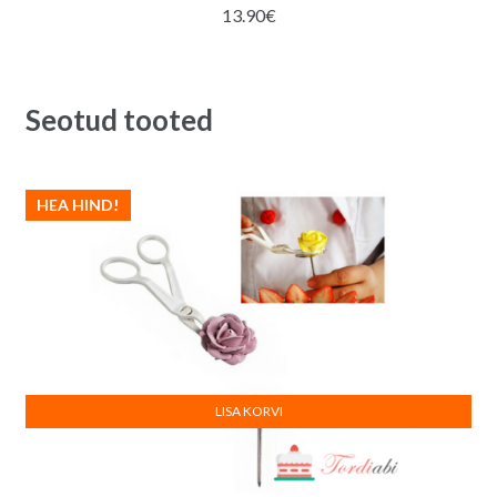
13.90
€
Seotud tooted
HEA HIND!
LISA KORVI