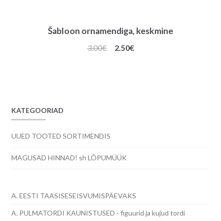
Šabloon ornamendiga, keskmine
Algne
Praegune
3.00
€
2.50
€
hind
hind
oli:
on:
3.00€.
2.50€.
KATEGOORIAD
UUED TOOTED SORTIMENDIS
MAGUSAD HINNAD! sh LÕPUMÜÜK
A. EESTI TAASISESEISVUMISPÄEVAKS
A. PULMATORDI KAUNISTUSED - figuurid ja kujud tordi