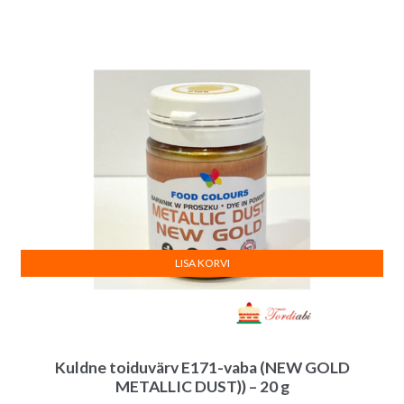
hind
hind
oli:
on:
8.00€.
7.80€.
LISA KORVI
Kuldne toiduvärv E171-vaba (NEW GOLD
METALLIC DUST)) – 20 g