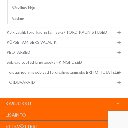
Värviline/ kirju
Vaskne
Kõik vajalik tordi kaunistamiseks/ TORDIKAUNISTUSED
KÜPSETAMISEKS VAJALIK
PEOTARBED
Sobivad tooted kingituseks - KINGIIDEED
Toiduained, mis sobivad tordivalmistamiseks ERITOITUJATELE
TOIDUVÄRVID
KASULIKKU
LISAINFO
ETTEVÕTTEST