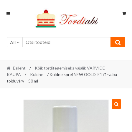
Skip
Skip
to
to
navigation
content
All
Esileht
/
Kõik torditegemiseks vajalik VÄRVIDE
KAUPA
/
Kuldne
/ Kuldne sprei NEW GOLD, E171-vaba
toiduvärv – 50 ml