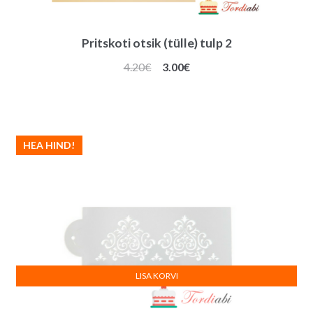
Pritskoti otsik (tülle) tulp 2
Algne
Praegune
4.20
€
3.00
€
hind
hind
oli:
on:
4.20€.
3.00€.
HEA HIND!
LISA KORVI