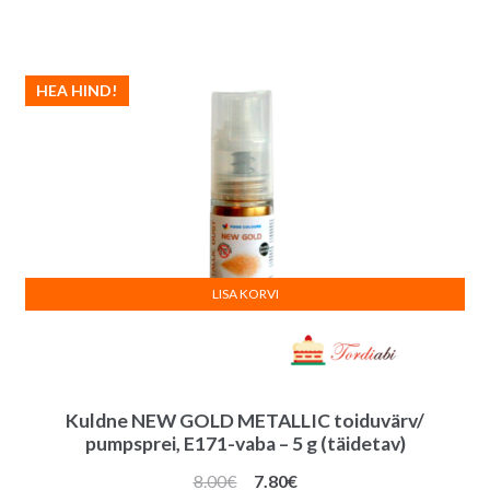
HEA HIND!
LISA KORVI
Kuldne NEW GOLD METALLIC toiduvärv/
pumpsprei, E171-vaba – 5 g (täidetav)
Algne
Praegune
8.00
€
7.80
€