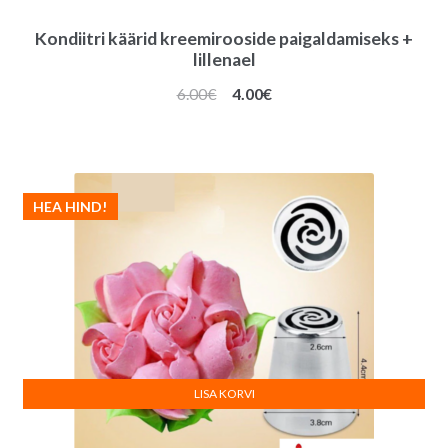
Kondiitri käärid kreemirooside paigaldamiseks +
lillenael
Algne
Praegune
6.00
€
4.00
€
hind
hind
oli:
on:
6.00€.
4.00€.
HEA HIND!
LISA KORVI