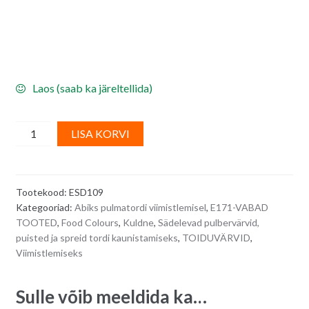
Laos (saab ka järeltellida)
Kuldne
A
LISA KORVI
sprei
l
NEW
t
GOLD,
e
Tootekood:
ESD109
E171-
r
Kategooriad:
Abiks pulmatordi viimistlemisel
,
E171-VABAD
vaba
n
TOOTED
,
Food Colours
,
Kuldne
,
Sädelevad pulbervärvid,
toiduvärv
a
puisted ja spreid tordi kaunistamiseks
,
TOIDUVÄRVID
,
-
t
Viimistlemiseks
50
i
ml
v
Sulle võib meeldida ka…
quantity
e