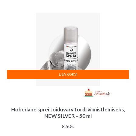
:
LISA KORVI
Hõbedane sprei toiduvärv tordi viimistlemiseks,
NEW SILVER – 50 ml
8.50
€