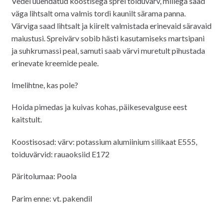
Vedel uuendatud koostisega sprei toiduvärv, millega saad
väga lihtsalt oma valmis tordi kaunilt särama panna.
Värviga saad lihtsalt ja kiirelt valmistada erinevaid säravaid
maiustusi. Spreivärv sobib hästi kasutamiseks martsipani
ja suhkrumassi peal, samuti saab värvi muretult pihustada
erinevate kreemide peale.
Imelihtne, kas pole?
Hoida pimedas ja kuivas kohas, päikesevalguse eest
kaitstult.
Koostisosad: värv: potassium alumiinium silikaat E555,
toiduvärvid: rauaoksiid E172
Päritolumaa: Poola
Parim enne: vt. pakendil