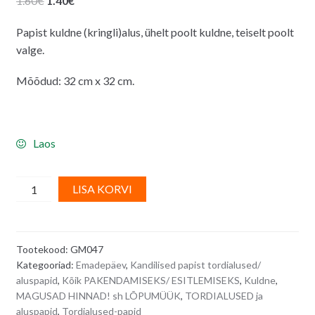
1.60
€
1.40
€
hind
hind
Papist kuldne (kringli)alus, ühelt poolt kuldne, teiselt poolt
oli:
on:
valge.
1.60€.
1.40€.
Mõõdud: 32 cm x 32 cm.
Laos
Kuldne
A
LISA KORVI
papist
l
tordialus,
t
kandiline
e
Tootekood:
GM047
aluspapp
r
Kategooriad:
Emadepäev
,
Kandilised papist tordialused/
-
n
aluspapid
,
Kõik PAKENDAMISEKS/ ESITLEMISEKS
,
Kuldne
,
32
a
MAGUSAD HINNAD! sh LÕPUMÜÜK
,
TORDIALUSED ja
x
t
aluspapid
,
Tordialused-papid