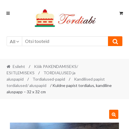
Skip
Skip
to
to
navigation
content
All
Esileht
/
Kõik PAKENDAMISEKS/
ESITLEMISEKS
/
TORDIALUSED ja
aluspapid
/
Tordialused-papid
/
Kandilised papist
tordialused/ aluspapid
/ Kuldne papist tordialus, kandiline
aluspapp – 32 x 32 cm