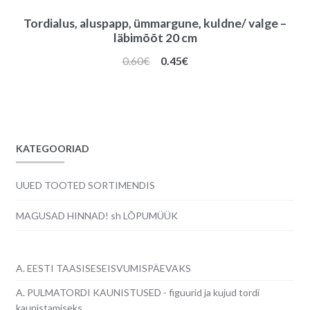
Tordialus, aluspapp, ümmargune, kuldne/ valge –
läbimõõt 20 cm
Algne
Praegune
0.60
€
0.45
€
hind
hind
oli:
on:
0.60€.
0.45€.
KATEGOORIAD
UUED TOOTED SORTIMENDIS
MAGUSAD HINNAD! sh LÕPUMÜÜK
A. EESTI TAASISESEISVUMISPÄEVAKS
A. PULMATORDI KAUNISTUSED - figuurid ja kujud tordi
kaunistamiseks