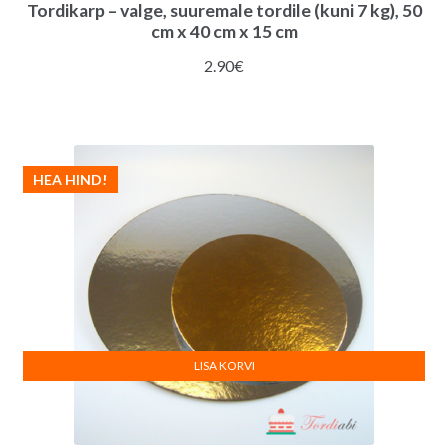
Tordikarp – valge, suuremale tordile (kuni 7 kg), 50
cm x 40 cm x 15 cm
2.90
€
HEA HIND!
LISA KORVI