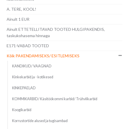
A. TERE, KOOL!
Ainult 1 EUR
Ainult ETTETELLITAVAD TOOTED HULGIPAKENDIS,
taskukohasema hinnaga
E171-VABAD TOOTED
Kõik PAKENDAMISEKS/ ESITLEMISEKS
KANDIKUD/ VAAGNAD
Kinkekarbid ja - kotikesed
KINKEPAELAD
KOMMIKARBID/ Käsitöökommi karbid/ Trühvlikarbid
Koogikarbid
Korrustortide alused ja tugisambad