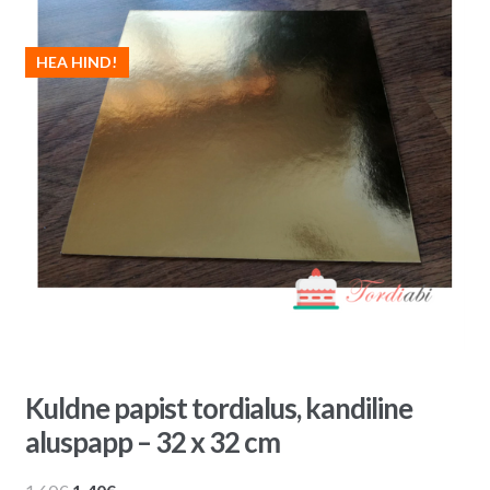
HEA HIND!
Kuldne papist tordialus, kandiline
aluspapp – 32 x 32 cm
Algne
Praegune