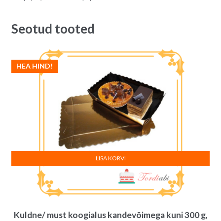
32
i
cm
v
Seotud tooted
quantity
e
:
HEA HIND!
LISA KORVI
Kuldne/ must koogialus kandevõimega kuni 300 g,