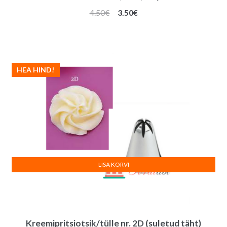
Algne
Praegune
4.50
€
3.50
€
hind
hind
oli:
on:
4.50€.
3.50€.
HEA HIND!
LISA KORVI
Kreemipritsiotsik/tülle nr. 2D (suletud täht)