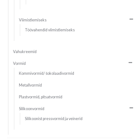
Viimistlemiseks
Töövahendid viimistlemiseks
Vahukreemid
Vormid
Kommivormid/ šokolaadivormid
Metallvormid
Plastvormid, pitsatvormid
Silikoonvormid
Silikoonist pressvormid ja veinerid