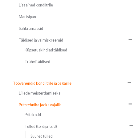
Lisaained kondiitrile
Martsipan
Suhkrumassid
Täidised ja valmiskreemid
Küpsetuskindlad täidised
Trühvlitäidised
Töövahendid kondiitrile ja pagarile
Lillede meisterdamiseks
Pritstehnika jaoks vajalik
Pritskotid
Tülled (tordipritsid)
Suured tülled