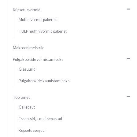
Küpsetusvormid
Muffinivormid paberist
TULP muffinivormid paberist
Makroonimeistrile
Pulgakookide valmistamiseks
Glasuurid
Pulgakookide kaunistamiseks
Toorained
Callebaut
Essentsid ja maitsepastad
Küpsetussegud