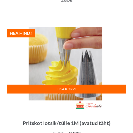
HEA HIND!
LISA KORVI
Pritskoti otsik/tülle 1M (avatud täht)
Algne
Praegune