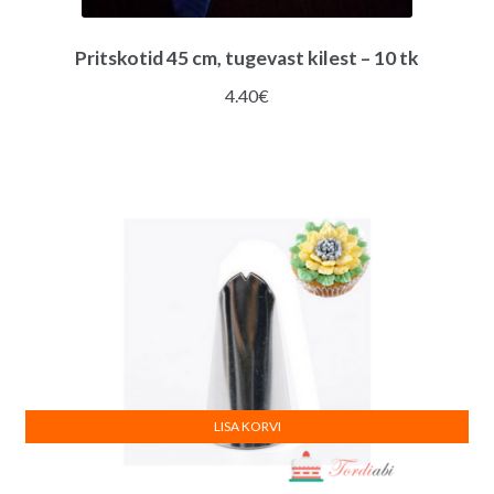
Pritskotid 45 cm, tugevast kilest – 10 tk
4.40
€
LISA KORVI