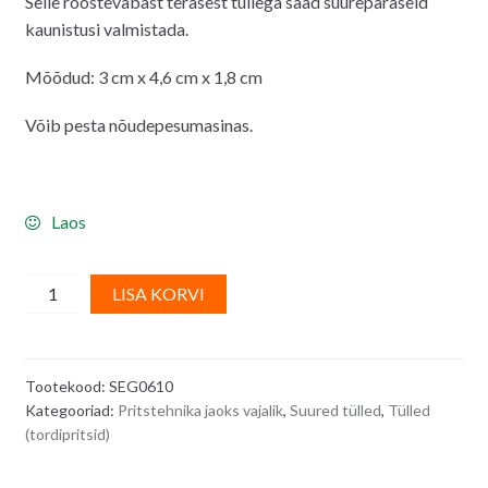
Selle roostevabast terasest tüllega saad suurepäraseid
kaunistusi valmistada.
Mõõdud: 3 cm x 4,6 cm x 1,8 cm
Võib pesta nõudepesumasinas.
Laos
Kreemipritsi
A
LISA KORVI
otsik,
l
suur
t
tülle
e
Tootekood:
SEG0610
nr
r
Kategooriad:
Pritstehnika jaoks vajalik
,
Suured tülled
,
Tülled
1E
n
(tordipritsid)
(suletud
a
täht)
t