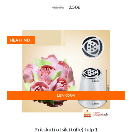
Algne
Praegune
3.00
€
2.50
€
hind
hind
oli:
on:
3.00€.
2.50€.
HEA HIND!
LISA KORVI
Pritskoti otsik (tülle) tulp 1