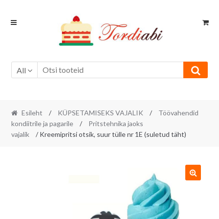
Skip
Skip
to
to
navigation
content
All
Esileht
/
KÜPSETAMISEKS VAJALIK
/
Töövahendid
kondiitrile ja pagarile
/
Pritstehnika jaoks
vajalik
/ Kreemipritsi otsik, suur tülle nr 1E (suletud täht)