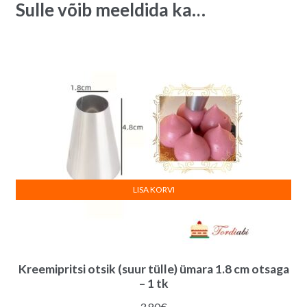
Sulle võib meeldida ka…
quantity
i
v
e
:
LISA KORVI
Kreemipritsi otsik (suur tülle) ümara 1.8 cm otsaga
– 1 tk
3.80
€