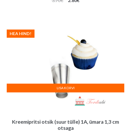
3.70
€
2.80
€
hind
hind
oli:
on:
3.70€.
2.80€.
HEA HIND!
LISA KORVI
Kreemipritsi otsik (suur tülle) 1A, ümara 1,3 cm
otsaga