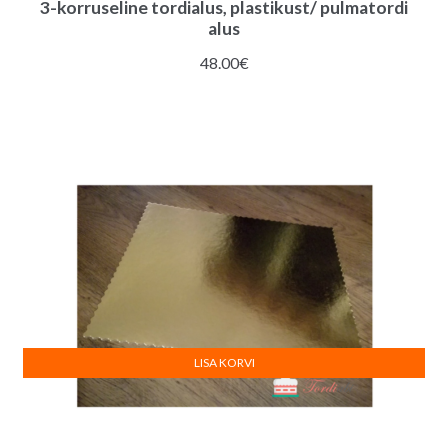
3-korruseline tordialus, plastikust/ pulmatordi
alus
48.00
€
LISA KORVI