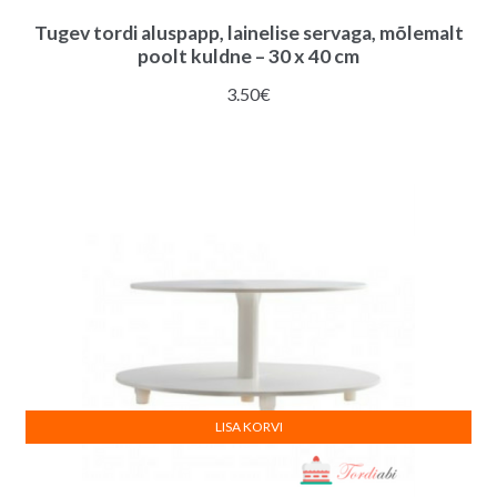
Tugev tordi aluspapp, lainelise servaga, mõlemalt
poolt kuldne – 30 x 40 cm
3.50
€
LISA KORVI