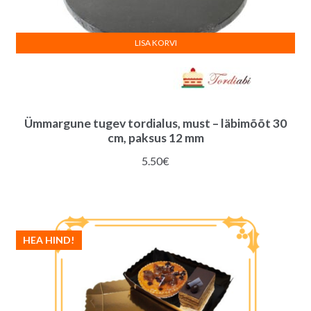
LISA KORVI
Ümmargune tugev tordialus, must – läbimõõt 30
cm, paksus 12 mm
5.50
€
HEA HIND!