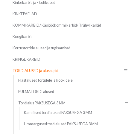
Kinkekarbid ja - kotikesed
KINKEPAELAD
KOMMIKARBID/ Käsitöökommi karbid/ Trühvlikarbid
Koogikarbid
Korrustortide alused ja tugisambad
KRINGLIKARBID
TORDIALUSED ja aluspapid
Plastalused tortidele ja kookidele
PULMATORDI alused
Tordialus PAKSUSEGA 3 MM
Kandilised tordialused PAKSUSEGA 3 MM
Ümmargused tordialused PAKSUSEGA 3 MM