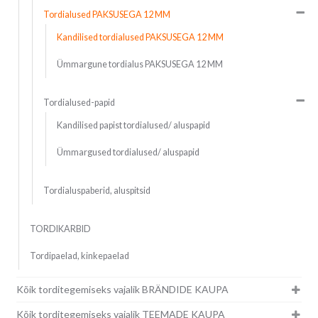
Tordialused PAKSUSEGA 12 MM
Kandilised tordialused PAKSUSEGA 12 MM
Ümmargune tordialus PAKSUSEGA 12 MM
Tordialused-papid
Kandilised papist tordialused/ aluspapid
Ümmargused tordialused/ aluspapid
Tordialuspaberid, aluspitsid
TORDIKARBID
Tordipaelad, kinkepaelad
Kõik torditegemiseks vajalik BRÄNDIDE KAUPA
Kõik torditegemiseks vajalik TEEMADE KAUPA