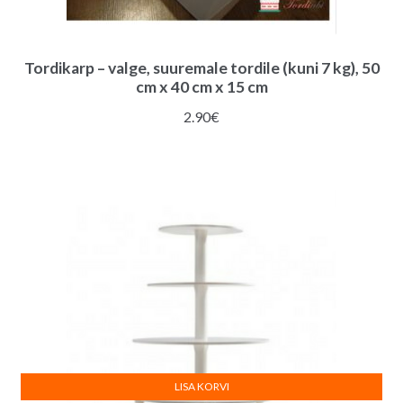
Tordikarp – valge, suuremale tordile (kuni 7 kg), 50
cm x 40 cm x 15 cm
2.90
€
LISA KORVI