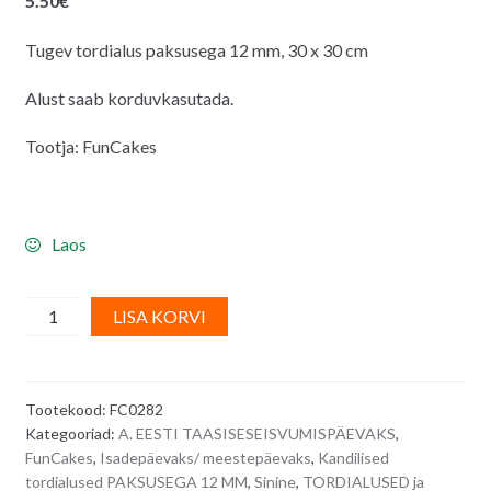
5.50
€
Tugev tordialus paksusega 12 mm, 30 x 30 cm
Alust saab korduvkasutada.
Tootja: FunCakes
Laos
Kandiline
A
LISA KORVI
sinine
l
tordialus
t
paksusega
e
Tootekood:
FC0282
12
r
Kategooriad:
A. EESTI TAASISESEISVUMISPÄEVAKS
,
mm
n
FunCakes
,
Isadepäevaks/ meestepäevaks
,
Kandilised
-
a
tordialused PAKSUSEGA 12 MM
,
Sinine
,
TORDIALUSED ja