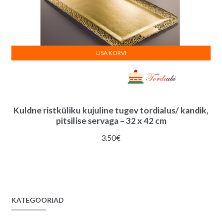
LISA KORVI
Kuldne ristküliku kujuline tugev tordialus/ kandik,
pitsilise servaga – 32 x 42 cm
3.50
€
KATEGOORIAD