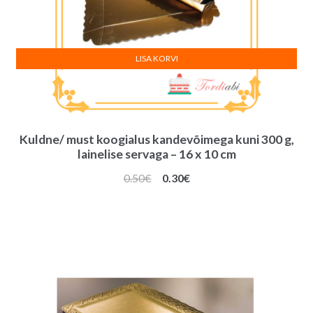
LISA KORVI
Kuldne/ must koogialus kandevõimega kuni 300 g,
lainelise servaga – 16 x 10 cm
Algne
Praegune
0.50
€
0.30
€
hind
hind
oli:
on:
0.50€.
0.30€.