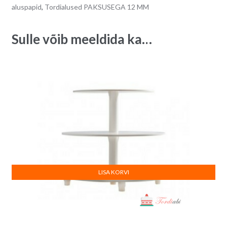
30,5
t
aluspapid
,
Tordialused PAKSUSEGA 12 MM
x
i
30,5
v
Sulle võib meeldida ka…
cm
e
quantity
:
LISA KORVI