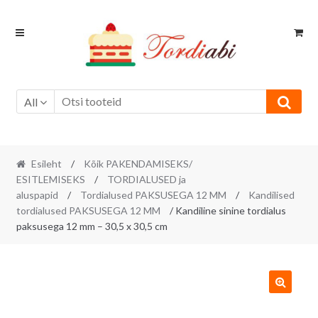
Skip
Skip
to
to
navigation
content
All
Esileht
/
Kõik PAKENDAMISEKS/
ESITLEMISEKS
/
TORDIALUSED ja
aluspapid
/
Tordialused PAKSUSEGA 12 MM
/
Kandilised
tordialused PAKSUSEGA 12 MM
/ Kandiline sinine tordialus
paksusega 12 mm – 30,5 x 30,5 cm