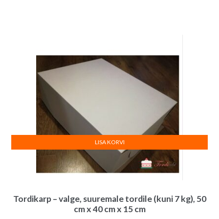
LISA KORVI
Tordikarp – valge, suuremale tordile (kuni 7 kg), 50
cm x 40 cm x 15 cm