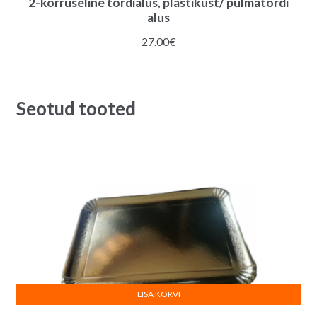
2-korruseline tordialus, plastikust/ pulmatordi
alus
27.00
€
Seotud tooted
LISA KORVI