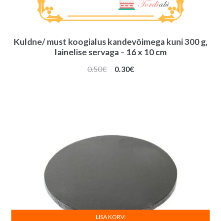
Kuldne/ must koogialus kandevõimega kuni 300 g,
lainelise servaga – 16 x 10 cm
Algne
Praegune
0.50
€
0.30
€
hind
hind
oli:
on:
0.50€.
0.30€.
LISA KORVI