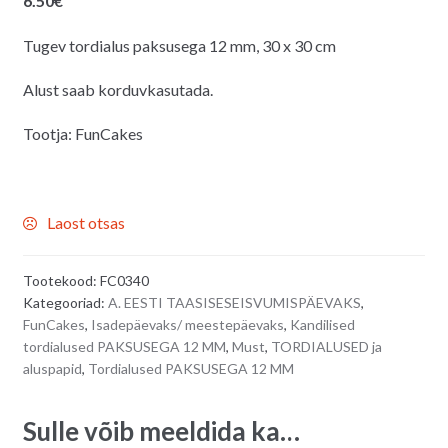
6.50
€
Tugev tordialus paksusega 12 mm, 30 x 30 cm
Alust saab korduvkasutada.
Tootja: FunCakes
Laost otsas
Tootekood:
FC0340
Kategooriad:
A. EESTI TAASISESEISVUMISPÄEVAKS
,
FunCakes
,
Isadepäevaks/ meestepäevaks
,
Kandilised
tordialused PAKSUSEGA 12 MM
,
Must
,
TORDIALUSED ja
aluspapid
,
Tordialused PAKSUSEGA 12 MM
Sulle võib meeldida ka…