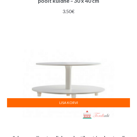
poolt kuldne – 30 x 40 cm
3.50
€
LISA KORVI