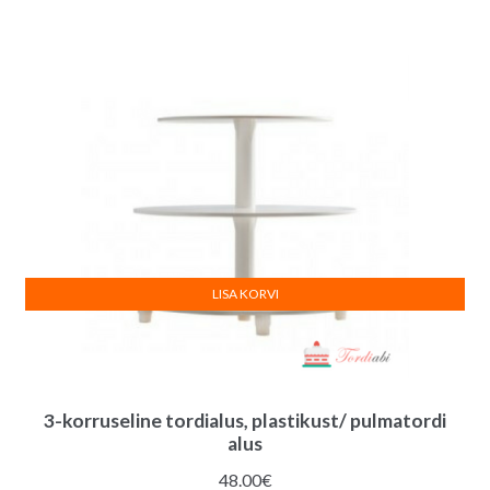
LISA KORVI
3-korruseline tordialus, plastikust/ pulmatordi
alus
48.00
€