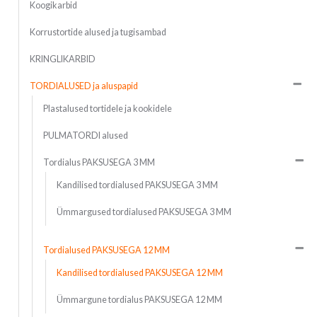
Koogikarbid
Korrustortide alused ja tugisambad
KRINGLIKARBID
TORDIALUSED ja aluspapid
Plastalused tortidele ja kookidele
PULMATORDI alused
Tordialus PAKSUSEGA 3 MM
Kandilised tordialused PAKSUSEGA 3 MM
Ümmargused tordialused PAKSUSEGA 3 MM
Tordialused PAKSUSEGA 12 MM
Kandilised tordialused PAKSUSEGA 12 MM
Ümmargune tordialus PAKSUSEGA 12 MM