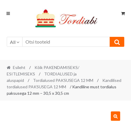
Skip
Skip
to
to
navigation
content
All
Esileht
/
Kõik PAKENDAMISEKS/
ESITLEMISEKS
/
TORDIALUSED ja
aluspapid
/
Tordialused PAKSUSEGA 12 MM
/
Kandilised
tordialused PAKSUSEGA 12 MM
/ Kandiline must tordialus
paksusega 12 mm – 30,5 x 30,5 cm