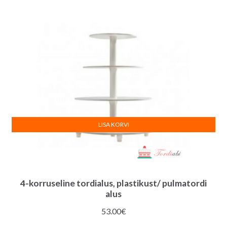
LISA KORVI
4-korruseline tordialus, plastikust/ pulmatordi
alus
53.00
€