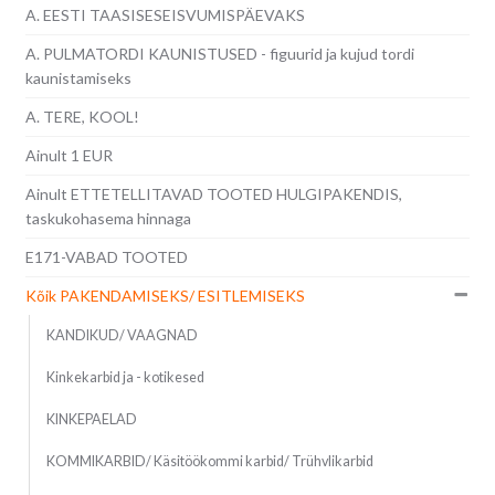
A. EESTI TAASISESEISVUMISPÄEVAKS
A. PULMATORDI KAUNISTUSED - figuurid ja kujud tordi
kaunistamiseks
A. TERE, KOOL!
Ainult 1 EUR
Ainult ETTETELLITAVAD TOOTED HULGIPAKENDIS,
taskukohasema hinnaga
E171-VABAD TOOTED
Kõik PAKENDAMISEKS/ ESITLEMISEKS
KANDIKUD/ VAAGNAD
Kinkekarbid ja - kotikesed
KINKEPAELAD
KOMMIKARBID/ Käsitöökommi karbid/ Trühvlikarbid