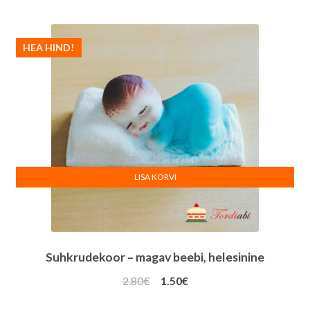
HEA HIND!
LISA KORVI
Suhkrudekoor – magav beebi, helesinine
Algne
Praegune
2.80
€
1.50
€
hind
hind