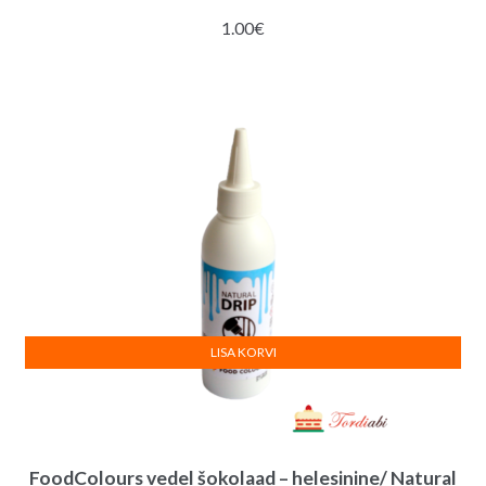
1.00
€
LISA KORVI
FoodColours vedel šokolaad – helesinine/ Natural