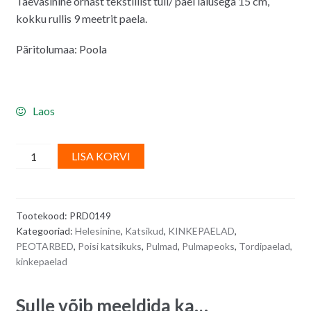
Taevasinine õrnast tekstiilist tüll/ pael laiusega 15 cm,
kokku rullis 9 meetrit paela.
Päritolumaa: Poola
Laos
Helesinine
A
LISA KORVI
tüll
l
SKY
t
BLUE/
e
Tootekood:
PRD0149
lai
r
Kategooriad:
Helesinine
,
Katsikud
,
KINKEPAELAD
,
pael,
n
PEOTARBED
,
Poisi katsikuks
,
Pulmad
,
Pulmapeoks
,
Tordipaelad,
laius
a
kinkepaelad
15
t
cm
i
Sulle võib meeldida ka…
-
v