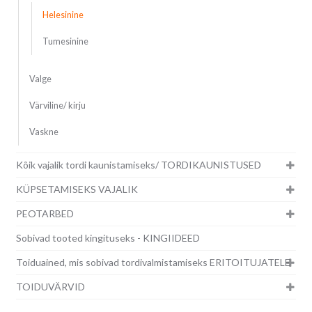
Helesinine
Tumesinine
Valge
Värviline/ kirju
Vaskne
Kõik vajalik tordi kaunistamiseks/ TORDIKAUNISTUSED
KÜPSETAMISEKS VAJALIK
PEOTARBED
Sobivad tooted kingituseks - KINGIIDEED
Toiduained, mis sobivad tordivalmistamiseks ERITOITUJATELE
TOIDUVÄRVID