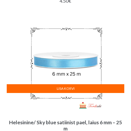
4.50
€
LISA KORVI
Helesinine/ Sky blue satiinist pael, laius 6 mm – 25
m