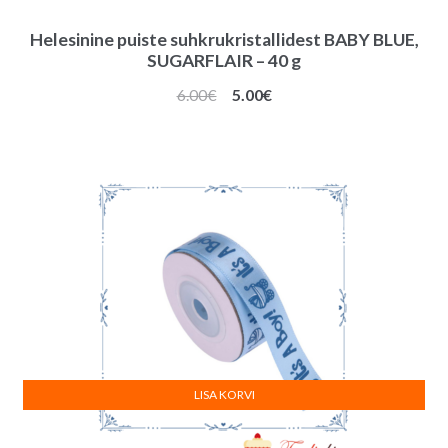
Helesinine puiste suhkrukristallidest BABY BLUE,
SUGARFLAIR – 40 g
Algne
Praegune
6.00
€
5.00
€
hind
hind
oli:
on:
6.00€.
5.00€.
LISA KORVI