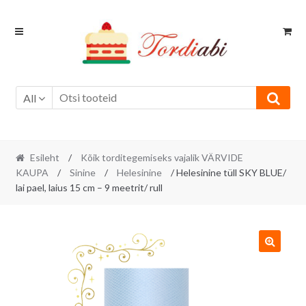
Skip
Skip
to
to
navigation
content
All
Esileht
/
Kõik torditegemiseks vajalik VÄRVIDE
KAUPA
/
Sinine
/
Helesinine
/ Helesinine tüll SKY BLUE/
lai pael, laius 15 cm – 9 meetrit/ rull