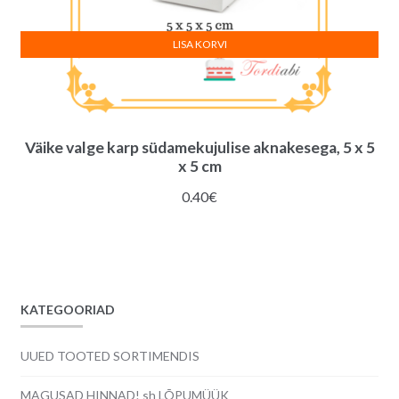
LISA KORVI
Väike valge karp südamekujulise aknakesega, 5 x 5
x 5 cm
0.40
€
KATEGOORIAD
UUED TOOTED SORTIMENDIS
MAGUSAD HINNAD! sh LÕPUMÜÜK