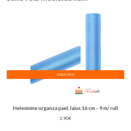
9
e
meetrit/
:
rull
quantity
LISA KORVI
Helesinine organza pael, laius 16 cm – 9 m/ rull
2.90
€