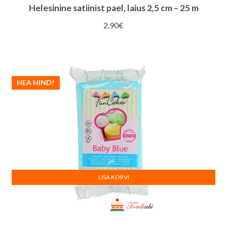
Helesinine satiinist pael, laius 2,5 cm – 25 m
2.90
€
HEA HIND!
LISA KORVI