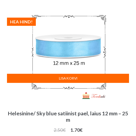
oli:
on:
2.80€.
1.50€.
HEA HIND!
LISA KORVI
Helesinine/ Sky blue satiinist pael, laius 12 mm – 25
m
Algne
Praegune
2.50
€
1.70
€