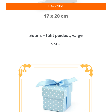
LISA KORVI
Suur E – täht puidust, valge
5.50
€