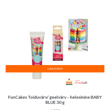
hind
hind
oli:
on:
2.50€.
1.70€.
LISA KORVI
FunCakes Toiduvärv/ geelvärv – helesinine BABY
BLUE 30 g