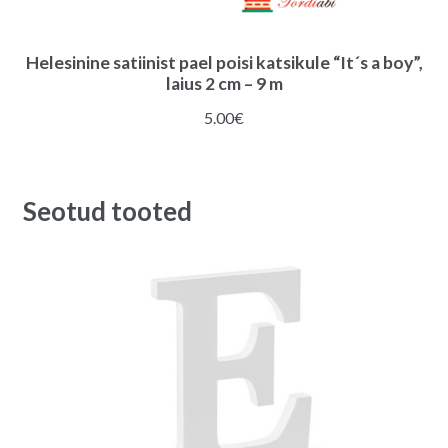
Helesinine satiinist pael poisi katsikule “It´s a boy”,
laius 2 cm – 9 m
5.00
€
Seotud tooted