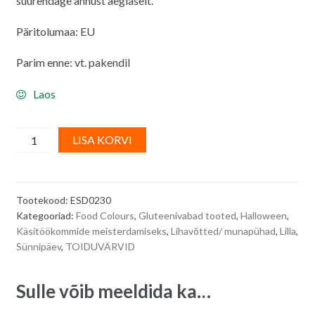
suurendage annust aeglaselt.
Päritolumaa: EU
Parim enne: vt. pakendil
Laos
Lilla
A
LISA KORVI
toiduvärv
l
tuubis
t
(geel)
e
Tootekood:
ESD0230
VIOLET
r
Kategooriad:
Food Colours
,
Gluteenivabad tooted
,
Halloween
,
SUPER
n
Käsitöökommide meisterdamiseks
,
Lihavõtted/ munapühad
,
Lilla
,
GEL
a
Sünnipäev
,
TOIDUVÄRVID
-
t
20
i
Sulle võib meeldida ka…
g
v
quantity
e