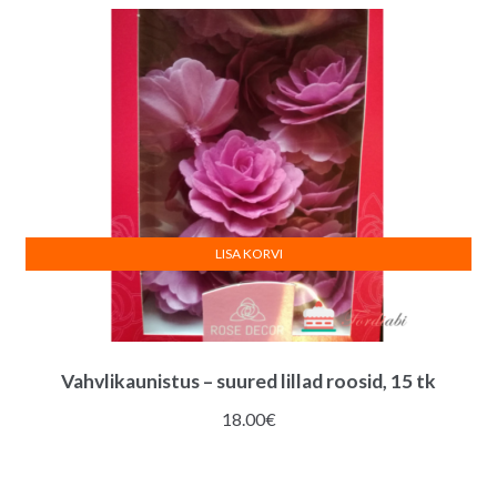
:
LISA KORVI
Vahvlikaunistus – suured lillad roosid, 15 tk
18.00
€