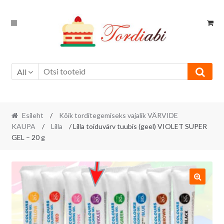
Skip
Skip
to
to
navigation
content
All
Esileht
/
Kõik torditegemiseks vajalik VÄRVIDE
KAUPA
/
Lilla
/ Lilla toiduvärv tuubis (geel) VIOLET SUPER
GEL – 20 g