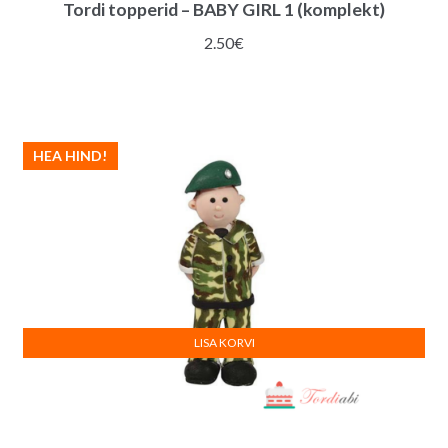
Tordi topperid – BABY GIRL 1 (komplekt)
2.50
€
HEA HIND!
LISA KORVI