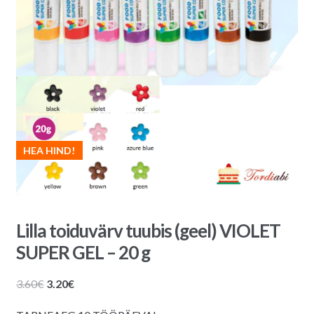
HEA HIND!
Lilla toiduvärv tuubis (geel) VIOLET
SUPER GEL – 20 g
Algne
Praegune
3.60
€
3.20
€
hind
hind