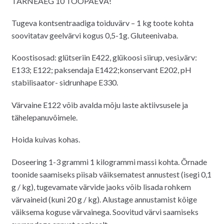
TARNEAEG 10 TÖÖPÄEVA!
oli:
on:
3.60€.
3.20€.
Tugeva kontsentraadiga toiduvärv – 1 kg toote kohta
soovitatav geelvärvi kogus 0,5-1g. Gluteenivaba.
Koostisosad: glütseriin E422, glükoosi siirup, vesi,värv:
E133; E122; paksendaja E1422;konservant E202, pH
stabilisaator- sidrunhape E330.
Värvaine E122 võib avalda mõju laste aktiivsusele ja
tähelepanuvõimele.
Hoida kuivas kohas.
Doseering 1-3 grammi 1 kilogrammi massi kohta. Õrnade
toonide saamiseks piisab väiksematest annustest (isegi 0,1
g / kg), tugevamate värvide jaoks võib lisada rohkem
värvaineid (kuni 20 g / kg). Alustage annustamist kõige
väiksema koguse värvainega. Soovitud värvi saamiseks