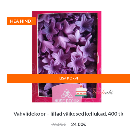
HEA HIND!
LISA KORVI
Vahvlidekoor – lillad väikesed kellukad, 400 tk
Algne
Praegune
26.00
€
24.00
€
hind
hind