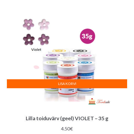
hind
hind
oli:
on:
27.00€.
25.00€.
LISA KORVI
Lilla toiduvärv (geel) VIOLET – 35 g
4.50
€