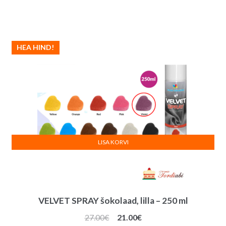
HEA HIND!
LISA KORVI
VELVET SPRAY šokolaad, lilla – 250 ml
Algne
Praegune
27.00
€
21.00
€