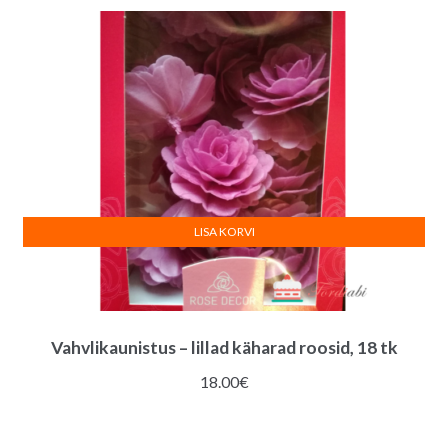
LISA KORVI
Vahvlikaunistus – lillad käharad roosid, 18 tk
18.00
€