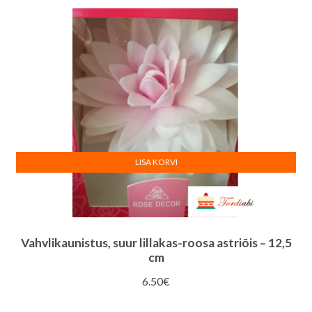
LISA KORVI
Vahvlikaunistus, suur lillakas-roosa astriõis – 12,5
cm
6.50
€