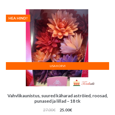
oli:
on:
26.00€.
24.00€.
HEA HIND!
LISA KORVI
Vahvlikaunistus, suured käharad astrõied, roosad,
punased ja lillad – 18 tk
Algne
Praegune
27.00
€
25.00
€