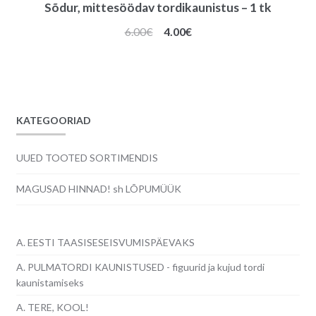
Sõdur, mittesöödav tordikaunistus – 1 tk
Algne
Praegune
6.00
€
4.00
€
hind
hind
oli:
on:
6.00€.
4.00€.
KATEGOORIAD
UUED TOOTED SORTIMENDIS
MAGUSAD HINNAD! sh LÕPUMÜÜK
A. EESTI TAASISESEISVUMISPÄEVAKS
A. PULMATORDI KAUNISTUSED - figuurid ja kujud tordi
kaunistamiseks
A. TERE, KOOL!