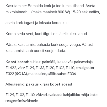
Kasutamine: Eemalda kork ja fooliumist tihend. Aseta
mikrolaineahju
(maksimaalselt 800 W) 15-20 sekundiks,
aseta kork tagasi ja
loksuta korralikult.
Korda seda seni, kuni tilguti on täielikult
sulanud.
Pärast kasutamist puhasta kork sooja veega.
Pärast
kasutamist saab uuesti soojendada.
Koostisosad
: suhkur, palmiõli, kakaovõi, paksendaja
E1422, värv E129, E133, E120, E102, E110, emulgaator
E322 (
SOJA
), maitseaine, säilitusaine: E306
Allergeenid:
paksus kirjas koostisosad
E129, E102, E110: võivad avaldada kahjulikku mõju laste
reageerimisvõimele