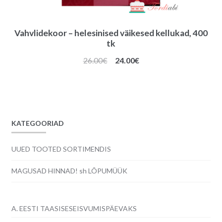
Vahvlidekoor – helesinised väikesed kellukad, 400
tk
Algne
Praegune
26.00
€
24.00
€
hind
hind
oli:
on:
26.00€.
24.00€.
KATEGOORIAD
UUED TOOTED SORTIMENDIS
MAGUSAD HINNAD! sh LÕPUMÜÜK
A. EESTI TAASISESEISVUMISPÄEVAKS