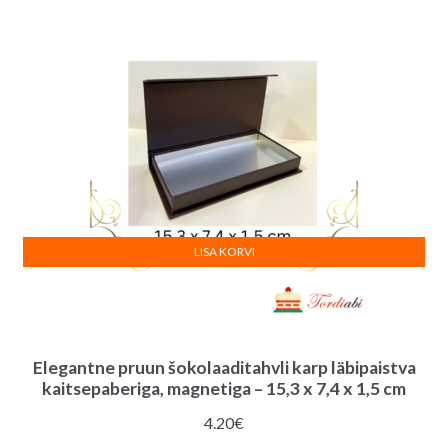
oli:
on:
14.00€.
12.00€.
LISA KORVI
Elegantne pruun šokolaaditahvli karp läbipaistva
kaitsepaberiga, magnetiga – 15,3 x 7,4 x 1,5 cm
4.20
€