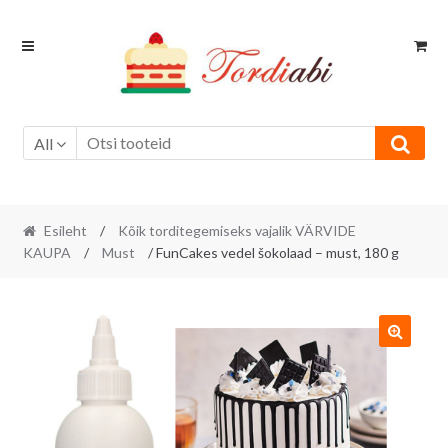
Skip
Skip
to
to
navigation
content
All
Esileht
/
Kõik torditegemiseks vajalik VÄRVIDE
KAUPA
/
Must
/ FunCakes vedel šokolaad – must, 180 g