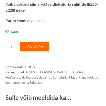
Võib sisaldada
piima
,
vääveldioksiidi ja sufiitide (E220-
E228)
jääke.
Parim enne
: vt. pakendil
Laos
FunCakes
A
LISA KORVI
vedel
l
šokolaad
t
-
e
Tootekood:
FC0109
must,
r
Kategooriad:
A. EESTI TAASISESEISVUMISPÄEVAKS
,
180
n
FunCakes
,
Halloween
,
Lisaained kondiitrile
,
Must
,
Pulgakookide
g
a
kaunistamiseks
,
Šokolaad
quantity
t
i
Sulle võib meeldida ka…
v
e