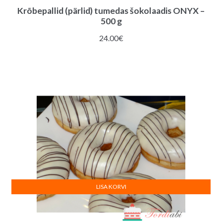
Krõbepallid (pärlid) tumedas šokolaadis ONYX –
500 g
24.00
€
LISA KORVI