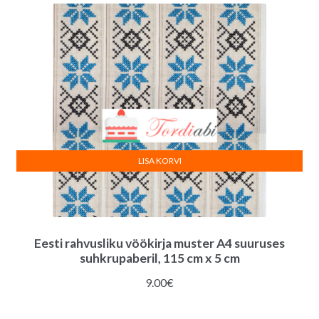
:
LISA KORVI
Eesti rahvusliku vöökirja muster A4 suuruses
suhkrupaberil, 115 cm x 5 cm
9.00
€