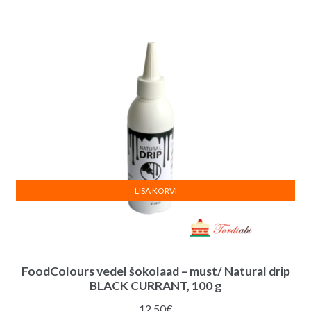
LISA KORVI
FoodColours vedel šokolaad – must/ Natural drip
BLACK CURRANT, 100 g
12.50
€