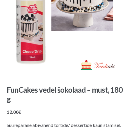
FunCakes vedel šokolaad – must, 180
g
12.00
€
Suurepärane abivahend tortide/ dessertide kaunistamisel.