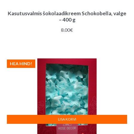
Kasutusvalmis šokolaadikreem Schokobella, valge
– 400 g
8.00
€
HEA HIND!
LISA KORVI