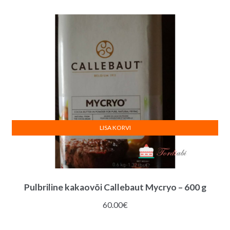
LISA KORVI
Pulbriline kakaovõi Callebaut Mycryo – 600 g
60.00
€