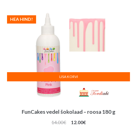
HEA HIND!
LISA KORVI
FunCakes vedel šokolaad – roosa 180 g
Algne
Praegune
14.00
€
12.00
€
hind
hind