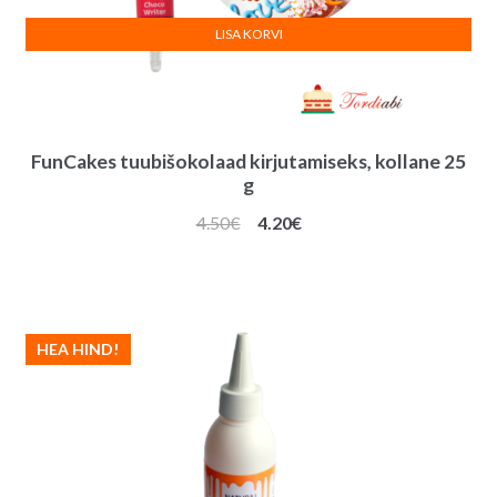
LISA KORVI
FunCakes tuubišokolaad kirjutamiseks, kollane 25
g
Algne
Praegune
4.50
€
4.20
€
hind
hind
oli:
on:
4.50€.
4.20€.
HEA HIND!