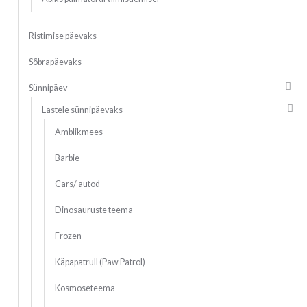
Ristimise päevaks
Sõbrapäevaks
Sünnipäev
Lastele sünnipäevaks
Ämblikmees
Barbie
Cars/ autod
Dinosauruste teema
Frozen
Käpapatrull (Paw Patrol)
Kosmoseteema