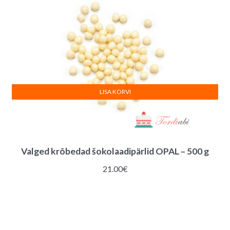
LISA KORVI
Valged krõbedad šokolaadipärlid OPAL – 500 g
21.00
€