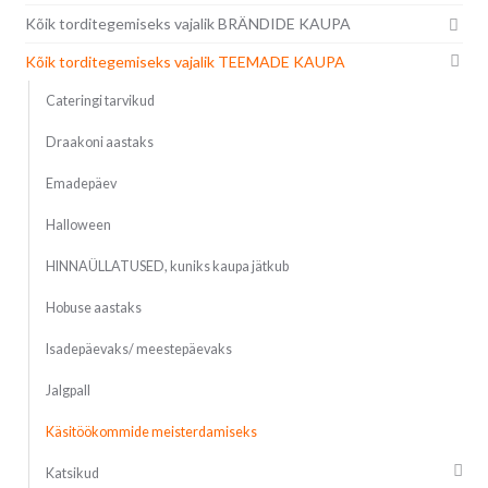
Kõik torditegemiseks vajalik BRÄNDIDE KAUPA
Kõik torditegemiseks vajalik TEEMADE KAUPA
Cateringi tarvikud
Draakoni aastaks
Emadepäev
Halloween
HINNAÜLLATUSED, kuniks kaupa jätkub
Hobuse aastaks
Isadepäevaks/ meestepäevaks
Jalgpall
Käsitöökommide meisterdamiseks
Katsikud