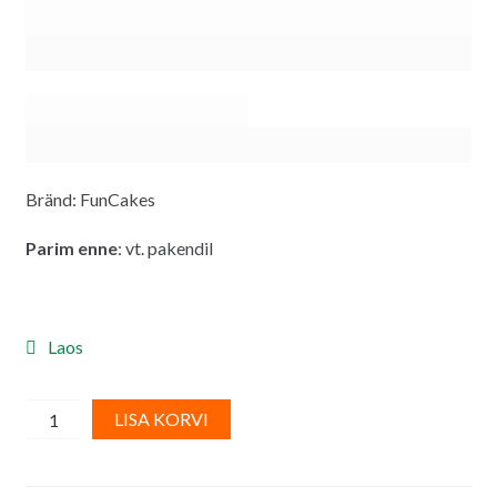
Bränd: FunCakes
Parim enne
: vt. pakendil
Laos
FunCakes
A
LISA KORVI
tuubišokolaad-
l
kirjutamiseks,
t
tumepruun
e