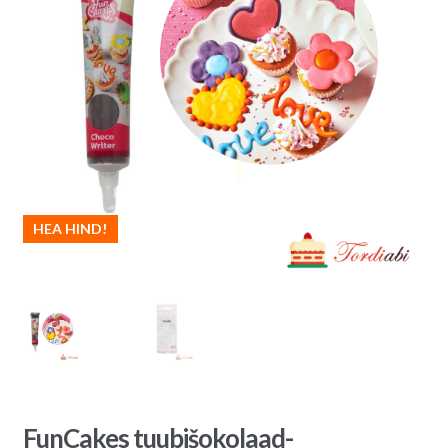
HEA HIND!
FunCakes tuubišokolaad-