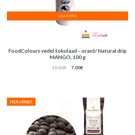
LISA KORVI
FoodColours vedel šokolaad – oranž/ Natural drip
MANGO, 100 g
Algne
Praegune
11.50
€
7.00
€
hind
hind
oli:
on:
11.50€.
7.00€.
HEA HIND!