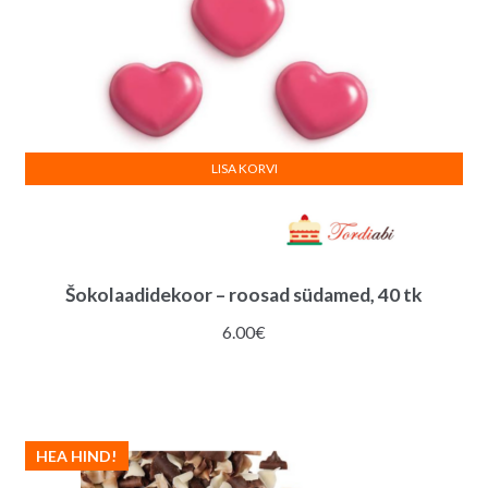
LISA KORVI
Šokolaadidekoor – roosad südamed, 40 tk
6.00
€
HEA HIND!