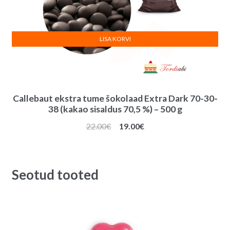
LISA KORVI
Callebaut ekstra tume šokolaad Extra Dark 70-30-
38 (kakao sisaldus 70,5 %) – 500 g
Algne
Praegune
22.00
€
19.00
€
hind
hind
oli:
on:
22.00€.
19.00€.
Seotud tooted