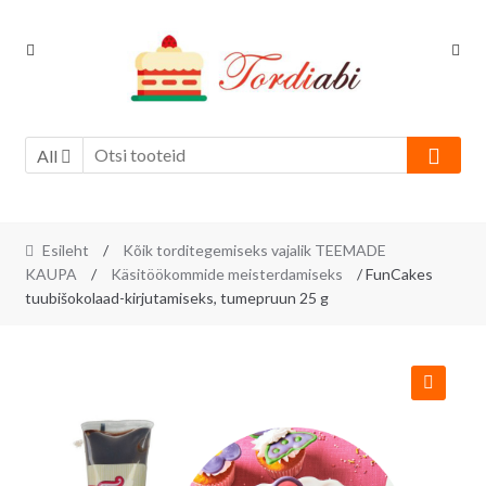
Skip
Skip
to
to
navigation
content
All
Esileht
/
Kõik torditegemiseks vajalik TEEMADE
KAUPA
/
Käsitöökommide meisterdamiseks
/ FunCakes
tuubišokolaad-kirjutamiseks, tumepruun 25 g