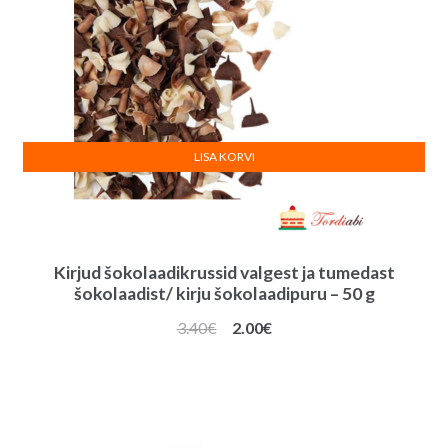
LISA KORVI
Kirjud šokolaadikrussid valgest ja tumedast
šokolaadist/ kirju šokolaadipuru – 50 g
Algne
Praegune
3.40
€
2.00
€
hind
hind
oli:
on:
3.40€.
2.00€.