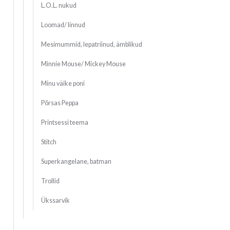
L.O.L. nukud
Loomad/ linnud
Mesimummid, lepatriinud, ämblikud
Minnie Mouse/ Mickey Mouse
Minu väike poni
Põrsas Peppa
Printsessi teema
Stitch
Superkangelane, batman
Trollid
Ükssarvik