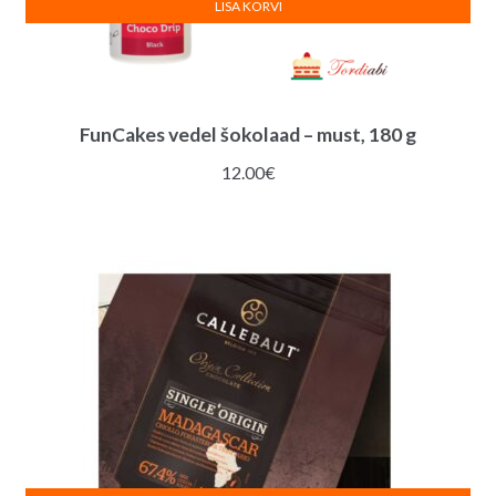
LISA KORVI
FunCakes vedel šokolaad – must, 180 g
12.00
€