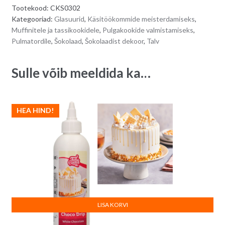
Tootekood:
CKS0302
25
r
Kategooriad:
Glasuurid
,
Käsitöökommide meisterdamiseks
,
g
n
Muffinitele ja tassikookidele
,
Pulgakookide valmistamiseks
,
quantity
a
Pulmatordile
,
Šokolaad
,
Šokolaadist dekoor
,
Talv
t
i
Sulle võib meeldida ka…
v
e
:
HEA HIND!
LISA KORVI