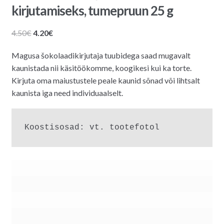
kirjutamiseks, tumepruun 25 g
Algne
Praegune
4.50
€
4.20
€
hind
hind
Magusa šokolaadikirjutaja tuubidega saad mugavalt
oli:
on:
kaunistada nii käsitöökomme, koogikesi kui ka torte.
4.50€.
4.20€.
Kirjuta oma maiustustele peale kaunid sõnad või lihtsalt
kaunista iga need individuaalselt.
Koostisosad: vt. tootefotol