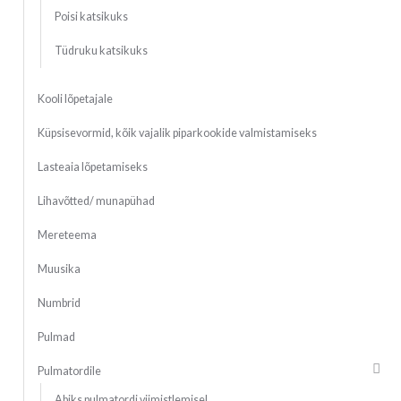
Poisi katsikuks
Tüdruku katsikuks
Kooli lõpetajale
Küpsisevormid, kõik vajalik piparkookide valmistamiseks
Lasteaia lõpetamiseks
Lihavõtted/ munapühad
Mereteema
Muusika
Numbrid
Pulmad
Pulmatordile
Abiks pulmatordi viimistlemisel