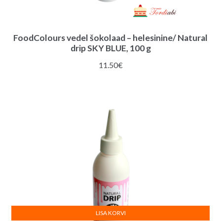
FoodColours vedel šokolaad – helesinine/ Natural
drip SKY BLUE, 100 g
11.50
€
LISA KORVI