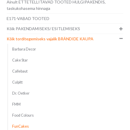
Ainult ETTETELLITAVAD TOOTED HULGIPAKENDIS,
taskukohasema hinnaga
E171-VABAD TOOTED
Kõik PAKENDAMISEKS/ ESITLEMISEKS
Kõik torditegemiseks vajalik BRÄNDIDE KAUPA
Barbara Decor
Cake Star
Callebaut
Culpitt
Dr. Oetker
FMM
Food Colours
FunCakes