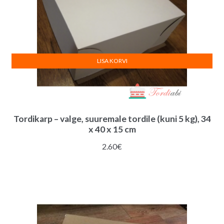
LISA KORVI
Tordikarp – valge, suuremale tordile (kuni 5 kg), 34
x 40 x 15 cm
2.60
€