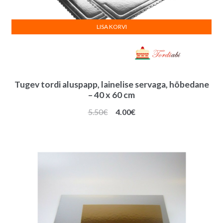
LISA KORVI
Tugev tordi aluspapp, lainelise servaga, hõbedane
– 40 x 60 cm
Algne
Praegune
5.50
€
4.00
€
hind
hind
oli:
on:
5.50€.
4.00€.