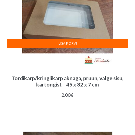
LISA KORVI
Tordikarp/kringlikarp aknaga, pruun, valge sisu,
kartongist – 45 x 32 x 7 cm
2.00
€