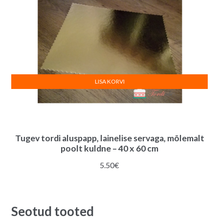
LISA KORVI
Tugev tordi aluspapp, lainelise servaga, mõlemalt
poolt kuldne – 40 x 60 cm
5.50
€
Seotud tooted