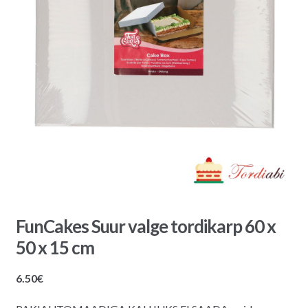
FunCakes Suur valge tordikarp 60 x
50 x 15 cm
6.50
€