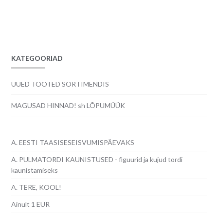
hind
hind
oli:
on:
0.50€.
0.30€.
KATEGOORIAD
UUED TOOTED SORTIMENDIS
MAGUSAD HINNAD! sh LÕPUMÜÜK
A. EESTI TAASISESEISVUMISPÄEVAKS
A. PULMATORDI KAUNISTUSED - figuurid ja kujud tordi
kaunistamiseks
A. TERE, KOOL!
Ainult 1 EUR