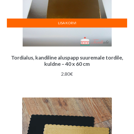
LISA KORVI
Tordialus, kandiline aluspapp suuremale tordile,
kuldne – 40 x 60 cm
2.80
€