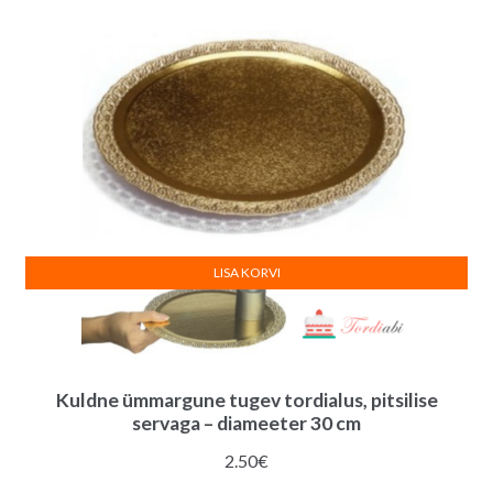
LISA KORVI
Kuldne ümmargune tugev tordialus, pitsilise
servaga – diameeter 30 cm
2.50
€