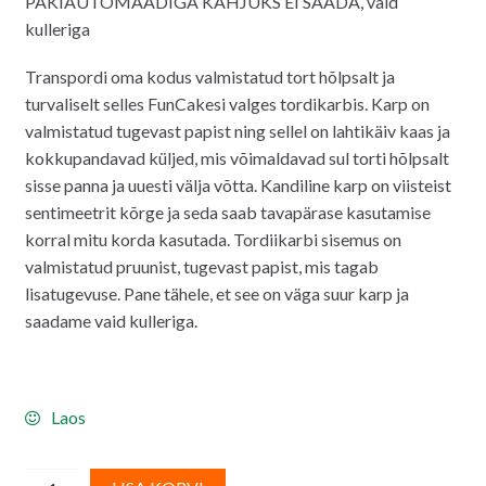
PAKIAUTOMAADIGA KAHJUKS EI SAADA, vaid
kulleriga
Transpordi oma kodus valmistatud tort hõlpsalt ja
turvaliselt selles FunCakesi valges tordikarbis. Karp on
valmistatud tugevast papist ning sellel on lahtikäiv kaas ja
kokkupandavad küljed, mis võimaldavad sul torti hõlpsalt
sisse panna ja uuesti välja võtta. Kandiline karp on viisteist
sentimeetrit kõrge ja seda saab tavapärase kasutamise
korral mitu korda kasutada. Tordiikarbi sisemus on
valmistatud pruunist, tugevast papist, mis tagab
lisatugevuse. Pane tähele, et see on väga suur karp ja
saadame vaid kulleriga.
Laos
FunCakes
A