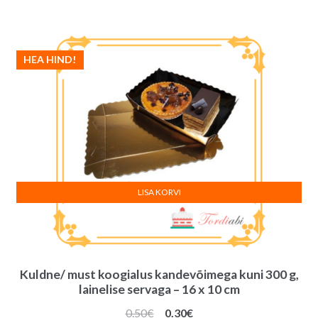
HEA HIND!
LISA KORVI
Kuldne/ must koogialus kandevõimega kuni 300 g,
lainelise servaga – 16 x 10 cm
Algne
Praegune
0.50
€
0.30
€