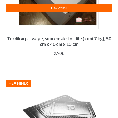
LISA KORVI
Tordikarp – valge, suuremale tordile (kuni 7 kg), 50
cm x 40 cm x 15 cm
2.90
€
HEA HIND!