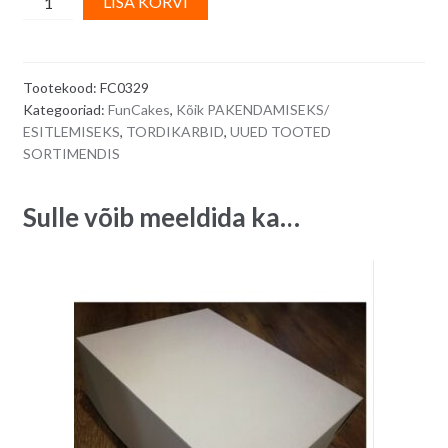
LISA KORVI
Suur
l
valge
t
tordikarp
e
Tootekood:
FC0329
60
r
Kategooriad:
FunCakes
,
Kõik PAKENDAMISEKS/
x
n
ESITLEMISEKS
,
TORDIKARBID
,
UUED TOOTED
50
a
SORTIMENDIS
x
t
15
i
Sulle võib meeldida ka…
cm
v
quantity
e
: