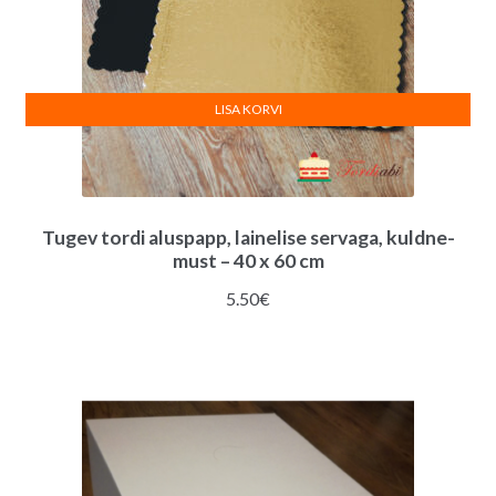
LISA KORVI
Tugev tordi aluspapp, lainelise servaga, kuldne-
must – 40 x 60 cm
5.50
€