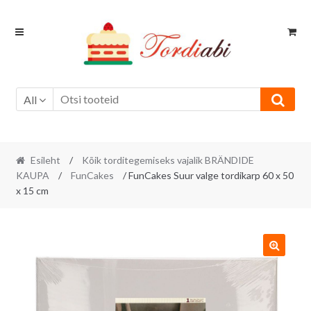
Skip
Skip
to
to
navigation
content
All
Esileht
/
Kõik torditegemiseks vajalik BRÄNDIDE
KAUPA
/
FunCakes
/ FunCakes Suur valge tordikarp 60 x 50
x 15 cm