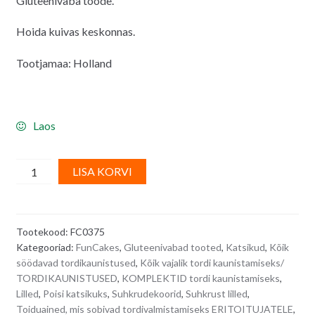
Gluteenivaba toode.
Hoida kuivas keskonnas.
Tootjamaa: Holland
Laos
FunCakes
A
LISA KORVI
suhkrudekoorid,
l
valged
t
lilleõied
e
Tootekood:
FC0375
kollastest
r
Kategooriad:
FunCakes
,
Gluteenivabad tooted
,
Katsikud
,
Kõik
pärlitest
n
söödavad tordikaunistused
,
Kõik vajalik tordi kaunistamiseks/
südamikuga
a
TORDIKAUNISTUSED
,
KOMPLEKTID tordi kaunistamiseks
,
-
t
Lilled
,
Poisi katsikuks
,
Suhkrudekoorid
,
Suhkrust lilled
,
12
i
Toiduained, mis sobivad tordivalmistamiseks ERITOITUJATELE
,