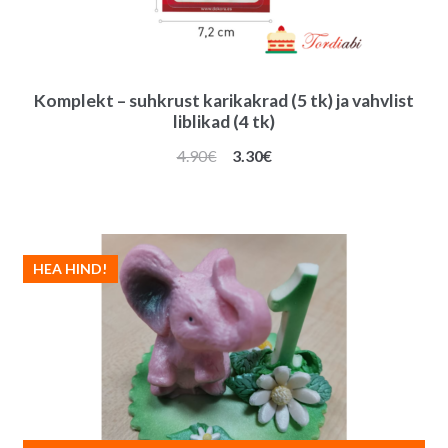
Komplekt – suhkrust karikakrad (5 tk) ja vahvlist
liblikad (4 tk)
Algne
Praegune
4.90
€
3.30
€
hind
hind
oli:
on:
4.90€.
3.30€.
HEA HIND!