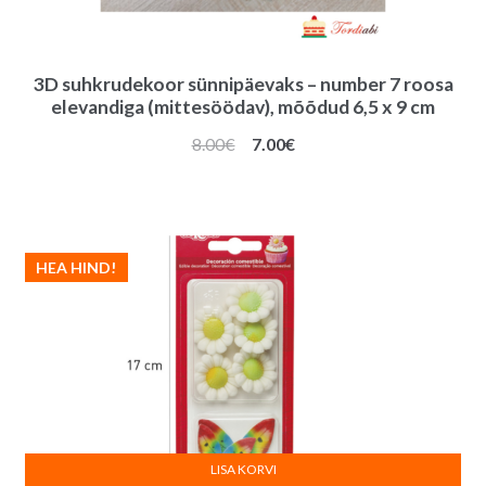
3D suhkrudekoor sünnipäevaks – number 7 roosa
elevandiga (mittesöödav), mõõdud 6,5 x 9 cm
Algne
Praegune
8.00
€
7.00
€
hind
hind
oli:
on:
8.00€.
7.00€.
HEA HIND!
LISA KORVI