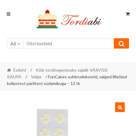
Skip
Skip
to
to
navigation
content
All
Esileht
/
Kõik torditegemiseks vajalik VÄRVIDE
KAUPA
/
Valge
/ FunCakes suhkrudekoorid, valged lilleõied
kollastest pärlitest südamikuga – 12 tk