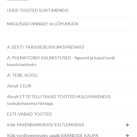
UUED TOOTED SORTIMENDIS
MAGUSAD HINNAD! sh LÕPUMÜÜK
A. EESTI TAASISESEISVUMISPÄEVAKS
A. PULMATORDI KAUNISTUSED - figuurid ja kujud tordi
kaunistamiseks
A. TERE, KOOL!
Ainult 1 EUR
Ainult ETTETELLITAVAD TOOTED HULGIPAKENDIS,
taskukohasema hinnaga
E171-VABAD TOOTED
Kõik PAKENDAMISEKS/ ESITLEMISEKS
Kõik torditegemiseks vajalik BRÄNDIDE KAUPA