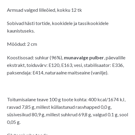
Armsad valged lilleõied, kokku 12 tk
Sobivad hästi tortide, kookidele ja tassikookidele
kaunistuseks.
Mõõdud: 2 cm
Koostisosad: suhkur (96%),
munavalge pulber
, päevalille
ekstrakt, toiduvärv: E120, E163, vesi, stabilisaator: E336,
paksendaja: E414, naturaalne maitseaine (vanilje).
Toitumisalane teave 100 g toote kohta: 400 kcal/1674 kJ,
rasvad 7,85 g, millest küllastunud rasvhapped 0,0 g,
süsivesikud 80,9 g, millest suhkrud 69,8 g, valgud 0.1 g, sool
0,05 g.