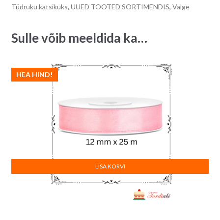
Tüdruku katsikuks
,
UUED TOOTED SORTIMENDIS
,
Valge
tk
v
quantity
e
:
Sulle võib meeldida ka…
HEA HIND!
LISA KORVI