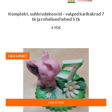
Komplekt, suhkrudekoorid – valged karikakrad 7
tk ja rohelised lehed 5 tk
4.90
€
HEA HIND!
LISA KORVI