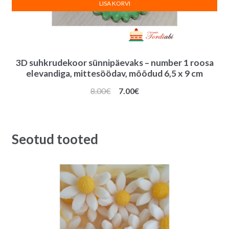
LISA KORVI
3D suhkrudekoor sünnipäevaks – number 1 roosa
elevandiga, mittesöödav, mõõdud 6,5 x 9 cm
Algne
Praegune
8.00
€
7.00
€
hind
hind
oli:
on:
8.00€.
7.00€.
Seotud tooted