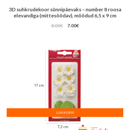
3D suhkrudekoor sünnipäevaks – number 8 roosa
elevandiga (mittesöödav), mõõdud 6,5 x 9 cm
Algne
Praegune
8.00
€
7.00
€
hind
hind
oli:
on:
8.00€.
7.00€.
LISA KORVI