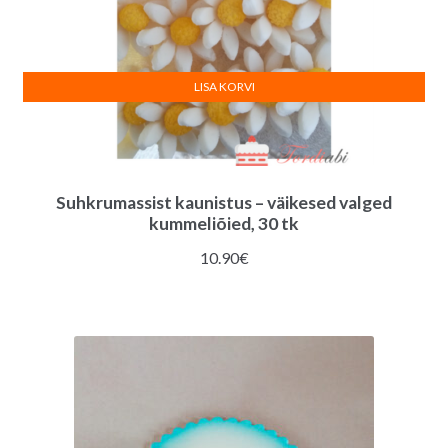
LISA KORVI
Suhkrumassist kaunistus – väikesed valged
kummeliõied, 30 tk
10.90
€