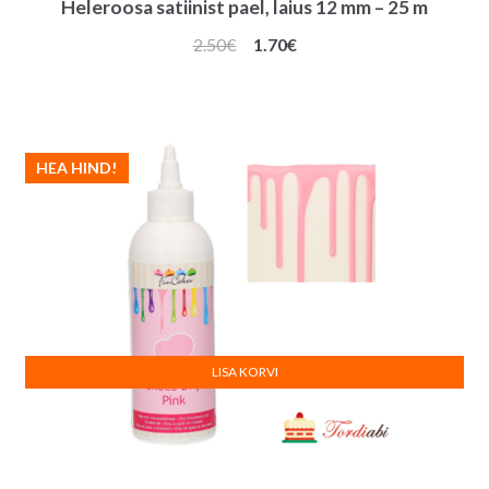
Heleroosa satiinist pael, laius 12 mm – 25 m
Algne
Praegune
2.50
€
1.70
€
hind
hind
oli:
on:
2.50€.
1.70€.
HEA HIND!
LISA KORVI