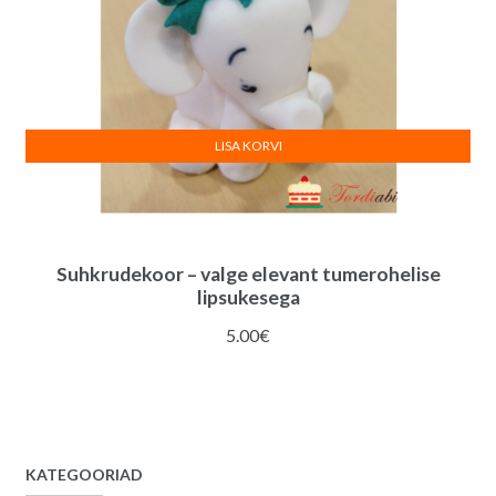
LISA KORVI
Suhkrudekoor – valge elevant tumerohelise
lipsukesega
5.00
€
KATEGOORIAD