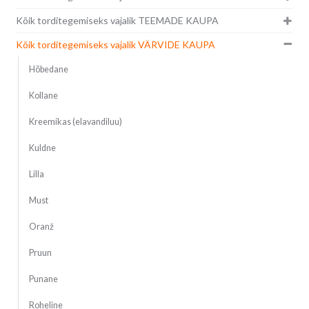
Kõik torditegemiseks vajalik TEEMADE KAUPA
Kõik torditegemiseks vajalik VÄRVIDE KAUPA
Hõbedane
Kollane
Kreemikas (elavandiluu)
Kuldne
Lilla
Must
Oranž
Pruun
Punane
Roheline