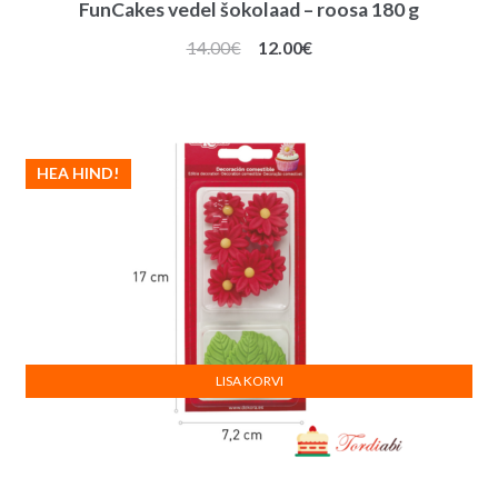
FunCakes vedel šokolaad – roosa 180 g
Algne
Praegune
14.00
€
12.00
€
hind
hind
oli:
on:
14.00€.
12.00€.
HEA HIND!
LISA KORVI