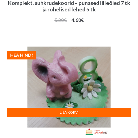
Komplekt, suhkrudekoorid – punased lilleõied 7 tk
ja rohelised lehed 5 tk
Algne
Praegune
5.20
€
4.60
€
hind
hind
oli:
on:
5.20€.
4.60€.
HEA HIND!
LISA KORVI