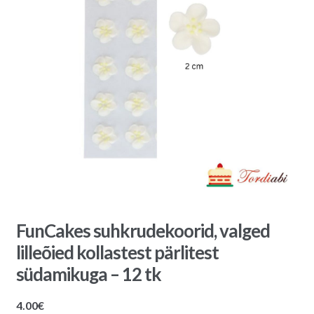
FunCakes suhkrudekoorid, valged
lilleõied kollastest pärlitest
südamikuga – 12 tk
4.00
€