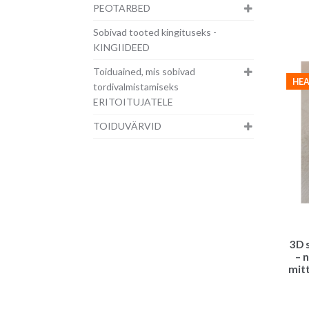
PEOTARBED
Sobivad tooted kingituseks -
KINGIIDEED
Toiduained, mis sobivad
HEA
tordivalmistamiseks
ERITOITUJATELE
TOIDUVÄRVID
3D 
– 
mit