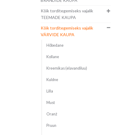
BRÄNDIDE KAUPA
Kõik torditegemiseks vajalik
TEEMADE KAUPA
Kõik torditegemiseks vajalik
VÄRVIDE KAUPA
Hõbedane
Kollane
Kreemikas (elavandiluu)
Kuldne
Lilla
Must
Oranž
Pruun