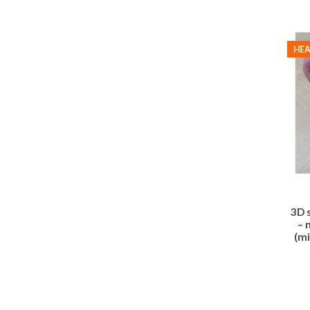
HEA
3D 
– 
(mi