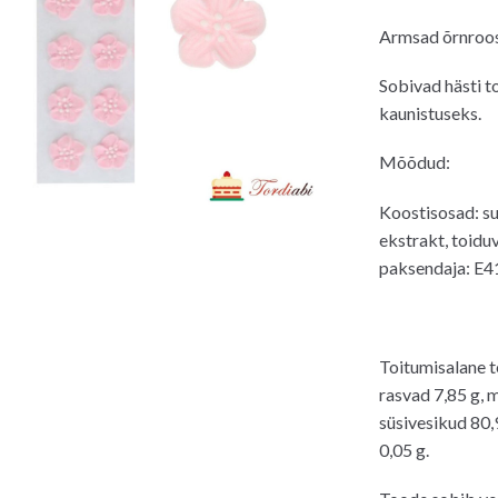
Armsad õrnroosa
Sobivad hästi t
kaunistuseks.
Mõõdud:
Koostisosad: s
ekstrakt, toiduv
paksendaja: E41
Toitumisalane t
rasvad 7,85 g, m
süsivesikud 80,9
0,05 g.