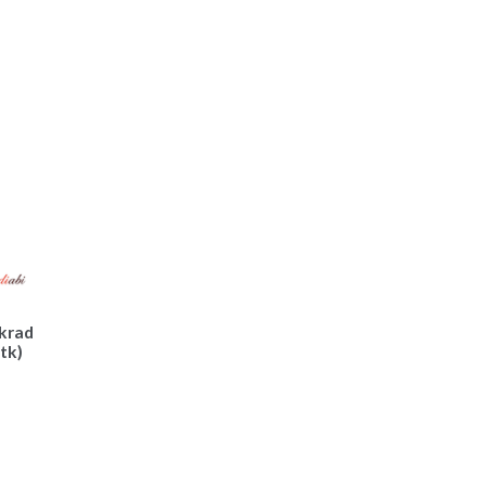
akrad
 tk)
une