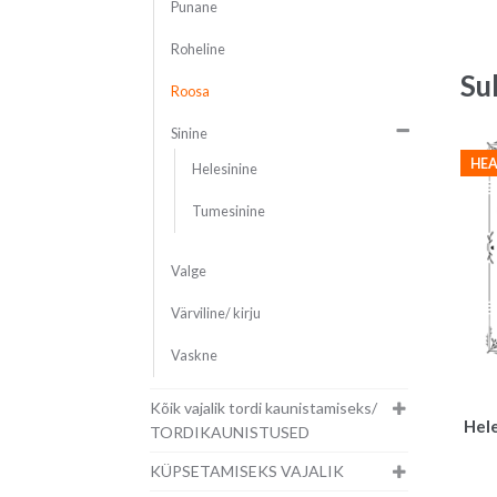
Punane
Roheline
Su
Roosa
Sinine
HEA
Helesinine
Tumesinine
Valge
Värviline/ kirju
Vaskne
Kõik vajalik tordi kaunistamiseks/
Hele
TORDIKAUNISTUSED
KÜPSETAMISEKS VAJALIK