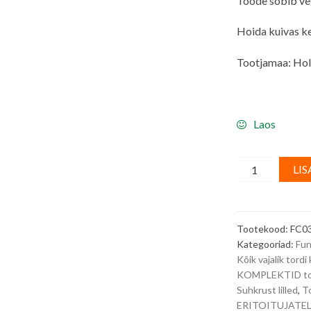
Toode sobib veg
Hoida kuivas k
Tootjamaa: Hol
Laos
FunCakes
LIS
suhkrudekoori
õrnroosad
lilleõied
Tootekood:
FC0
valgetest
Kategooriad:
Fu
pärlitest
Kõik vajalik to
südamikuga
KOMPLEKTID tor
-
Suhkrust lilled
,
To
12
ERITOITUJATE