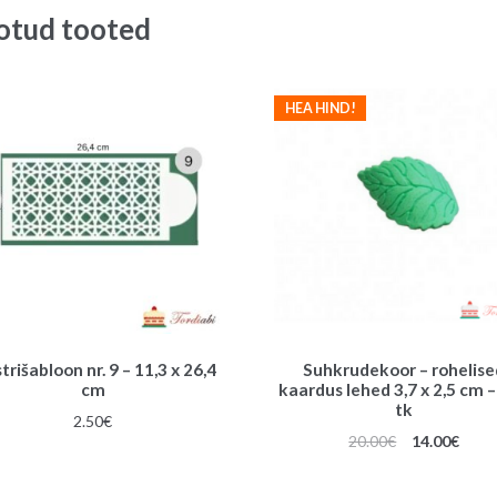
8.00€.
7.00€.
otud tooted
HEA HIND!
rišabloon nr. 9 – 11,3 x 26,4
Suhkrudekoor – rohelise
cm
kaardus lehed 3,7 x 2,5 cm 
tk
2.50
€
Algne
Prae
20.00
€
14.00
€
hind
hind
oli:
on: