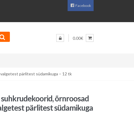
Facebook
0.00€
valgetest pärlitest südamikuga – 12 tk
suhkrudekoorid, õrnroosad
valgetest pärlitest südamikuga