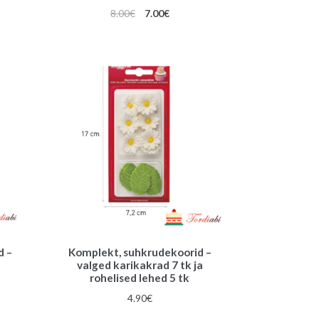
Algne
Praegune
8.00
€
7.00
€
hind
hind
€.
oli:
on:
8.00€.
7.00€.
d –
Komplekt, suhkrudekoorid –
valged karikakrad 7 tk ja
rohelised lehed 5 tk
une
4.90
€