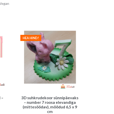
Vegan
v
e
:
HEA HIND!
 –
3D suhkrudekoor sünnipäevaks
– number 7 roosa elevandiga
(mittesöödav), mõõdud 6,5 x 9
gune
cm