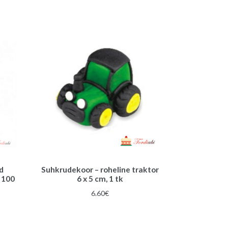
d
Suhkrudekoor – roheline traktor
– 100
6 x 5 cm, 1 tk
6.60
€
gune