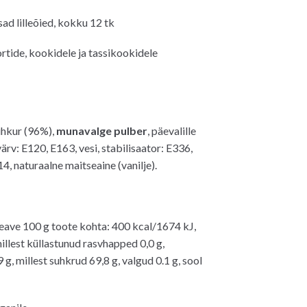
d lilleõied, kokku 12 tk
ortide, kookidele ja tassikookidele
uhkur (96%),
munavalge pulber
, päevalille
ärv: E120, E163, vesi, stabilisaator: E336,
4, naturaalne maitseaine (vanilje).
eave 100 g toote kohta: 400 kcal/1674 kJ,
illest küllastunud rasvhapped 0,0 g,
 g, millest suhkrud 69,8 g, valgud 0.1 g, sool