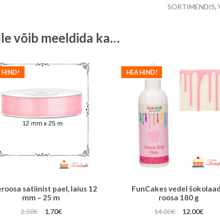
SORTIMENDIS
,
tk
quantity
lle võib meeldida ka…
 HIND!
HEA HIND!
roosa satiinist pael, laius 12
FunCakes vedel šokolaad
mm – 25 m
roosa 180 g
Algne
Praegune
Algne
Prae
2.50
€
1.70
€
14.00
€
12.00
€