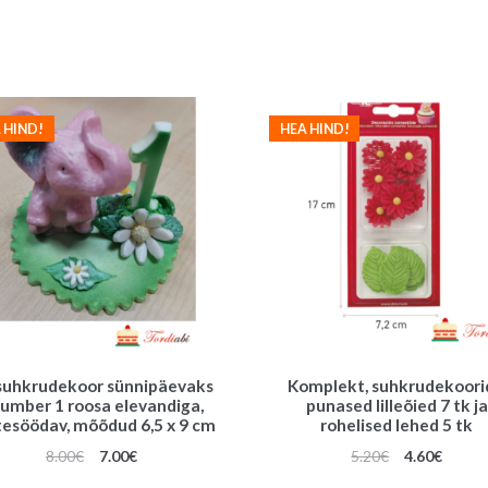
hind
hind
hind
hind
oli:
on:
oli:
on:
2.50€.
1.70€.
14.00€.
12.00
 HIND!
HEA HIND!
suhkrudekoor sünnipäevaks
Komplekt, suhkrudekoori
number 1 roosa elevandiga,
punased lilleõied 7 tk ja
tesöödav, mõõdud 6,5 x 9 cm
rohelised lehed 5 tk
Algne
Praegune
Algne
Praeg
8.00
€
7.00
€
5.20
€
4.60
€
hind
hind
hind
hind