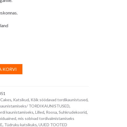
anile.
eskonnas.
land
A
A KORVI
d,
l
t
e
351
r
nCakes
,
Katsikud
,
Kõik söödavad tordikaunistused
,
n
rdi kaunistamiseks/ TORDIKAUNISTUSED
,
a
di kaunistamiseks
,
Lilled
,
Roosa
,
Suhkrudekoorid
,
t
iduained, mis sobivad tordivalmistamiseks
i
LE
,
Tüdruku katsikuks
,
UUED TOOTED