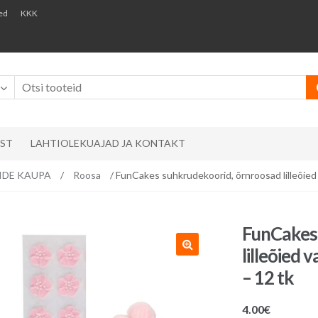
ed
KKK
AST
LAHTIOLEKUAJAD JA KONTAKT
RVIDE KAUPA
/
Roosa
/ FunCakes suhkrudekoorid, õrnroosad lilleõied 
FunCakes 
lilleõied 
– 12 tk
4.00
€