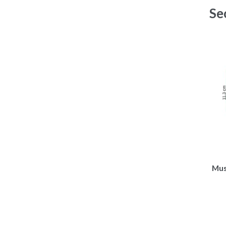
Se
Must