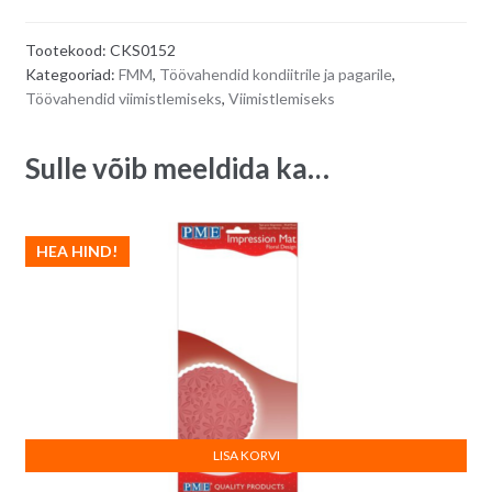
/vintage/
t
matid
e
Tootekood:
CKS0152
2
r
Kategooriad:
FMM
,
Töövahendid kondiitrile ja pagarile
,
tk
n
Töövahendid viimistlemiseks
,
Viimistlemiseks
quantity
a
t
Sulle võib meeldida ka…
i
v
e
:
HEA HIND!
LISA KORVI