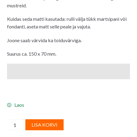
mustreid.
Kuidas seda matti kasutada: rulli välja tükk martsipani või
fondanti, aseta matt selle peale ja vajuta.
Joone saab värvida ka toiduvärviga.
Suurus ca. 150 x 70 mm.
Laos
FMM
A
LISA KORVI
pitsimustri
l