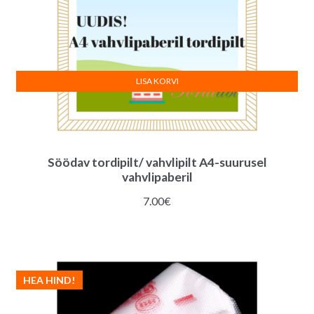
LISA KORVI
Söödav tordipilt/ vahvlipilt A4-suurusel
vahvlipaberil
7.00
€
HEA HIND!