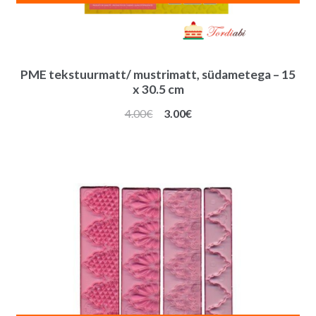
PME tekstuurmatt/ mustrimatt, südametega – 15
x 30.5 cm
Algne
Praegune
4.00
€
3.00
€
hind
hind
oli:
on:
4.00€.
3.00€.