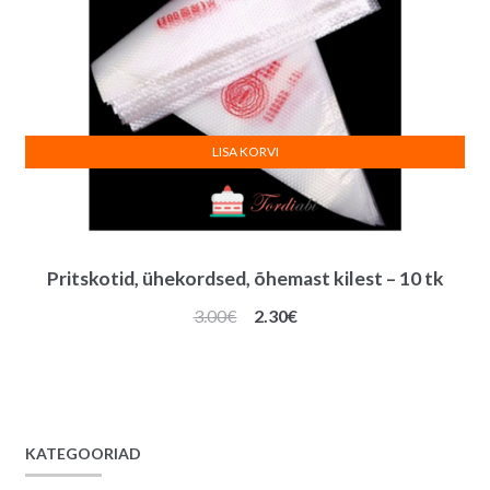
LISA KORVI
Pritskotid, ühekordsed, õhemast kilest – 10 tk
Algne
Praegune
3.00
€
2.30
€
hind
hind
oli:
on:
3.00€.
2.30€.
KATEGOORIAD