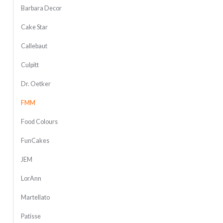
Barbara Decor
Cake Star
Callebaut
Culpitt
Dr. Oetker
FMM
Food Colours
FunCakes
JEM
LorAnn
Martellato
Patisse