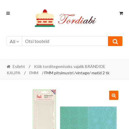
Skip
Skip
to
to
navigation
content
All
Esileht
/
Kõik torditegemiseks vajalik BRÄNDIDE
KAUPA
/
FMM
/ FMM pitsimustri /vintage/ matid 2 tk