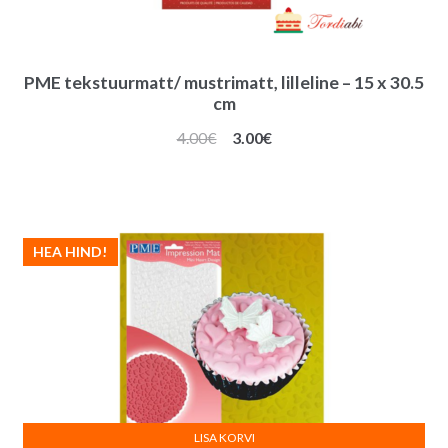
PME tekstuurmatt/ mustrimatt, lilleline – 15 x 30.5
cm
Algne
Praegune
4.00
€
3.00
€
hind
hind
oli:
on:
4.00€.
3.00€.
HEA HIND!
LISA KORVI