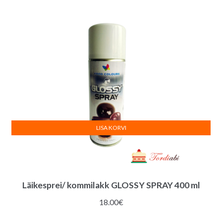
oli:
on:
8.50€.
7.90€.
LISA KORVI
Läikesprei/ kommilakk GLOSSY SPRAY 400 ml
18.00
€