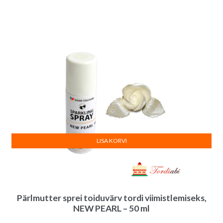
hind
hind
oli:
on:
6.50€.
6.20€.
LISA KORVI
Pärlmutter sprei toiduvärv tordi viimistlemiseks,
NEW PEARL – 50 ml