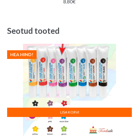
8.80
€
Seotud tooted
HEA HIND!
LISA KORVI