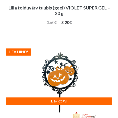
Lilla toiduvärv tuubis (geel) VIOLET SUPER GEL –
20 g
Algne
Praegune
3.60
€
3.20
€
hind
hind
oli:
on:
3.60€.
3.20€.
HEA HIND!
LISA KORVI