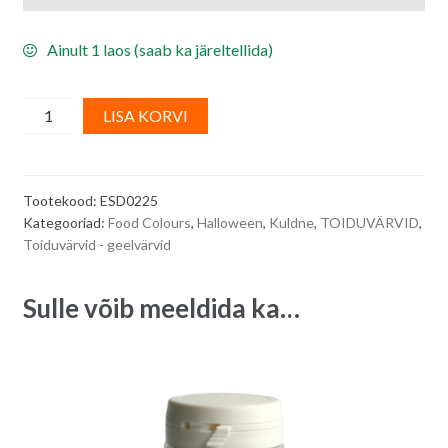
Ainult 1 laos (saab ka järeltellida)
Dekoreerimispasta/
A
LISA KORVI
kaunistusgeel
l
LETTER-
t
LACE,
e
Tootekood:
ESD0225
kuldne
r
Kategooriad:
Food Colours
,
Halloween
,
Kuldne
,
TOIDUVÄRVID
,
90
n
Toiduvärvid - geelvärvid
g
a
quantity
t
Sulle võib meeldida ka…
i
v
e
: