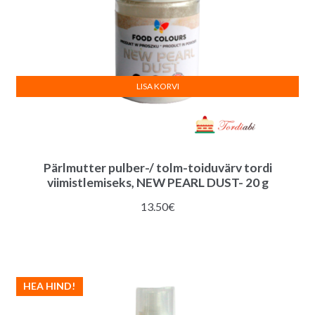
LISA KORVI
Pärlmutter pulber-/ tolm-toiduvärv tordi
viimistlemiseks, NEW PEARL DUST- 20 g
13.50
€
HEA HIND!