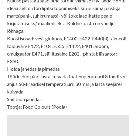
Kuldse pastaga saad oma tordile viimase lihvi anda. Sobib
ideaalselt nii tordipitsi toonimiseks kui niisama pinsliga
martsipani-, suhkrumassi- või šokolaadikatte peale
kirjutamiseks/ maalimiseks. ´Kuldne pasta on vanilje
lõhnaga.
Koostisosad: vesi, glükoos, E1400, E422, E440(ii) taimeõli,
toiduvärv E172, E104, E555, E1422, E401, aroom,
emulgaator E471, säilitusaine E202, , ph stabilisaator:
E330.
Hoida jahedas ja pimedas
Töödeldud pind lasta kuivada toatemperatuuril 8 tundi või
ahjus 60-kraadisel temperatuuril 30 min ja lasta seejärel
kuivada.
Säilitada jahedas.
Tootja: Food Colours (Poola)