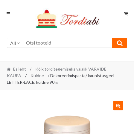
Skip
Skip
to
to
navigation
content
All
Esileht
/
Kõik torditegemiseks vajalik VÄRVIDE
KAUPA
/
Kuldne
/ Dekoreerimispasta/ kaunistusgeel
LETTER-LACE, kuldne 90 g