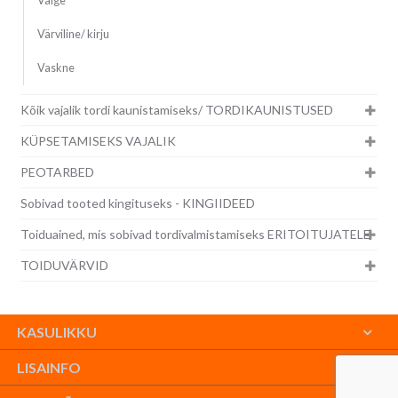
Valge
Värviline/ kirju
Vaskne
Kõik vajalik tordi kaunistamiseks/ TORDIKAUNISTUSED
KÜPSETAMISEKS VAJALIK
PEOTARBED
Sobivad tooted kingituseks - KINGIIDEED
Toiduained, mis sobivad tordivalmistamiseks ERITOITUJATELE
TOIDUVÄRVID
KASULIKKU
LISAINFO