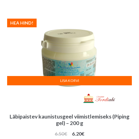
HEA HIND!
LISA KORVI
Läbipaistev kaunistusgeel viimistlemiseks (Piping
gel) – 200 g
Algne
Praegune
6.50
€
6.20
€