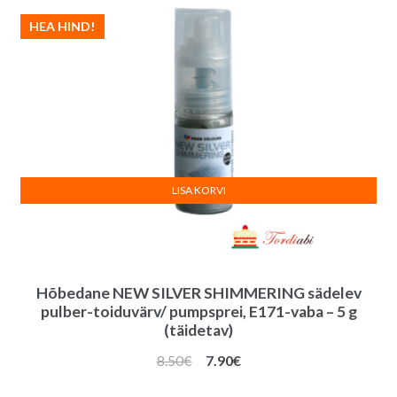
HEA HIND!
LISA KORVI
Hõbedane NEW SILVER SHIMMERING sädelev
pulber-toiduvärv/ pumpsprei, E171-vaba – 5 g
(täidetav)
Algne
Praegune
8.50
€
7.90
€
hind
hind