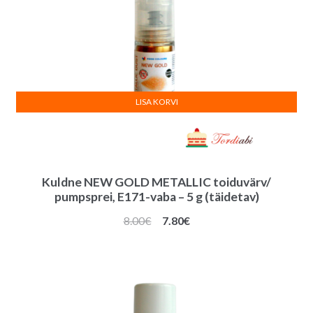
LISA KORVI
Kuldne NEW GOLD METALLIC toiduvärv/
pumpsprei, E171-vaba – 5 g (täidetav)
Algne
Praegune
8.00
€
7.80
€
hind
hind
oli:
on:
8.00€.
7.80€.