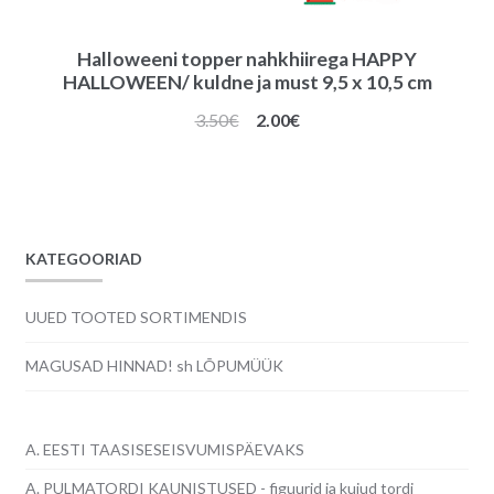
Halloweeni topper nahkhiirega HAPPY
HALLOWEEN/ kuldne ja must 9,5 x 10,5 cm
Algne
Praegune
3.50
€
2.00
€
hind
hind
oli:
on:
3.50€.
2.00€.
KATEGOORIAD
UUED TOOTED SORTIMENDIS
MAGUSAD HINNAD! sh LÕPUMÜÜK
A. EESTI TAASISESEISVUMISPÄEVAKS
A. PULMATORDI KAUNISTUSED - figuurid ja kujud tordi