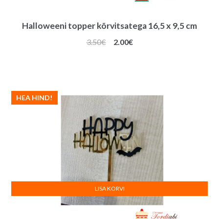
Halloweeni topper kõrvitsatega 16,5 x 9,5 cm
Algne
Praegune
3.50
€
2.00
€
hind
hind
oli:
on:
3.50€.
2.00€.
HEA HIND!
LISA KORVI