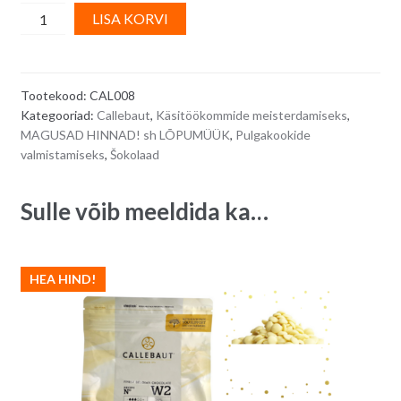
Callebaut
A
LISA KORVI
ekstra
l
tume
t
šokolaad
e
Tootekood:
CAL008
Extra
r
Kategooriad:
Callebaut
,
Käsitöökommide meisterdamiseks
,
Dark
n
MAGUSAD HINNAD! sh LÕPUMÜÜK
,
Pulgakookide
70-
a
valmistamiseks
,
Šokolaad
30-
t
38
i
Sulle võib meeldida ka…
(kakao
v
sisaldus
e
70,5
:
HEA HIND!
%)
-
500
g
quantity