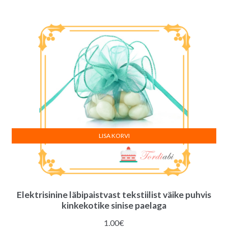
oli:
on:
3.60€.
3.20€.
LISA KORVI
Elektrisinine läbipaistvast tekstiilist väike puhvis
kinkekotike sinise paelaga
1.00
€