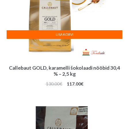
LISA KORVI
Callebaut GOLD, karamelli šokolaadi nööbid 30,4
% – 2,5 kg
Algne
Praegune
130.00
€
117.00
€
hind
hind
oli:
on:
130.00€.
117.00€.