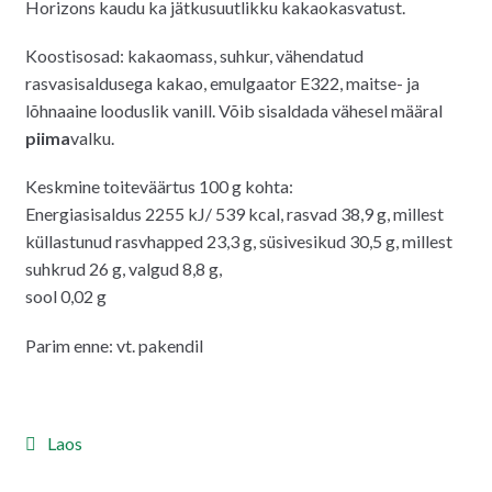
Horizons kaudu ka jätkusuutlikku kakaokasvatust.
Koostisosad: kakaomass, suhkur, vähendatud
rasvasisaldusega kakao, emulgaator E322, maitse- ja
lõhnaaine looduslik vanill. Võib sisaldada vähesel määral
piima
valku.
Keskmine toiteväärtus 100 g kohta:
Energiasisaldus 2255 kJ/ 539 kcal, rasvad 38,9 g, millest
küllastunud rasvhapped 23,3 g, süsivesikud 30,5 g, millest
suhkrud 26 g, valgud 8,8 g,
sool 0,02 g
Parim enne: vt. pakendil
Laos