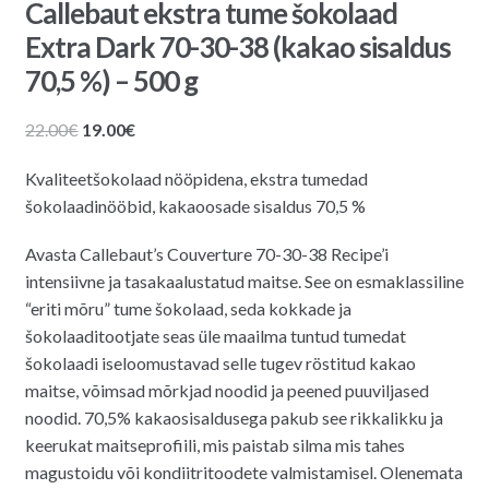
Callebaut ekstra tume šokolaad
Extra Dark 70-30-38 (kakao sisaldus
70,5 %) – 500 g
Algne
Praegune
22.00
€
19.00
€
hind
hind
Kvaliteetšokolaad nööpidena, ekstra tumedad
oli:
on:
šokolaadinööbid, kakaoosade sisaldus 70,5 %
22.00€.
19.00€.
Avasta Callebaut’s Couverture 70-30-38 Recipe’i
intensiivne ja tasakaalustatud maitse. See on esmaklassiline
“eriti mõru” tume šokolaad, seda kokkade ja
šokolaaditootjate seas üle maailma tuntud tumedat
šokolaadi iseloomustavad selle tugev röstitud kakao
maitse, võimsad mõrkjad noodid ja peened puuviljased
noodid. 70,5% kakaosisaldusega pakub see rikkalikku ja
keerukat maitseprofiili, mis paistab silma mis tahes
magustoidu või kondiitritoodete valmistamisel. Olenemata