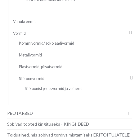
Vahukreemid
Vormid
Kommivormid/ šokolaadivormid
Metallvormid
Plastvormid, pitsatvormid
Silikoonvormid
Silikoonist pressvormid ja veinerid
PEOTARBED
Sobivad tooted kingituseks - KINGIIDEED
Toiduained, mis sobivad tordivalmistamiseks ERITOITUJATELE