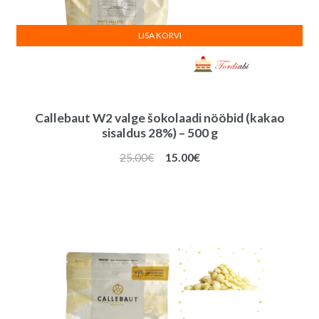
LISA KORVI
Callebaut W2 valge šokolaadi nööbid (kakao
sisaldus 28%) – 500 g
Algne
Praegune
25.00
€
15.00
€
hind
hind
oli:
on:
25.00€.
15.00€.