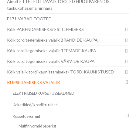
Ainult ETTETELLITAVAD TOOTED HULGIPAKENDIS,
taskukohasema hinnaga
E171-VABAD TOOTED
Kõik PAKENDAMISEKS/ ESITLEMISEKS
Kõik torditegemiseks vajalik BRÄNDIDE KAUPA
Kõik torditegemiseks vajalik TEEMADE KAUPA
Kõik torditegemiseks vajalik VÄRVIDE KAUPA
Kõik vajalik tordi kaunistamiseks/ TORDIKAUNISTUSED
KÜPSETAMISEKS VAJALIK
ELEKTRILISED KÜPSETUSSEADMED
Kokariided/ kondiitri riided
Küpsetusvormid
Muffinivormid paberist