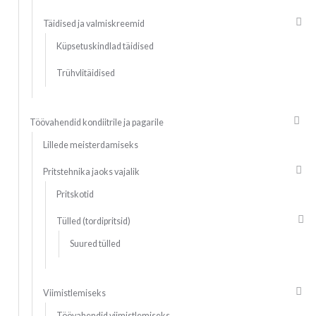
Täidised ja valmiskreemid
Küpsetuskindlad täidised
Trühvlitäidised
Töövahendid kondiitrile ja pagarile
Lillede meisterdamiseks
Pritstehnika jaoks vajalik
Pritskotid
Tülled (tordipritsid)
Suured tülled
Viimistlemiseks
Töövahendid viimistlemiseks