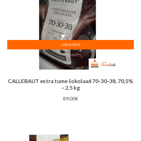
LISA KORVI
CALLEBAUT extra tume šokolaad 70-30-38, 70,5%
– 2,5 kg
89.00
€