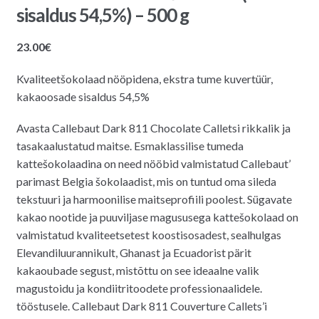
sisaldus 54,5%) – 500 g
23.00
€
Kvaliteetšokolaad nööpidena, ekstra tume kuvertüür,
kakaoosade sisaldus 54,5%
Avasta Callebaut Dark 811 Chocolate Calletsi rikkalik ja
tasakaalustatud maitse. Esmaklassilise tumeda
kattešokolaadina on need nööbid valmistatud Callebaut’
parimast Belgia šokolaadist, mis on tuntud oma sileda
tekstuuri ja harmoonilise maitseprofiili poolest. Sügavate
kakao nootide ja puuviljase magususega kattešokolaad on
valmistatud kvaliteetsetest koostisosadest, sealhulgas
Elevandiluurannikult, Ghanast ja Ecuadorist pärit
kakaoubade segust, mistõttu on see ideaalne valik
magustoidu ja kondiitritoodete professionaalidele.
tööstusele. Callebaut Dark 811 Couverture Callets’i