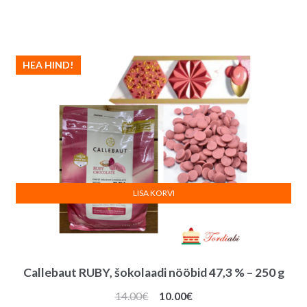
HEA HIND!
LISA KORVI
Callebaut RUBY, šokolaadi nööbid 47,3 % – 250 g
Algne
Praegune
14.00
€
10.00
€