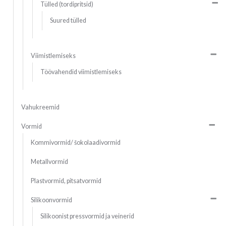
Tülled (tordipritsid)
Suured tülled
Viimistlemiseks
Töövahendid viimistlemiseks
Vahukreemid
Vormid
Kommivormid/ šokolaadivormid
Metallvormid
Plastvormid, pitsatvormid
Silikoonvormid
Silikoonist pressvormid ja veinerid