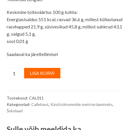
Keskmine toiteväärtus 100 g kohta:
Energiasisaldus 551 kcal, rasvad 36,6 g, millest küllastunud
rasvhapped 21,9 g, süsivesikud 45,8 g, millest suhkrud 43,1
g, valgud 5,1 g,
sool 0,01 g
Saadaval ka järeltellimisel
Callebaut
A
LISA KORVI
811
l
tume
t
šokolaad
e
Tootekood:
CAL011
(kakao
r
Kategooriad:
Callebaut
,
Käsitöökommide meisterdamiseks
,
sisaldus
n
Šokolaad
54,5%)
a
-
t
Sulle võib meeldida ka…
500
i