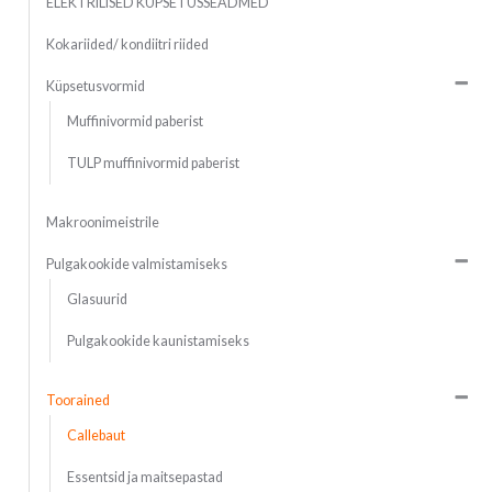
ELEKTRILISED KÜPSETUSSEADMED
Kokariided/ kondiitri riided
Küpsetusvormid
Muffinivormid paberist
TULP muffinivormid paberist
Makroonimeistrile
Pulgakookide valmistamiseks
Glasuurid
Pulgakookide kaunistamiseks
Toorained
Callebaut
Essentsid ja maitsepastad