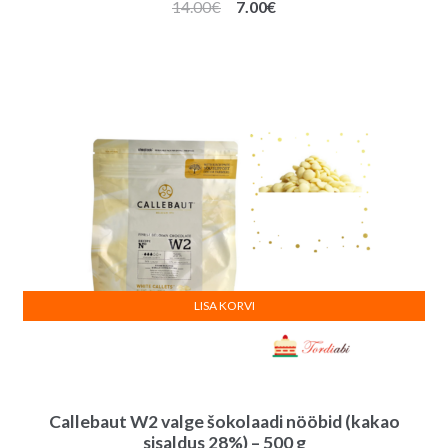
Algne
Praegune
14.00
€
7.00
€
hind
hind
oli:
on:
14.00€.
7.00€.
LISA KORVI
Callebaut W2 valge šokolaadi nööbid (kakao
sisaldus 28%) – 500 g