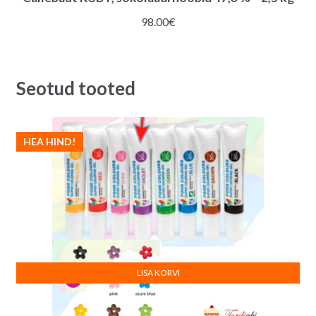
98.00
€
Seotud tooted
HEA HIND!
LISA KORVI