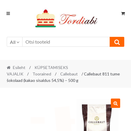
Skip
Skip
to
to
navigation
content
All
Esileht
/
KÜPSETAMISEKS
VAJALIK
/
Toorained
/
Callebaut
/ Callebaut 811 tume
šokolaad (kakao sisaldus 54,5%) – 500 g