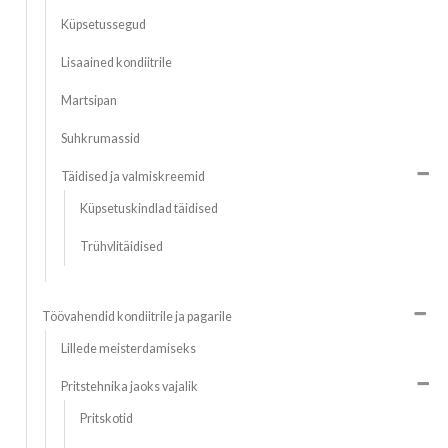
Küpsetussegud
Lisaained kondiitrile
Martsipan
Suhkrumassid
Täidised ja valmiskreemid
Küpsetuskindlad täidised
Trühvlitäidised
Töövahendid kondiitrile ja pagarile
Lillede meisterdamiseks
Pritstehnika jaoks vajalik
Pritskotid