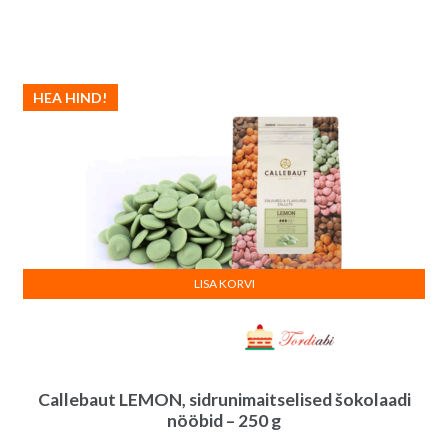
hind
hind
oli:
on:
14.00€.
10.00€.
HEA HIND!
LISA KORVI
Callebaut LEMON, sidrunimaitselised šokolaadi
nööbid – 250 g