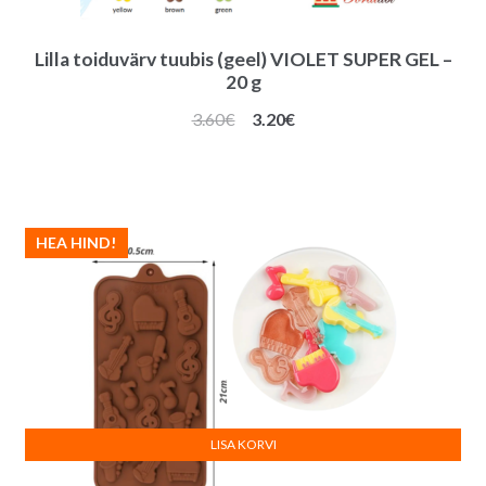
Lilla toiduvärv tuubis (geel) VIOLET SUPER GEL –
20 g
Algne
Praegune
3.60
€
3.20
€
hind
hind
oli:
on:
3.60€.
3.20€.
HEA HIND!
LISA KORVI