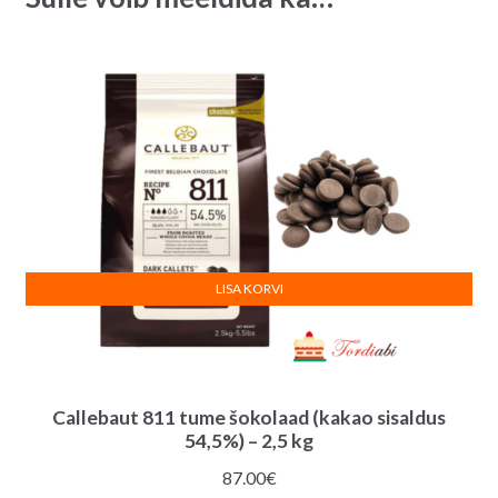
g
v
quantity
e
:
LISA KORVI
Callebaut 811 tume šokolaad (kakao sisaldus
54,5%) – 2,5 kg
87.00
€