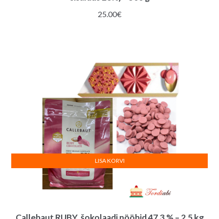
25.00
€
LISA KORVI
Callebaut RUBY, šokolaadi nööbid 47,3 % – 2,5 kg