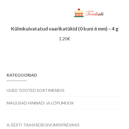
Külmkuivatatud vaarikatükid (0 kuni 6 mm) – 4 g
1.20
€
KATEGOORIAD
UUED TOOTED SORTIMENDIS
MAGUSAD HINNAD! sh LÕPUMÜÜK
A. EESTI TAASISESEISVUMISPÄEVAKS