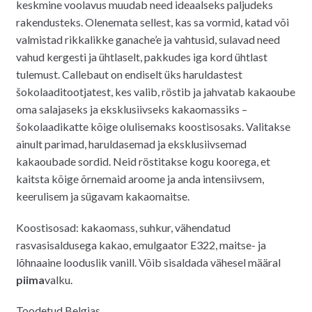
keskmine voolavus muudab need ideaalseks paljudeks
rakendusteks. Olenemata sellest, kas sa vormid, katad või
valmistad rikkalikke ganache’e ja vahtusid, sulavad need
vahud kergesti ja ühtlaselt, pakkudes iga kord ühtlast
tulemust. Callebaut on endiselt üks haruldastest
šokolaaditootjatest, kes valib, röstib ja jahvatab kakaoube
oma salajaseks ja eksklusiivseks kakaomassiks –
šokolaadikatte kõige olulisemaks koostisosaks. Valitakse
ainult parimad, haruldasemad ja eksklusiivsemad
kakaoubade sordid. Neid röstitakse kogu koorega, et
kaitsta kõige õrnemaid aroome ja anda intensiivsem,
keerulisem ja sügavam kakaomaitse.
Koostisosad: kakaomass, suhkur, vähendatud
rasvasisaldusega kakao, emulgaator E322, maitse- ja
lõhnaaine looduslik vanill. Võib sisaldada vähesel määral
piima
valku.
Toodetud Belgias.