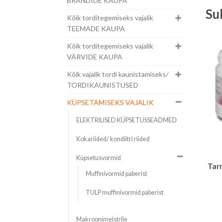
BRÄNDIDE KAUPA
Su
Kõik torditegemiseks vajalik
TEEMADE KAUPA
Kõik torditegemiseks vajalik
VÄRVIDE KAUPA
Kõik vajalik tordi kaunistamiseks/
TORDIKAUNISTUSED
KÜPSETAMISEKS VAJALIK
ELEKTRILISED KÜPSETUSSEADMED
Kokariided/ kondiitri riided
Küpsetusvormid
Tar
Muffinivormid paberist
TULP muffinivormid paberist
Makroonimeistrile