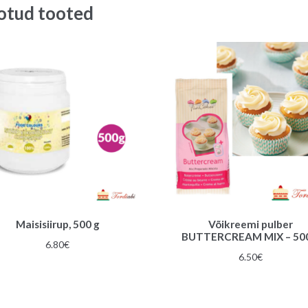
otud tooted
Maisisiirup, 500 g
Võikreemi pulber
BUTTERCREAM MIX – 500
6.80
€
6.50
€