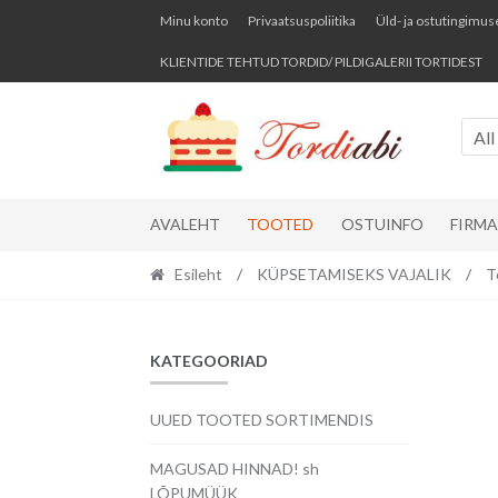
Skip
Skip
Minu konto
Privaatsuspoliitika
Üld- ja ostutingimus
to
to
KLIENTIDE TEHTUD TORDID/ PILDIGALERII TORTIDEST
navigation
content
All
AVALEHT
TOOTED
OSTUINFO
FIRM
Esileht
/
KÜPSETAMISEKS VAJALIK
/
T
KATEGOORIAD
UUED TOOTED SORTIMENDIS
MAGUSAD HINNAD! sh
LÕPUMÜÜK