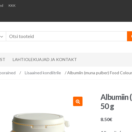
ed
KKK
AST
LAHTIOLEKUAJAD JA KONTAKT
oorained
/
Lisaained kondiitrile
/ Albumiin (muna pulber) Food Colour
Albumiin 
50 g
8.50
€