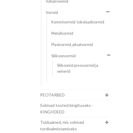
Vahukreemid
Vormid
Kommivormid/ šokolaadivormid
Metallvormid
Plastvormid, pitsatvormid
Silikoonvormid
Silikoonist pressvormid ja
veinerid
PEOTARBED
Sobivad tooted kingituseks -
KINGIIDEED
Toiduained, mis sobivad
tordivalmistamiseks