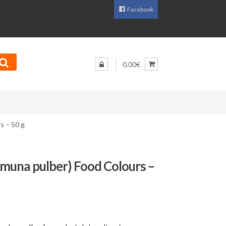
Facebook
0.00€
s – 50 g
(muna pulber) Food Colours –