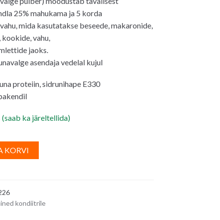
valge pulber) moodustab tavalisest
ndla 25% mahukama ja 5 korda
vahu, mida kasutatakse beseede, makaronide,
, kookide, vahu,
lettide jaoks.
navalge asendaja vedelal kujul
na proteiin, sidrunihape E330
 pakendil
 (saab ka järeltellida)
A
A KORVI
l
t
e
226
r
ined kondiitrile
n