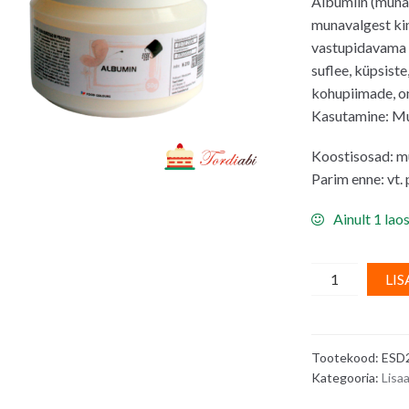
Albumiin (muna
munavalgest ki
vastupidavama 
suflee, küpsiste
kohupiimade, om
Kasutamine: Mu
Koostisosad: mu
Parim enne: vt.
Ainult 1 laos
Albumiin
LIS
(muna
pulber)
Food
Tootekood:
ESD
Colours
Kategooria:
Lisaa
-