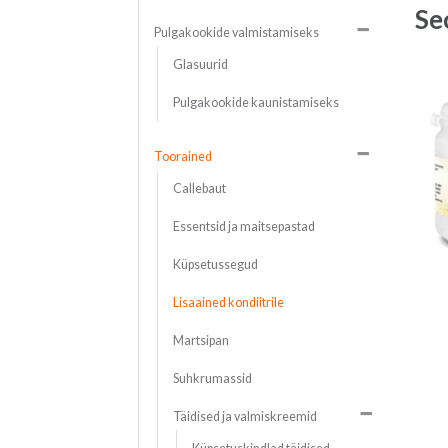
Se
Pulgakookide valmistamiseks
Glasuurid
Pulgakookide kaunistamiseks
Toorained
Callebaut
Essentsid ja maitsepastad
Küpsetussegud
Lisaained kondiitrile
Martsipan
Suhkrumassid
Täidised ja valmiskreemid