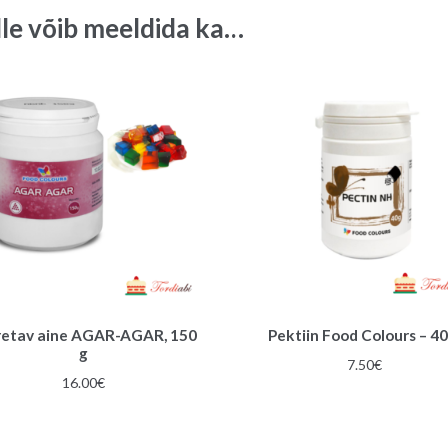
50
lle võib meeldida ka…
g
quantity
retav aine AGAR-AGAR, 150
Pektiin Food Colours – 40
g
7.50
€
16.00
€