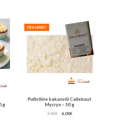
HEA HIND!
Pulbriline kakaovõi Callebaut
 g
Mycryo – 50 g
Algne
Praegune
7.00
€
6.00
€
hind
hind
oli:
on:
7.00€.
6.00€.