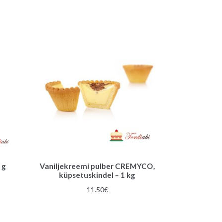
a
t
i
v
e
:
 g
Vaniljekreemi pulber CREMYCO,
küpsetuskindel – 1 kg
11.50
€