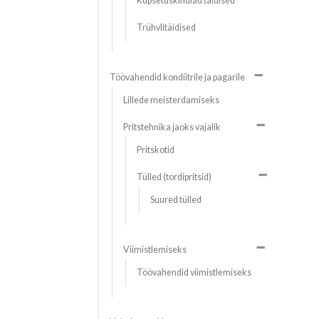
Küpsetuskindlad täidised
Trühvlitäidised
Töövahendid kondiitrile ja pagarile
Lillede meisterdamiseks
Pritstehnika jaoks vajalik
Pritskotid
Tülled (tordipritsid)
Suured tülled
Viimistlemiseks
Töövahendid viimistlemiseks