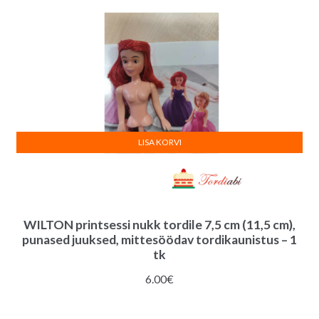
LISA KORVI
WILTON printsessi nukk tordile 7,5 cm (11,5 cm),
punased juuksed, mittesöödav tordikaunistus – 1
tk
6.00
€