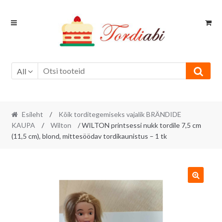
Skip
Skip
to
to
navigation
content
All
Esileht
/
Kõik torditegemiseks vajalik BRÄNDIDE
KAUPA
/
Wilton
/ WILTON printsessi nukk tordile 7,5 cm
(11,5 cm), blond, mittesöödav tordikaunistus – 1 tk