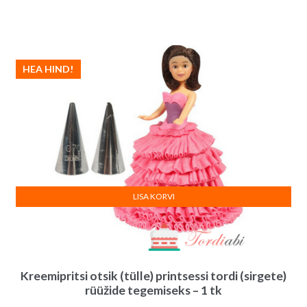
HEA HIND!
LISA KORVI
Kreemipritsi otsik (tülle) printsessi tordi (sirgete)
rüüžide tegemiseks – 1 tk