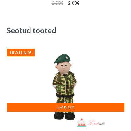
Algne
Praegune
2.50
€
2.00
€
hind
hind
oli:
on:
2.50€.
2.00€.
Seotud tooted
HEA HIND!
LISA KORVI