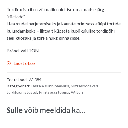
Tordimeistril on võimalik nukk ise oma maitse järgi
“riietada”.
Hea mudel harjutamiseks ja kaunite printsess-tüüpi tortide
kujundamiseks – lihtsalt küpseta kuplikujuline tordipõhi
seelikuosaks ja torka nukk sinna sisse.
Bränd: WILTON
Laost otsas
Tootekood:
WL084
Kategooriad:
Lastele sünnipäevaks
,
Mittesöödavad
tordikaunistused
,
Printsessi teema
,
Wilton
Sulle võib meeldida ka…