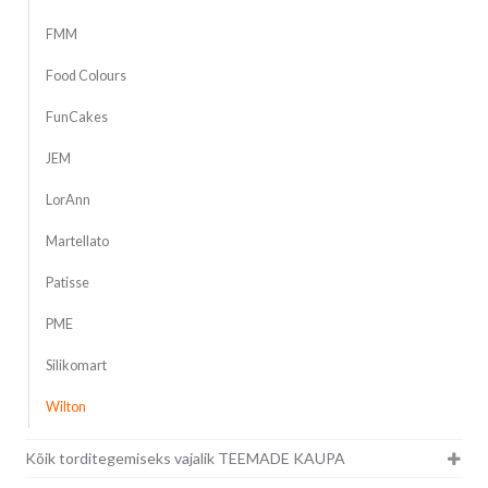
FMM
Food Colours
FunCakes
JEM
LorAnn
Martellato
Patisse
PME
Silikomart
Wilton
Kõik torditegemiseks vajalik TEEMADE KAUPA