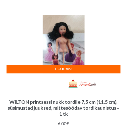
LISA KORVI
WILTON printsessi nukk tordile 7,5 cm (11,5 cm),
süsimustad juuksed, mittesöödav tordikaunistus –
1 tk
6.00
€