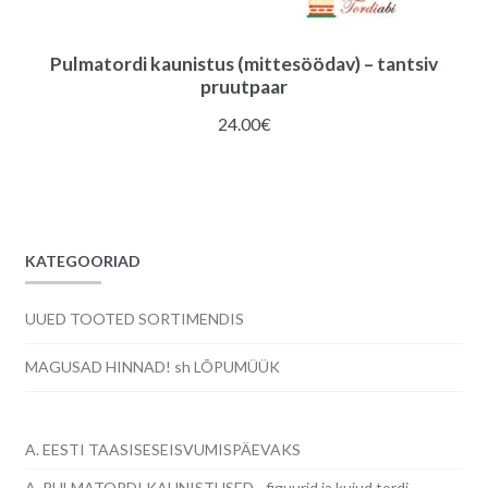
Pulmatordi kaunistus (mittesöödav) – tantsiv
pruutpaar
24.00
€
KATEGOORIAD
UUED TOOTED SORTIMENDIS
MAGUSAD HINNAD! sh LÕPUMÜÜK
A. EESTI TAASISESEISVUMISPÄEVAKS
A. PULMATORDI KAUNISTUSED - figuurid ja kujud tordi