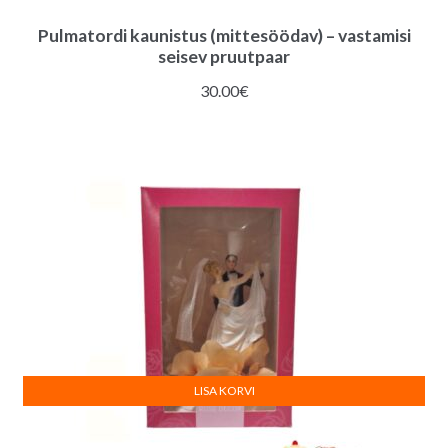
Pulmatordi kaunistus (mittesöödav) – vastamisi
seisev pruutpaar
30.00
€
LISA KORVI