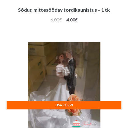
Sõdur, mittesöödav tordikaunistus – 1 tk
Algne
Praegune
6.00
€
4.00
€
hind
hind
oli:
on:
6.00€.
4.00€.
LISA KORVI